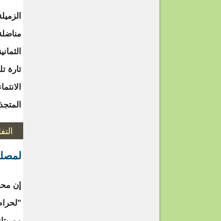
الزميلة
مناضلة
الثماني
تارة ت
الانتما
المتجذ
التف
لمصلح
إن محا
"لحراط
موريتا