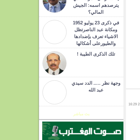
يترصدهم اسمه: الجيش
المالي؟
في ذكرى 23 يوليو 1952
ومكانة عبد الناصرتظل
الاشياء تعرف بإضدادها
والطيورعلى أشكالها
تلك الذكرى الطيبة !
وجهة نظر ….. الدد سيدي
عبد الله
بث مباشر