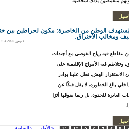
نهم متقمصين بذلك شخصية
اصيل
ُستهدف الوطن من الخاصرة: مكون لحراطين بين خن
يف ومخالب الاختراق.
خميس, 2025-04-10 17:46
 تتقاطع فيه رياح الفوضى مع أجندات
، وتتلاطم فيه الأمواج الإقليمية على
الاستقرار الهش، تطل علينا بوادر
خلي بالغ الخطورة، لا يقل فتكًا عن
ات العابرة للحدود، بل ربما يفوقها أثرًا
.
اصيل
ت
« الأولى
‹ السابقة
…