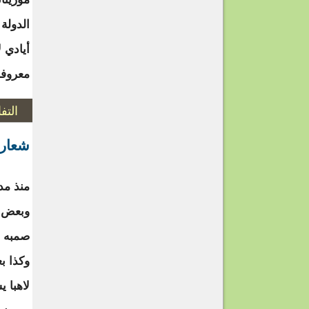
الدولة 
أيادي ل
معروفة
التف
شعار 
منذ مدة
وبعض م
صمبه ر
وكذا ب
لاهبا 