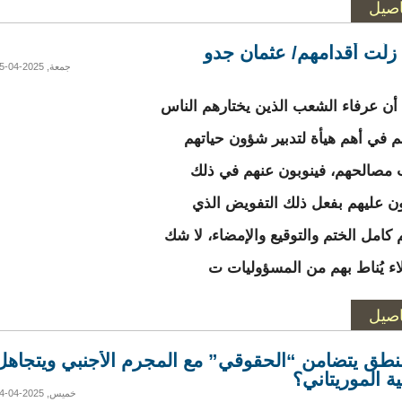
اصيل
 زلَّت أقدامهم/ عثمان جدو
جمعة, 2025-04-25 00:51
أن عرفاء الشعب الذين يختارهم الناس
هم في أهم هيأة لتدبير شؤون حياتهم
 مصالحهم، فينوبون عنهم في ذلك
ن عليهم بفعل ذلك التفويض الذي
 كامل الختم والتوقيع والإمضاء، لا شك
اء يُناط بهم من المسؤوليات ت
اصيل
نطق يتضامن “الحقوقي” مع المجرم الأجنبي ويتجاهل
ة الموريتاني؟
خميس, 2025-04-24 20:53