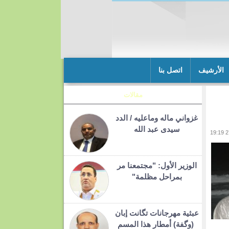
الأرشيف
اتصل بنا
مقالات
غزواني ماله وماعليه / الدد
سيدى عبد الله
الوزير الأول: "مجتمعنا مر
بمراحل مظلمة"
عبثية مهرجانات تگانت إبان
(وگفة) أمطار هذا المسم