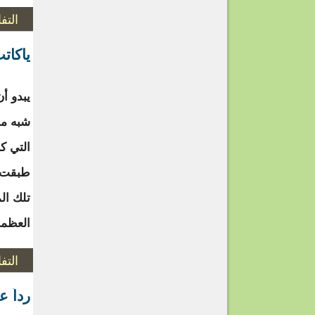
التف
ياكات
يبدو أ
شبه مط
التي ك
طبقت ت
تلك ال
العظما
التف
رداً 