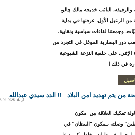
 والرفيقة، النائب خديجة مالك چالو،
 من الرعيل الأول، عرفتها في بداية
نيّات، وجمعتنا لقاءات سياسية ونقابية،
لعب دور اليسارية الموغل في التجرد من
ء الإثني، على خلفية النزعة الشيوعية
رة في ذلك ا
اصيل
ة من يتم تهديد أمن البلاد !! الدد سيدي عبدالله
أربعاء, 2025-04-16 23:34
ولة تفكيك العلاقة بين مكون
ين" وصلته بـمكون "البيظان" في
نيا يحمل في طياته مخاطر كبيرة على