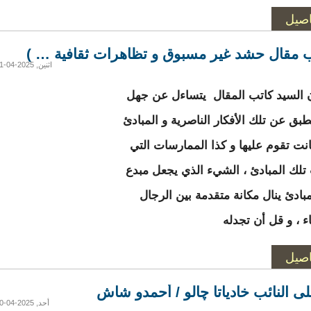
اصيل
ب مقال حشد غير مسبوق و تظاهرات ثقافية … )
اثنين, 2025-04-21 13:27
ن السيد كاتب المقال يتساءل عن جهل
بق عن تلك الأفكار الناصرية و المبادئ
انت تقوم عليها و كذا الممارسات التي
لك المبادئ ، الشيء الذي يجعل مبدع
مبادئ ينال مكانة متقدمة بين الرجال
ء ، و قل أن تجدله
اصيل
على النائب خادياتا چالو / أحمدو شاش
أحد, 2025-04-20 15:54