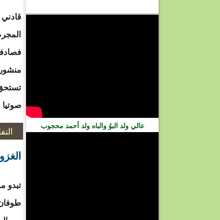
فيديو
قادني 
المجرم
فصادفت
منشورا
تستحق 
صوتيا
عالي ولد البوُ والباه ولد أحمد محجوب
التف
الغزو
تبدو مو
طوفان 