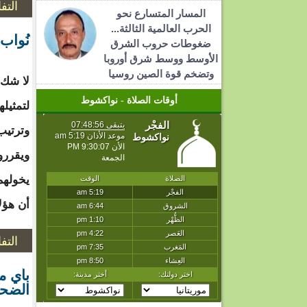
التف
المسار المتسارع نحو
الحرب العالمية الثالثة...
نُواب
ضغوطات حروب الشرق
الأوسط ووسط شرق أوروبا
وتضخم قوة الصين روسيا
لا شك 
أوقات الصلاة - نواكشوط
لتمثيل
وترتيب
ويقررو
يخولهم
أن هؤل
التف
بأي م
الضحي