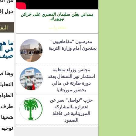
من الم
دول إف
ممداني يعيّن سليمان المصري على خزائن
نيويورك
التف
ثقافة وأدب
مدرسون "مقاطعيون"
ما هو
يحتجون أمام وزارة التربية
في ال
صيف..
مجلس وزراء منظمة
وهنا ف
استثمار نهر السنغال يعقد
دورة طارئة في مالي
التحليل
بحضور موريتانيا
الظواه
حزب "تواصل" يعبر عن
طرف ال
اعتزازه بالمشاركة
الموريتانية في قافلة
شخينا 
الصمود
توجيه 