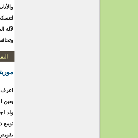
والأناب
لتنسكب
لآلة ا
وتحافظ
التف
موريت
اعرف أ
بعين ا
ولد اج
؛ومع ذ
تقويض 