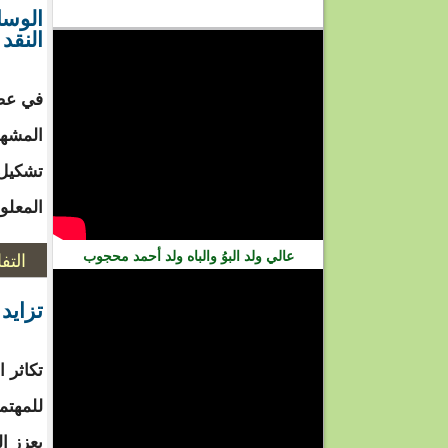
الوسا
فيديو
النقد 
في عصر
المشهد
تشكيل 
المعلو
عالي ولد البوُ والباه ولد أحمد محجوب
التف
تزايد
تكاثر ا
للمهتمي
يعزز ا