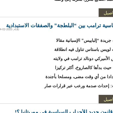
اصيل
اسية ترامب بين “البلطجة” والصفقات الاستبدادية
ثلاثاء, 2025-02-04 14:11
ريدة “إلباييس” الإسبانية مقالا
 لويس باستاس تناول فيه انطلاقة
 الأميركي دونالد ترامب في ولايته
، حيث بدأها كالصاروخ، أكثر تركيزا
ادا من أي وقت مضى، ومسلحا بأجندة
 إحداث صدمة ورعب عبر قرارات صار
اصيل
 قانون جديد للأحزاب السياسية في موريتانيا ؟!