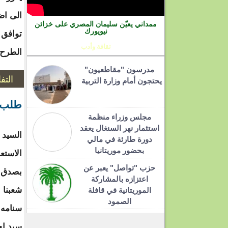
الى اض
ممداني يعيّن سليمان المصري على خزائن
نيويورك
توافق 
ثقافة وأدب
الطرح 
مدرسون "مقاطعيون"
التف
يحتجون أمام وزارة التربية
طلب ا
مجلس وزراء منظمة
استثمار نهر السنغال يعقد
السيد 
دورة طارئة في مالي
بحضور موريتانيا
الاستع
حزب "تواصل" يعبر عن
بصدق و
اعتزازه بالمشاركة
شعبنا 
الموريتانية في قافلة
الصمود
سنامه 
سيد اح