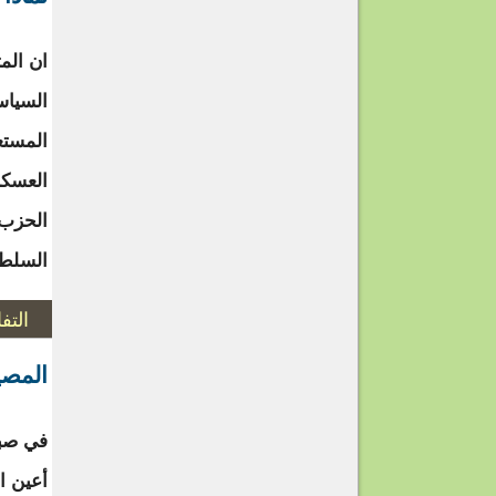
ان الم
السياس
المستع
العسكر
الحزب 
السلطة
التف
المصي
في صبا
أعين ا