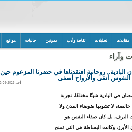
مقابلات
تحليلات
ثقافة وأدب
مدونين
جاليات
مواقع
ت وآراء
 البادية.. روحانية افتقدناها في حضرنا المزعوم حين
النفوس أنقى والأرواح أصفى
أحد, 2025-03-02 16:34
ان في البادية شيئًا مختلفًا، تجربة
ة خالصة، لا تشوبها ضوضاء المدن ولا
 الترف، بل كان صفاء النفس هو
ن الأبرز، وكانت البساطة هي التي تمنح