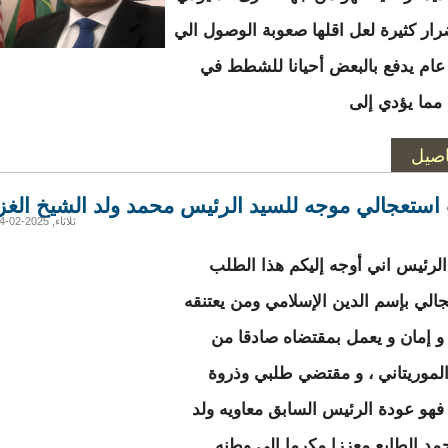
رار كثيرة لعل اقلها صعوبة الوصول الي
عام يدفع بالبعض أحيانا للشطط في
مما يؤدي إلى
اصيل
ستعجالي موجه للسيد الرئيس محمد ولد الشيخ الغز
ثلاثاء, 2025-02-04 15:38
الرئيس اني أوجه إليكم هذا الطلب
جالي بإسم الدين الإسلامي ومن يعتنقه
 إمان و يعمل بمقتضاه صادقا من
الموريتاني ، و مقتضي طلبي وذروة
فهو عودة الرئيس السابق معاويه ولد
مد الطايع معززا مكرما إلى وطنه