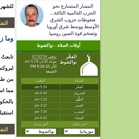
المسار المتسارع نحو
للشهر 
الحرب العالمية الثالثة...
ضغوطات حروب الشرق
التف
الأوسط ووسط شرق أوروبا
وتضخم قوة الصين روسيا
وما ز
أوقات الصلاة - نواكشوط
تابعتُ
لبروكس
من طرف
مما اس
بالحكوم
استقبل
التف