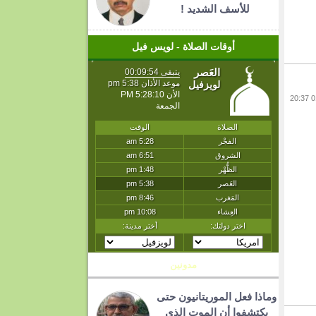
للأسف الشديد !
أوقات الصلاة - لويس فيل
مدونين
وماذا فعل الموريتانيون حتى
يكتشفوا أن الموت الذي