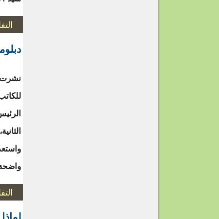
التف
دبلوم
نشرت ج
للكاتب
الرئيس
الثانية
واستعد
واضحة:
التف
لماذا