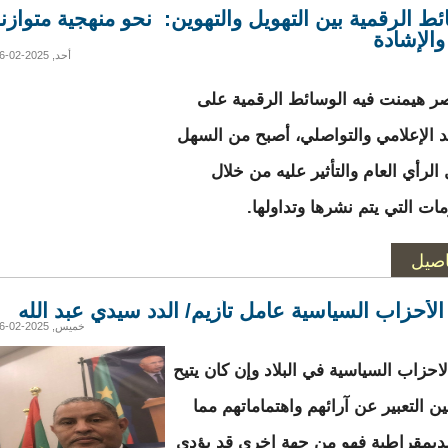
ئط الرقمية بين التهويل والتهوين: نحو منهجية متوازن
والإشادة
أحد, 2025-02-16 00:43
 هيمنت فيه الوسائط الرقمية على
 الإعلامي والتواصلي، أصبح من السهل
الرأي العام والتأثير عليه من خلال
مات التي يتم نشرها وتداولها.
اصيل
 الأحزاب السياسية عامل تأزيم/ الدد سيدي عبد الله
خميس, 2025-02-06 03:54
لاحزاب السياسية في البلاد وإن كان يتيح
ن التعبير عن آرائهم واهتماماتهم مما
لديمقراطية فهو من جهة اخرى قد يؤدي