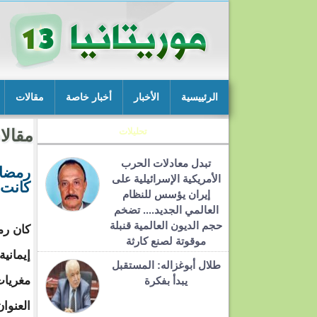
الرئييسية
الأخبار
أخبار خاصة
مقالات
تحليلات
مقالا
تبدل معادلات الحرب
رمضان
الأمريكية الإسرائيلية على
كانت 
إيران يؤسس للنظام
العالمي الجديد.... تضخم
حجم الديون العالمية قنبلة
كان رمض
موقوتة لصنع كارثة
إيماني
طلال أبوغزاله: المستقبل
مغريات
يبدأ بفكرة
العنوا