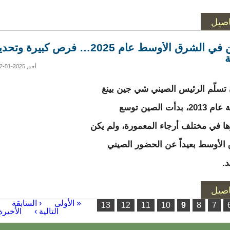
اصيل
الصين في الشرق الأوسط عام 2025… فرص كبيرة و
أحد, 2025-01-12 20:59
 تسلّم الرئيس الصيني شي جين بينغ
الرئاسة عام 2013، بدأت الصين توسع
 في مختلف أرجاء المعمورة، ولم يكن
الأوسط بعيداً عن الحضور الصيني
د.
اصيل
ت
« الأولى
‹ السابقة
13
12
11
10
9
8
7
…
التالية ›
الأخيرة