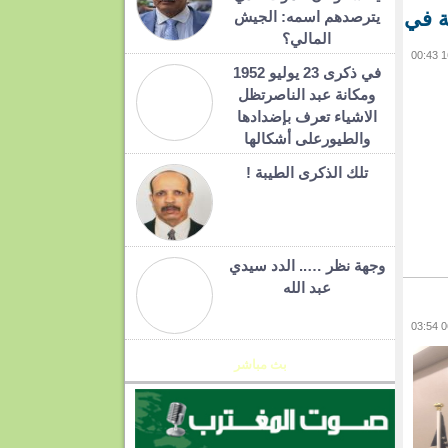
ة في
يترصدهم اسمه: الجيش
المالي؟
في ذكرى 23 يوليو 1952
ومكانة عبد الناصرتظل
الاشياء تعرف بإضدادها
والطيورعلى أشكالها
تلك الذكرى الطيبة !
وجهة نظر ….. الدد سيدي
عبد الله
بث مباشر