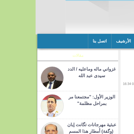
الأرشيف
اتصل بنا
مقالات
غزواني ماله وماعليه / الدد
سيدى عبد الله
الوزير الأول: "مجتمعنا مر
بمراحل مظلمة"
عبثية مهرجانات تگانت إبان
(وگفة) أمطار هذا المسم