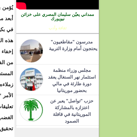
يُؤمن 
ممداني يعيّن سليمان المصري على خزائن
أبعد م
نيويورك
ثقافة وأدب
في بكي
هذه الح
مدرسون "مقاطعيون"
يحتجون أمام وزارة التربية
إخفاء 
من الف
مجلس وزراء منظمة
المستش
استثمار نهر السنغال يعقد
دورة طارئة في مالي
زملاءه
بحضور موريتانيا
الأمر 
حزب "تواصل" يعبر عن
تعليقا
اعتزازه بالمشاركة
الموريتانية في قافلة
الغضب 
الصمود
تحقيق 