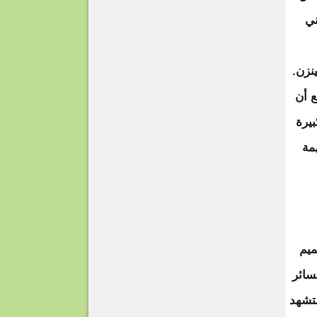
ني
نزن.
0، ومن المُتوقّع أن
لكبيرة
مة
ميم
سائر
ستشهد