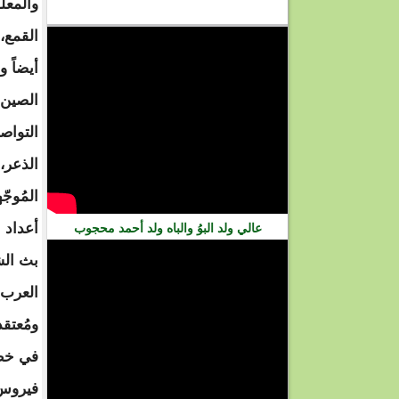
والمعلو
فيديو
القمع،
أيضاً و
الصين 
التواص
الذعر،
المُوج
أعداد ا
عالي ولد البوُ والباه ولد أحمد محجوب
بث الش
العرب 
ومُعتق
في خطا
فيروس 