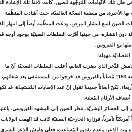
 ظل تلك الاتّهامات المُوجّهة للصين، كانت لافتةً تلك الإشادة الت
ها الأخيرة، من منظمة الصحّة العالميّة، حيث أشادت المنظّمة
ات الصين لمنع انتشار المرض، ودعت المنظّمة أيضاً إلى انتهاز ا
لة دون انتشاره، من جهتها أقرّت السلطات الصينيّة بوجود أوجه ق
ملها مع الفيروس.
اقتصاديّة مهولة!
مش الذّعر الذي يضرب العالم، أعلنت السلطات الصحيّة أنّ ما
مجموعه 1153 مُصاباً بالفيروس قد خرجوا من المستشفى بعد شفائهم، ب
ربعاء، لكنّ أبحاثاً جديدةً تقول إنّ عدد الإصابات المُستجدّة، قد تك
ضعاف الأرقام المُعلنة.
ظر إلى الخسائر البشريّة، تنظر الصين إلى المشهد الفيروسي، باعتبا
أمريكيّاً تآمرياً، فوزارة الخارجيّة الصينيّة كانت قد اتّهمت الولايات
ة ببث الذعر، وعدم تقديم المُساعدة، فعلى هامش الذعر البشري