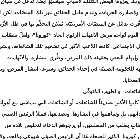
مة، يعزوها البعض المُنتقد لأسبابٍ سياسيّةٍ أيضاً، تدخل في سياق
 ومُصادرة الحريات، وعدم تناقل الحقائق عبر تلك المنصّات، لكن 
فّرت بدائل عن المنصّات الأمريكيّة، يُمكن التحكّم بها في ظل الأزَ
اليوم تُواجه مرض الالتهاب الرئوي الحاد “كورونا”، ولعلّ منصّات
ل الاجتماعي، كانت اللاعب الأكبر في تضخيم تلك الشائعات، ونشر
 وإيهام البعض بحقيقة ذلك المرض، وطُرق انتشاره، والاتّهامات
ّهة للحُكومة الصينيّة في إخفاء الحقائق، وسرعة انتشار المرض، وتز
لضحايا.
ائعات.. والطبيب المُتوفّى
كانوا الأكثر تصديقاً للشائعات، أو الشائعات التي تتماشى مع أهوائ
داتهم، بل وساهموا في انتشارها، وتصديقها، فمثلاً الرئيس الصيني
بٍ يطلب من المسلمين، أو يرجوهم الدعاء، لتخليص بلاده من
كورونا، المُثير للضحك هُنا أن الرئيس الصيني شيوعي ومُلحد، ولا