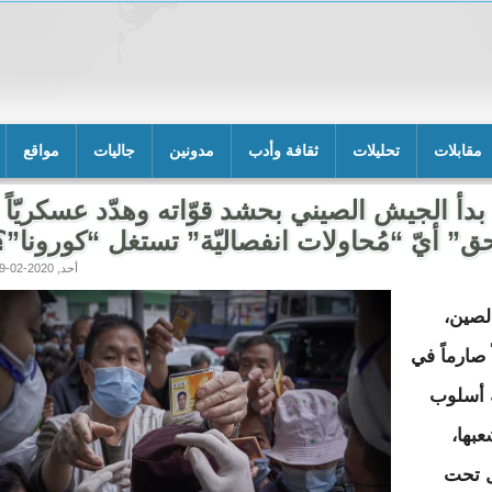
مقابلات
تحليلات
ثقافة وأدب
مدونين
جاليات
مواقع
 بدأ الجيش الصيني بحشد قوّاته وهدّد عسكريّاً
” أيّ “مُحاولات انفصاليّة” تستغل “كورونا”؟
أحد, 2020-02-09 22:32
الصين،
 صارماً في
ة أسلوب
عبها،
ل تحت