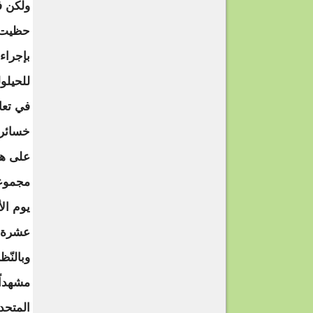
ولكن في
حظيت ب
بإجراء
للحيلو
في تعا
خسائر 
على ها
يوم الأ
عشرة أ
وبالنّ
مشهداً 
المتحد