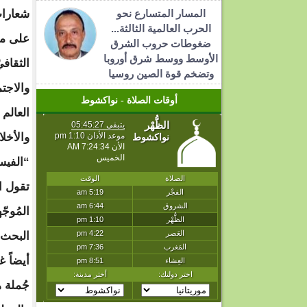
المسار المتسارع نحو
شعارا
الحرب العالمية الثالثة...
على مو
ضغوطات حروب الشرق
الأوسط ووسط شرق أوروبا
الثقافي
وتضخم قوة الصين روسيا
والاجتم
أوقات الصلاة - نواكشوط
العالم
والأخل
تقول ا
المُوجّ
البحث 
أيضاً غ
جُملة 