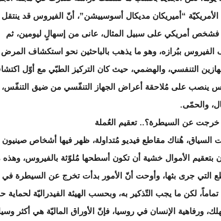
ة الأمريكيّة “أميريكان مديكال أسوسييشن”، أنّ الفيروس قد ينتقل 
، فشخص أمريكي على سبيل المثال، عانى من إسهالٍ ليومين، ثم
ف الفيروس ببُرازه، وهو ما يذهب بالباحثين نحو استكشاف المرض
جهازين التنفسي، والهضمي، حيث كان التركيز الطبّي مع أوّل اكتش
س ينصب على مُلاحقة أعراض الجهاز التنفّسي من ضيق التنفّس،
ل، والحمّى.
 خرجت عن السيطرة؟.. تعقيم العُملة
 السياق، هُناك مقاطع فيديو مُتداولة، ظهر فيها أشخاص صينيون
 بتعقيم الأموال خشية أن تكون أسطحها مُلوّثة بالفيروس، وهذه 
ع التي جرى بثها، وأوحت أنّ الأمور بدأت تخرج عن السيطرة في
ماماً، لكن ما يجب التّذكير به، وبحسب الهيئة الفيدراليّة لحماية 
ك، ورفاهية الإنسان في روسيا، فإنّ الأوراق الماليّة هي أكثر وسيل