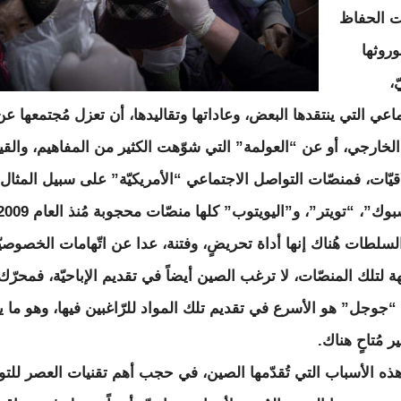
ت الحفاظ
روثها
ّ،
اعي التي ينتقدها البعض، وعاداتها وتقاليدها، أن تعزل مُجتمعها عن
 الخارجي، أو عن “العولمة” التي شوّهت الكثير من المفاهيم، والقي
اقيّات، فمنصّات التواصل الاجتماعي “الأمريكيّة” على سبيل المثال
“الفيسبوك”، “تويتر”، و”اليويتوب” كلها منصّات محجوبة مُنذ الع
لسلطات هُناك إنها أداة تحريضٍ، وفتنة، عدا عن اتّهامات الخصوصيّ
هة لتلك المنصّات، لا ترغب الصين أيضاً في تقديم الإباحيّة، فمحرّك
“جوجل” هو الأسرع في تقديم تلك المواد للرّاغبين فيها، وهو ما ي
ير مُتاحٍ هناك.
هذه الأسباب التي تُقدّمها الصين، في حجب أهم تقنيات العصر للت