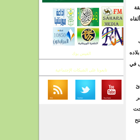
قة
قاه
لاده
الفيس بوك
ى في
تابعونا على الشبكات الإجتماعية
ئ
ر
جت
تح