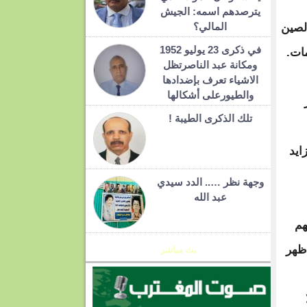
يترصدهم اسمه: الجيش
المالي؟
الصين
في ذكرى 23 يوليو 1952
مات.
ومكانة عبد الناصرتظل
الاشياء تعرف بإضدادها
والطيورعلى أشكالها
تلك الذكرى الطيبة !
ايد
وجهة نظر ….. الدد سيدي
عبد الله
هم
 ظهر
بث مباشر