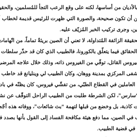
بالأديان من أساسها، لكنه على وقع الرعب التجأ للمُسلمين، والحقي
ن أن تكون صحيحة، والصورة التي ظهرت للرئيس قديمة لخطاب أل
ن، وجرى تركيب الخبر المُزيّف عليه.
قيقة الزائفة المُتداولة، لا تعني أن الصين بريئةٌ تماماً، من اتّهامات
الحقائق فيما يتعلّق بالكورونا، فالطبيب الذي كان قد حذّر سلطات ب
يروس القاتل، توفّي من الفيروس ذاته، وذلك خلال علاجه المرض
فى المركزي بمدينة ووهان، وكان الطبيب لي وينليانغ قد خاطب
 العاملين في القطاع الطبّي، من تفشّي فيروس، كان يظنّه في باد
“سارس”، لكن الشرطة طلبت من الطبيب الراحل التوقّف عن نش
ت كاذبة، بل وخضع من قبلها لتهمة “بث شائعات”، ووفاته هذه أجّ
في الصين، مما دفع هيئة مكافحة الفساد إلى القول بأنها بصدد ف
في قضية الطبيب.