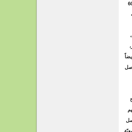
لب، وتراجع أسعارها، حيث السوق الصينيّة تُغطّي نحو 60
،
ضاً
اصل
هم
صل
يّة