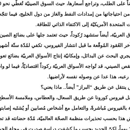
انخفاضاً على الط
من احتياجاتها من إمدادات النفط والغاز من دول الخليج، فيما تتجّه
ت المتحدة الأمريكيّة إلى الاكتفاء الذاتي للطاقة.
 العربيّة، أيضاً ستشهد رُكوداً، حيث تعتمد جلها على بضائع الصين،
 العُقود المُوقّعة ما قبل انتشار الفيروس، تكفي لمُدّة ستّة أشهر
جري البحث عن البدائل، وإمكانيّة إنتاج الأسواق العربيّة بضائع تعوي
ص الصيني، قد تُواجه الأسواق العربيّة ركوداً اقتصاديّاً، فيما لو و
 رعبه، هذا عدا عن وصوله نفسه لأراضيها.
ينتقل عن طريق “البراز” أيضاً.. ماذا يعني؟
قل فيروس كورونا عن طريق السعال، والعطاس، وملامسة الأسطح
ثة بالفيروس مُباشرةً، والتعامل مع أشخاص مُصابين أو يُشتَبه إصابت
 هذا بحسب تحذيرات منظمة الصحّة العالميّة، مُدّة حضانته قد ت
إلى 14 يوماً، لكنّ الجديد بحسب ما كشفت دراسة صدرت في مجلة الجمع