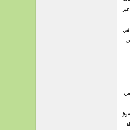
عبر
 في
اف
من
حقوق
ة