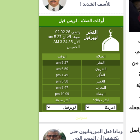
للأسف الشديد !
أوقات الصلاة - لويس فيل
م،
 من
ام 2009
ة
جعله
مدونين
واصل
وماذا فعل الموريتانيون حتى
يكتشفوا أن الموت الذي