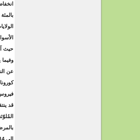
بالمئة 
الولايا
الأسواق
حيث آخر
وفيما ي
عن النق
كورونا
فيروس 
قد ينت
المُلوّ
بالمرض