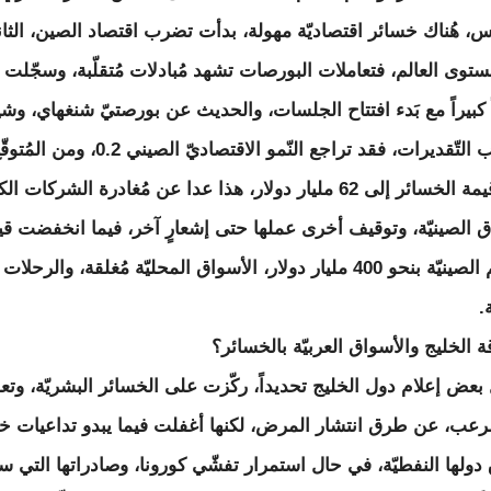
س، هُناك خسائر اقتصاديّة مهولة، بدأت تضرب اقتصاد الصين، الثا
ستوى العالم، فتعاملات البورصات تشهد مُبادلات مُتقلّبة، وسجّلت
ً كبيراً مع بَدء افتتاح الجلسات، والحديث عن بورصتيّ شنغهاي، وشي
وبحسب التّقديرات، فقد تراجع النّمو الاقتصاديّ الصيني .2
تصل قيمة الخسائر إلى 62 مليار دولار، هذا عدا عن مُغادرة الشركات ا
ق الصينيّة، وتوقيف أخرى عملها حتى إشعارٍ آخر، فيما انخفضت قي
الأسهم الصينيّة بنحو 400 مليار دولار، الأسواق المحليّة مُغلقة، والرحلات
.
ة الخليج والأسواق العربيّة بالخسائر؟
بعض إعلام دول الخليج تحديداً، ركّزت على الخسائر البشريّة، وتع
لرعب، عن طرق انتشار المرض، لكنها أغفلت فيما يبدو تداعيات خ
دولها النفطيّة، في حال استمرار تفشّي كورونا، وصادراتها التي 