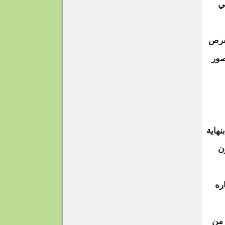
ي
لفرص
صور
نهاية
ون
ره
 من