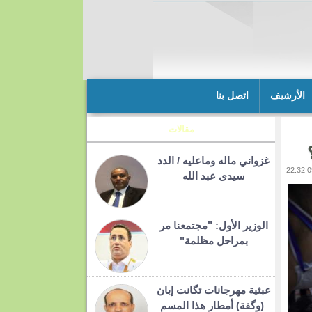
الأرشيف
اتصل بنا
مقالات
غزواني ماله وماعليه / الدد
سيدى عبد الله
الوزير الأول: "مجتمعنا مر
بمراحل مظلمة"
عبثية مهرجانات تگانت إبان
(وگفة) أمطار هذا المسم