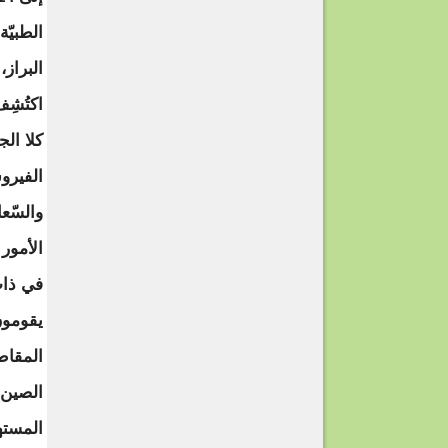
الطبيّ
البراز
اكتُشِ
كلا ال
الفيرو
والسّعا
الأمور
في ذات
يقومون
المقاط
الصين ت
المستهل