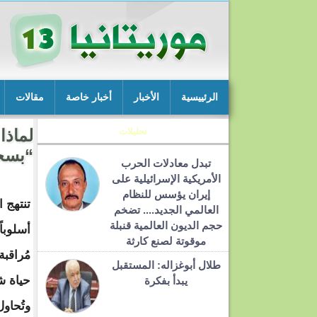
الرئييسية
الأخبار
أخبار خاصة
مقالات
تحليلات
لماذا
“بسحق
تبدل معادلات الحرب
الأمريكية الإسرائيلية على
إيران يؤسس للنظام
تنتهج 
العالمي الجديد.... تضخم
حجم الديون العالمية قنبلة
أسلوباً
موقوتة لصنع كارثة
مُراقب
طلال أبوغزاله: المستقبل
حياة ش
يبدأ بفكرة
وتُحاو