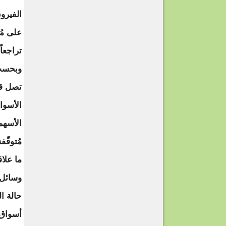
الفيرو
على مُ
تراجعا
الأسوا
مُتوقّفة
ما علاق
وسائل 
حالة ا
أسواق 