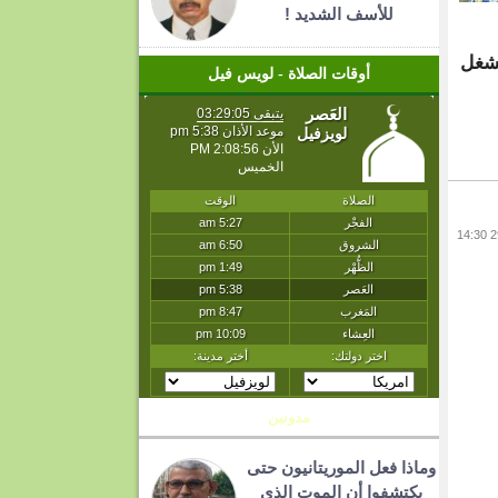
للأسف الشديد !
تشغل
أوقات الصلاة - لويس فيل
مدونين
وماذا فعل الموريتانيون حتى
يكتشفوا أن الموت الذي