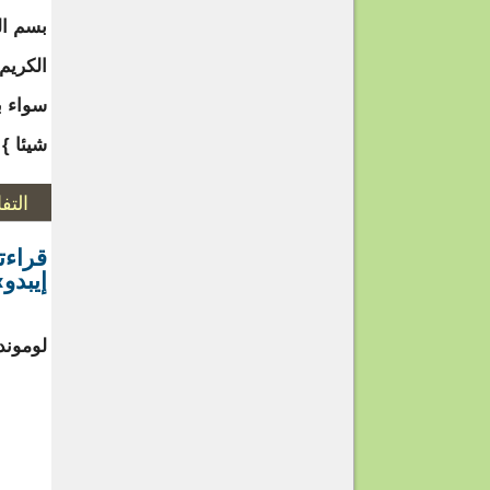
بسم الل
الكريم 
سواء بي
شيئا }
التف
قراءت
إيبدو
لوموند