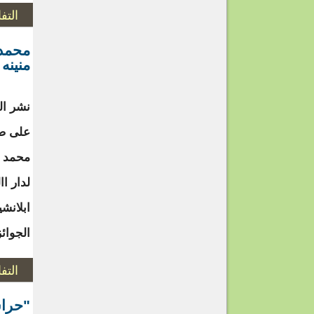
التف
محمد 
منينه 
نشر ال
على صف
محمد و
لدار اا
ابلانش
الجوائز
التف
"حراس