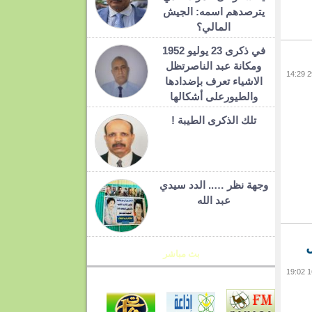
يترصدهم اسمه: الجيش
المالي؟
في ذكرى 23 يوليو 1952
ومكانة عبد الناصرتظل
الاشياء تعرف بإضدادها
والطيورعلى أشكالها
تلك الذكرى الطيبة !
وجهة نظر ….. الدد سيدي
عبد الله
ل
بث مباشر