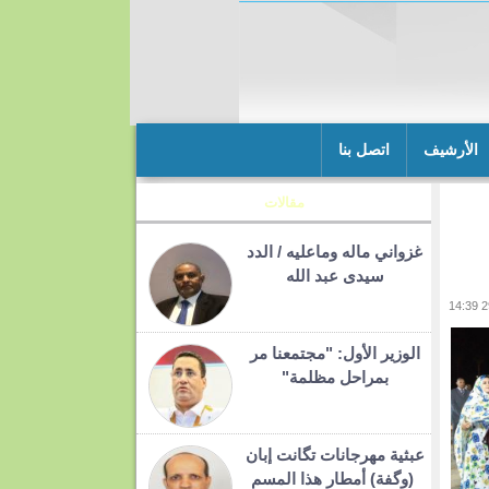
الأرشيف
اتصل بنا
مقالات
غزواني ماله وماعليه / الدد
سيدى عبد الله
الوزير الأول: "مجتمعنا مر
بمراحل مظلمة"
عبثية مهرجانات تگانت إبان
(وگفة) أمطار هذا المسم