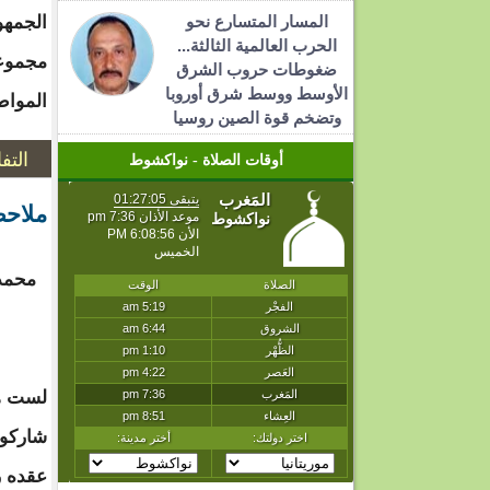
المسار المتسارع نحو
الجمهو
الحرب العالمية الثالثة...
مجموعة
ضغوطات حروب الشرق
الأوسط ووسط شرق أوروبا
المواط
وتضخم قوة الصين روسيا
التف
أوقات الصلاة - نواكشوط
ملاحظ
محمد "
لست هن
شاركوا
عقده ر