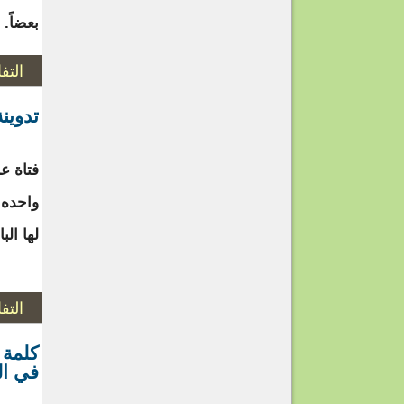
بعضاً. 
التف
تدوين
فتاة ع
واحده ل
لها ال
التف
كلمة 
في ال