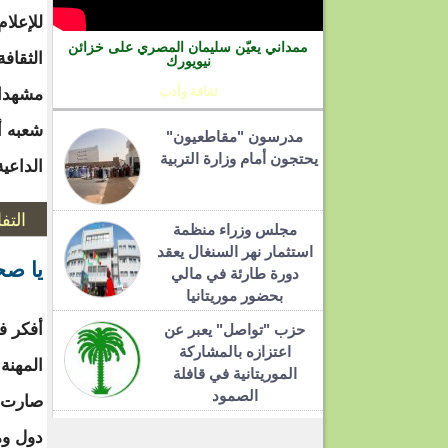
للإعلا
ممداني يعيّن سليمان المصري على خزائن
الثقاف
نيويورك
ثقافة وأدب
مشهدا 
شعبه أ
مدرسون "مقاطعيون"
يحتجون أمام وزارة التربية
الداعي
التف
مجلس وزراء منظمة
استثمار نهر السنغال يعقد
يا صح
دورة طارئة في مالي
بحضور موريتانيا
أفكر ف
حزب "تواصل" يعبر عن
اعتزازه بالمشاركة
المهنة
الموريتانية في قافلة
الصمود
صارت 
دول وم