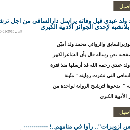
اصيل
ولد عبدى قبل وفاته يراسل دارالساقى من اجل ترش
بلانشيه لإحدى الجوائز الأدبية الكبرى
اثنين, 2015-01-05 02:30
وزيرالسابق والروائي محمد ولد أميْن
حته نص رسالة قال بأن الشاعرالكبير
لد عبدي رحمه الله قد أرسلها منذ فترة
لساقى التى نشرت روايته " منٌينة
يه " يدعوها لترشيح الرواية لواحدة من
 الأدبية الكبرى
اصيل
 أزويرات".. رأوا في منامهم..! ------------