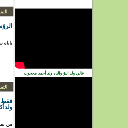
فيديو
التف
الرؤسا
باباه س
عالي ولد البوُ والباه ولد أحمد محجوب
التف
فقط مـ
ولدأك
من يمت