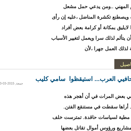
م المهني ..ومن يدعي حمل مشعل
ة ويصطنع تكشرة المناضل ،عليه إن رأى
لايليق بمكانة أو كرامة بعض أفراد
ن يتألم لذلك سرا ويعمل لتغيير الأسباب
ة لذلك العمل جهرا ،لأن
اصيل
افيي العرب... استيقظوا سامي كليب
جمعة, 2015-03-13 18:44
ي بعض المرات في أن أهجر هذه
. أراها سقطت في مستنقع الفتن.
مطية لسياسات حاقدة. تمترست خلف
شاريع ورؤوس أموال تقاتل بعضها