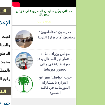
التف
ممداني يعيّن سليمان المصري على خزائن
نيويورك
ثقافة وأدب
الإعل
مدرسون "مقاطعيون"
لقيت ال
يحتجون أمام وزارة التربية
والصناع
الناطق
مجلس وزراء منظمة
استثمار نهر السنغال يعقد
محمد و
دورة طارئة في مالي
بحضور موريتانيا
بالممل
حزب "تواصل" يعبر عن
رفيع ا
اعتزازه بالمشاركة
الموريتانية في قافلة
التف
الصمود
خبر ع