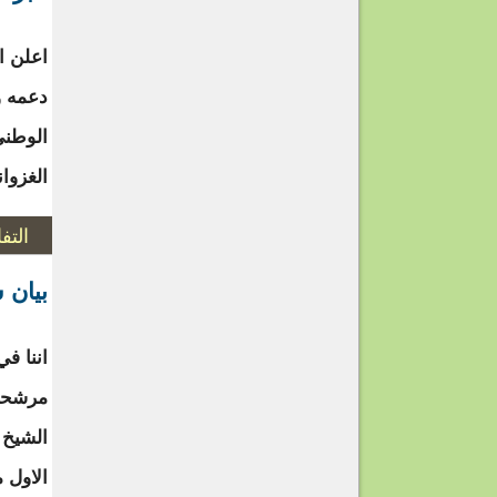
اعلن ا
دعمه و
الوطني
الغزوان
التف
بيان 
اننا ف
مرشحنا
الشيخ 
الاول 