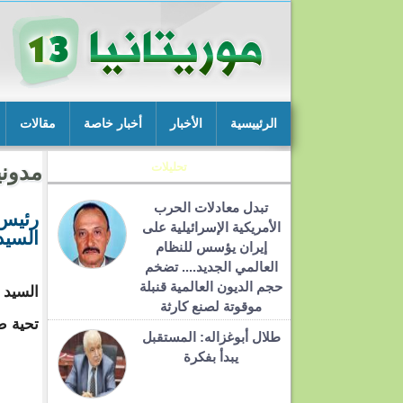
الرئييسية
الأخبار
أخبار خاصة
مقالات
تحليلات
مدوني
تبدل معادلات الحرب
رئيس 
الأمريكية الإسرائيلية على
السيد
إيران يؤسس للنظام
العالمي الجديد.... تضخم
حجم الديون العالمية قنبلة
السيد 
موقوتة لصنع كارثة
تحية ط
طلال أبوغزاله: المستقبل
يبدأ بفكرة