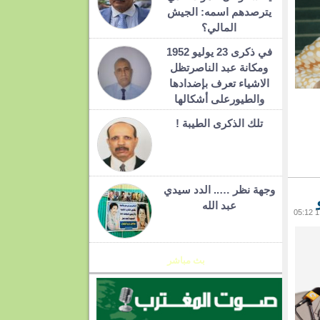
يترصدهم اسمه: الجيش
المالي؟
في ذكرى 23 يوليو 1952
ومكانة عبد الناصرتظل
الاشياء تعرف بإضدادها
والطيورعلى أشكالها
تلك الذكرى الطيبة !
وجهة نظر ….. الدد سيدي
عبد الله
بث مباشر