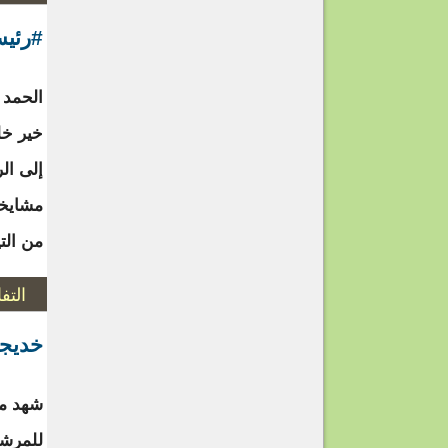
#رئيس
الحمد 
خير خل
إلى ال
مشايخي
من الت
التف
خديجة
شهد مق
للمرشح