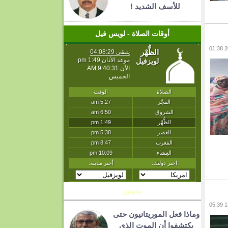
للأسف الشديد !
أوقات الصلاة - لويس فيل
مدونين
وماذا فعل الموريتانيون حتى
يكتشفوا أن الموت الذي