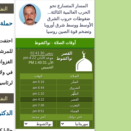
المسار المتسارع نحو
التف
الحرب العالمية الثالثة...
ضغوطات حروب الشرق
حملة 
الأوسط ووسط شرق أوروبا
وتضخم قوة الصين روسيا
احتفت 
أوقات الصلاة - نواكشوط
للمرشح
الغزوا
في ولا
لرئاسيات 
التف
الدكت
حاليا ك