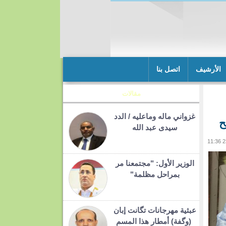
الأرشيف
اتصل بنا
مقالات
غزواني ماله وماعليه / الدد
ح
سيدى عبد الله
الوزير الأول: "مجتمعنا مر
بمراحل مظلمة"
عبثية مهرجانات تگانت إبان
(وگفة) أمطار هذا المسم