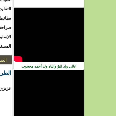
فيديو
التقلي
بطانطا
صراحة 
الإسلو
المستو
التف
عالي ولد البوُ والباه ولد أحمد محجوب
الطري
عزيزي 