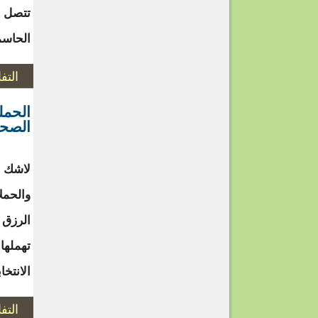
تتصل ب
الحاسم
التف
الحملة
الصحف
لاشك أ
والحملا
الرزق 
تهملها
الانتخاب
التف