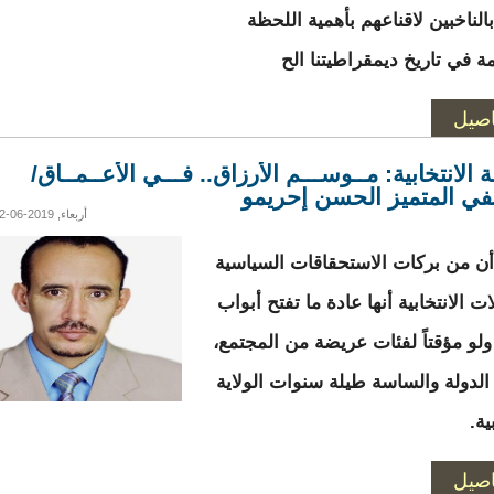
الناخبين لاقناعهم بأهمية اللحظة
ة في تاريخ ديمقراطيتنا الح
اصيل
 الانتخابية: مــوســـم الأرزاق.. فـــي الأعــمــاق/
ي المتميز الحسن إحريمو
أربعاء, 2019-06-12 01:08
ن من بركات الاستحقاقات السياسية
ت الانتخابية أنها عادة ما تفتح أبواب
ولو مؤقتاً لفئات عريضة من المجتمع،
 الدولة والساسة طيلة سنوات الولاية
ية.
اصيل