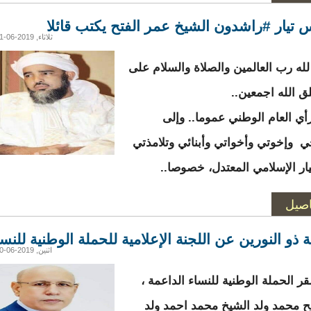
 تيار #راشدون الشيخ عمر الفتح يكتب قائلا
ثلاثاء, 2019-06-11 03:31
لله رب العالمين والصلاة والسلام على
ق الله اجمعين..
رأي العام الوطني عموما.. وإلى
 وإخوتي وأخواتي وأبنائي وتلامذتي
يار الإسلامي المعتدل، خصوصا..
اصيل
 ذو النورين عن اللجنة الإعلامية للحملة الوطنية للنسا
اثنين, 2019-06-10 05:14
ر الحملة الوطنية للنساء الداعمة ،
 محمد ولد الشيخ محمد احمد ولد