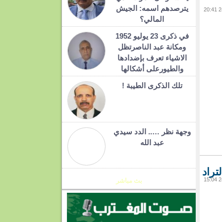
يترصدهم اسمه: الجيش
المالي؟
في ذكرى 23 يوليو 1952
ومكانة عبد الناصرتظل
الاشياء تعرف بإضدادها
والطيورعلى أشكالها
تلك الذكرى الطيبة !
وجهة نظر ….. الدد سيدي
عبد الله
تراد
بث مباشر