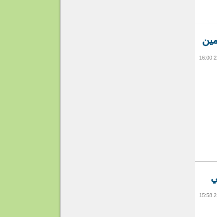
مين
ي