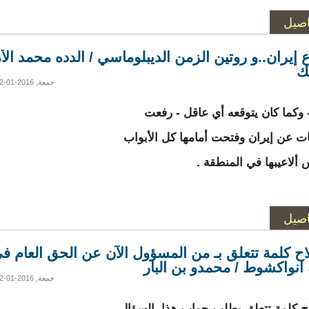
اصيل
 إيران..و روتين الزمن الديبلوماسي / الدده محمد الأ
ك
جمعة, 2016-01-22 16:00
- وكما كان يتوقعه أي عاقل - رفعت
ات عن إيران وفتحت أمامها كل الأبواب
 ألاعيبها في المنطقة .
اصيل
اح كلمة تتعلق بـ من المسؤول الآن عن الحق العام ف
 انواكشوط / محمدو بن البار
جمعة, 2016-01-22 15:58
ح كلمة تتعلق بطلب جواب هذا السؤال