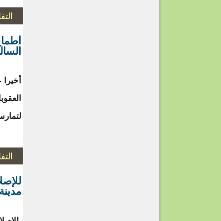
التف
أطماع
السال
أخيرا 
العقوب
لتمارس
التف
للإصل
مدينة
للإصلا