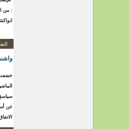
: من ا
انوا
التف
واشنط
خضعت إ
الماضي
سياسةٍ 
عن أسل
الاتفا