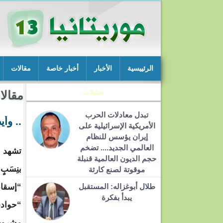
الرئييسية
الأخبار
أخبار خاصة
مقالات
تحليلات
مقالا
تبدل معادلات الحرب
.. وأ
الأمريكية الإسرائيلية على
إيران يؤسس للنظام
العالمي الجديد.... تضخم
تشهد ا
حجم الديون العالمية قنبلة
بنِسَب
موقوتة لصنع كارثة
طلال أبوغزاله: المستقبل
“إسقاط
يبدأ بفكرة
“حوادث
مشروع 