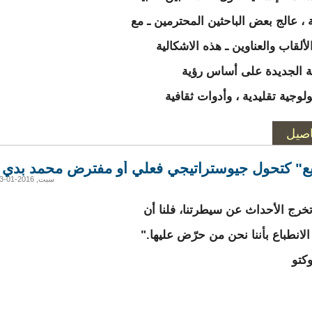
ة ، عالج بعض الباحثين المحترمين ـ مع
ألقاب والعناوين ـ هذه الاشكالية
ة الجديدة على أساس رؤية
وجية تقليدية ، وأدوات ثقافية
اصيل
يع" كتحول جيوستراتيجي فعلي أو مفترض محمد بدي ا
سبت, 2016-01-23 23:04
خرج الأحداث عن سيطرتنا، فلنا أن
لانطباع بأننا نحن من حرّض عليها."
وكتو