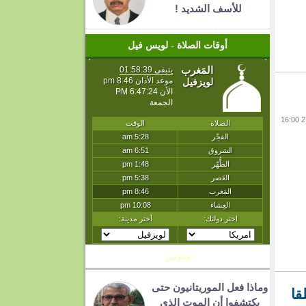
للأسف الشديد !
أوقات الصلاة - لويس فيل
مدونين
وماذا فعل الموريتانيون حتى
قا
يكتشفوا أن الموت الذي