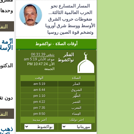
المسار المتسارع نحو
وحدها.
الحرب العالمية الثالثة...
ضغوطات حروب الشرق
التف
الأوسط ووسط شرق أوروبا
وتضخم قوة الصين روسيا
أزْمة 
أوقات الصلاة - نواكشوط
الإسلا
الدكتور
دون تعَم
التف
‎ذهب 