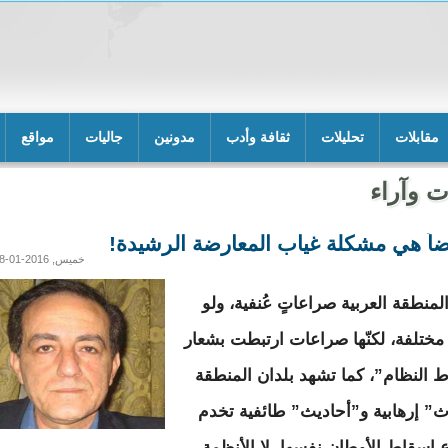
مقابلات
تحليلات
ثقافة وأدب
مدونين
جاليات
مواقع
ت وآراء
يضاً هي مشكلة غياب المعارضة الرشيدة!
خميس, 2016-01-28 14:17
لمنطقة العربية صراعاتٍ عُنفية، ولو
ٍ مختلفة، لكنّها صراعات ارتبطت بشعار
 النظام”، كما تشهد بلدان المنطقة
” إرهابية و”أحاديث” طائفية تخدم
إسقاط الأوطان نفسها، لا الأنظمة