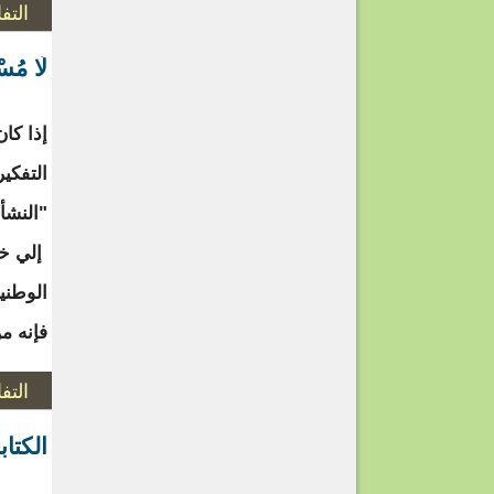
التف
لَا مُسْ
إذا كا
التفكي
"النشأة
إلي خب
الوطني
فإنه م
التف
الكتاب