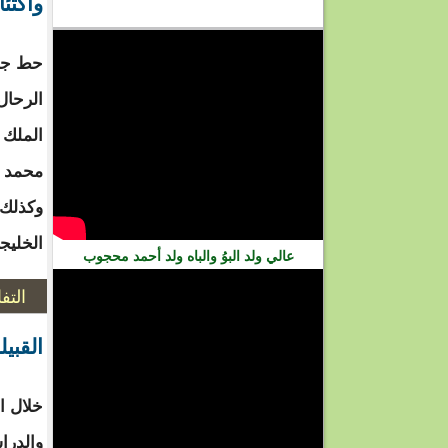
واكتئاب
فيديو
حط جون
الرحال
الملك 
محمد ب
وكذلك 
الخليج
عالي ولد البوُ والباه ولد أحمد محجوب
التف
القبيل
خلال ا
والدراس