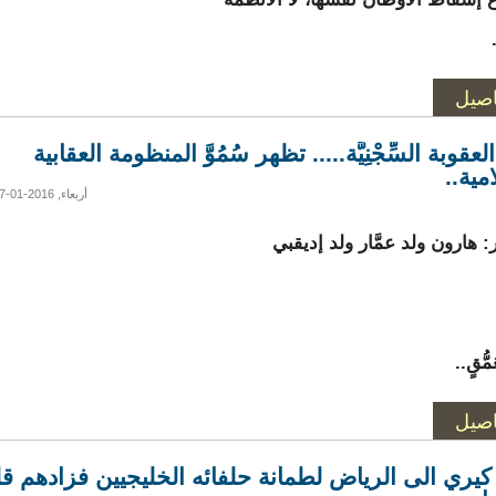
اصيل
العقوبة السِّجْنِيَّة..... تظهر سُمُوَّ المنظومة العقابية
مية..
أربعاء, 2016-01-27 16:00
: هارون ولد عمَّار ولد إديقبي
ُّقٍ..
اصيل
كيري الى الرياض لطمأنة حلفائه الخليجيين فزادهم قل