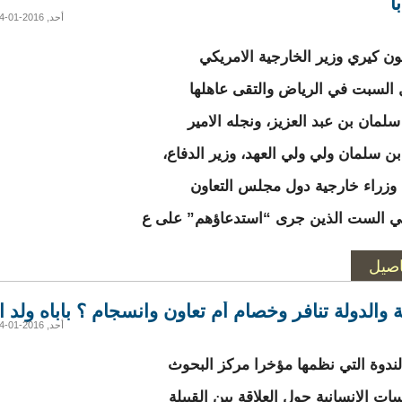
ا
أحد, 2016-01-24 20:41
 كيري وزير الخارجية الامريكي
 السبت في الرياض والتقى عاهلها
سلمان بن عبد العزيز، ونجله الامير
ن سلمان ولي ولي العهد، وزير الدفاع،
وزراء خارجية دول مجلس التعاون
ي الست الذين جرى “استدعاؤهم” على ع
اصيل
ة والدولة تنافر وخصام أم تعاون وانسجام ؟ باباه ولد ال
أحد, 2016-01-24 15:04
لندوة التي نظمها مؤخرا مركز البحوث
ات الإنسانية حول العلاقة بين القبيلة