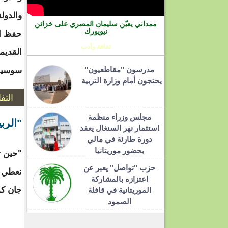
والدول
ممداني يعيّن سليمان المصري على خزائن
نيويورك
حفظ ال
ثقافة وأدب
القديم
مدرسون "مقاطعيون"
سوسيول
يحتجون أمام وزارة التربية
التف
مجلس وزراء منظمة
"الرب
استثمار نهر السنغال يعقد
دورة طارئة في مالي
بحضور موريتانيا
"حين ت
حزب "تواصل" يعبر عن
نعطي ا
اعتزازه بالمشاركة
جان ك
الموريتانية في قافلة
الصمود