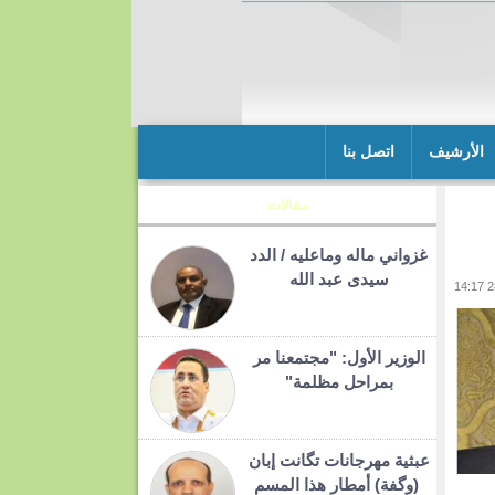
الأرشيف
اتصل بنا
مقالات
غزواني ماله وماعليه / الدد
سيدى عبد الله
الوزير الأول: "مجتمعنا مر
بمراحل مظلمة"
عبثية مهرجانات تگانت إبان
(وگفة) أمطار هذا المسم