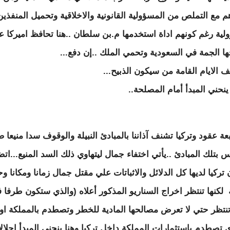
 مع التملص من المسؤولية القانونية والاخلاقية وتحميل المنفذين
لية رغم كونهم اداة استخدمها م.بن سلطان ..هنا تحافظ اميركا ع
ا الجمة في السعودية وتحمي الملك ..إن دفع...
الايام القامة من سيكون الذبيح...
ينحني المبدأ أمام المصلحة..
عة عقود وتركيا تشنف آذاننا بالمبادئ النبيلة والوقوف سدا منيعا 
 بتلك المبادئ ..يأتي اختفاء جمال ليتهاوي ذلك السد المنيع...ات
 تركيا لديها كل الدلائل والاثباتات علي مقتل جمال زمانا ومكانا و
لكنها تنتظر اخراج السناريو المذكور أعلاه (والذي ستكون طرفا ف
تنتظر حتي لا تعرض مصالحها المادية للخطر وتصطدم بالمملكة او
ي تصطدم باستثمارات المملكة داخل تركيا وهنا ينحني المبدأ إجلالا