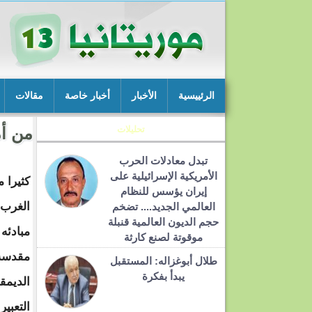
الرئييسية
الأخبار
أخبار خاصة
مقالات
تحليلات
من أم
تبدل معادلات الحرب
الأمريكية الإسرائيلية على
كثيرا م
إيران يؤسس للنظام
الغرب 
العالمي الجديد.... تضخم
حجم الديون العالمية قنبلة
مبادئه 
موقوتة لصنع كارثة
مقدسة 
طلال أبوغزاله: المستقبل
يبدأ بفكرة
الديمق
التعبير