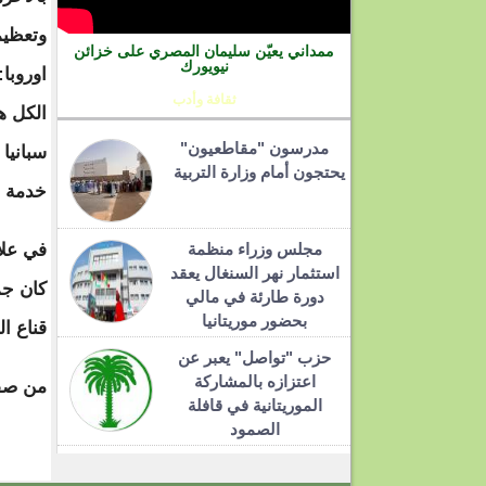
وتعظيم
ممداني يعيّن سليمان المصري على خزائن
نيويورك
اوروبا:
ثقافة وأدب
الكل ه
مدرسون "مقاطعيون"
سبانيا
يحتجون أمام وزارة التربية
خدمة ل
مجلس وزراء منظمة
في علا
استثمار نهر السنغال يعقد
كان جم
دورة طارئة في مالي
بحضور موريتانيا
قناع ا
حزب "تواصل" يعبر عن
اعتزازه بالمشاركة
من صفحة : Kas
الموريتانية في قافلة
الصمود