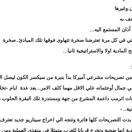
ن.وغيرها
ف به
ذان المستمع اليه...
تي في كل مرة تعترضنا صخرة تتهاوى فوقها تلك المبادئ..صخرة
 المادية اولا والاستراتيجية ثانيا...
 من تصريحات مشرعي آميركا بدأ بنبرة من سيكسر الكون ليصل ا
 جمال أوجثمانه علي الاقل مهما كلف الامر...بعد عدة ايام -تخلل
ت اترمب داعمة المشرع من جهة ومستدرة تلك البقرة الحلوب 
ية.. -
 بدت التصريحات كلها فاترة وتتجه الي اخراج سيناريو جديد تعترف 
ية انها ضحية وتخرج قربانا للغرب متمثلا في منفذي العملية ومن