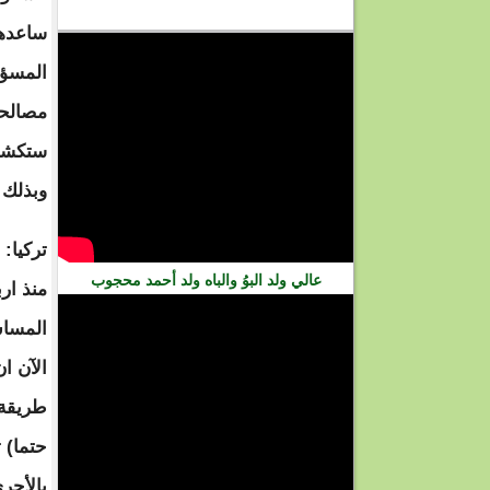
فيديو
ساعدهم
المسؤو
مصالحه
ستكشف 
وبذلك 
تركيا:
عالي ولد البوُ والباه ولد أحمد محجوب
منذ ارب
المساس
الآن ان
طريقة 
حتما) 
بالأحر