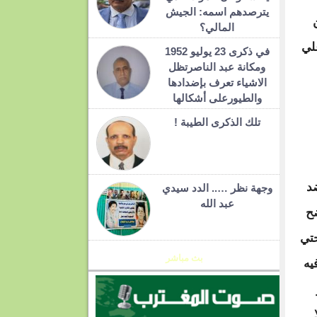
يترصدهم اسمه: الجيش
المالي؟
لي
في ذكرى 23 يوليو 1952
ومكانة عبد الناصرتظل
الاشياء تعرف بإضدادها
والطيورعلى أشكالها
تلك الذكرى الطيبة !
ضد
وجهة نظر ….. الدد سيدي
عبد الله
ضح
حتي
بث مباشر
يه