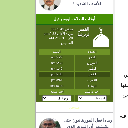
للأسف الشديد !
أوقات الصلاة - لويس فيل
لي
تها
من
مدونين
فيه
وماذا فعل الموريتانيون حتى
يكتشفوا أن الموت الذي