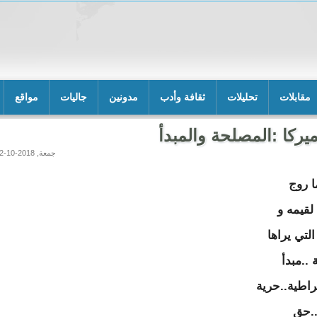
مقابلات
تحليلات
ثقافة وأدب
مدونين
جاليات
مواقع
يركا :المصلحة والمبدأ
جمعة, 2018-10-12 17:07
ا روج
لقيمه و
التي يراها
..مبدأ
راطية..حرية
..حق