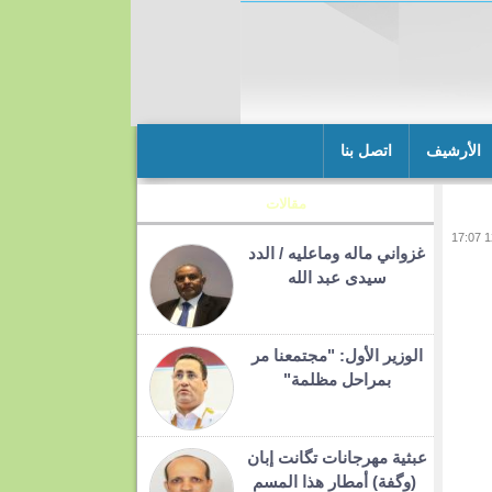
الأرشيف
اتصل بنا
مقالات
غزواني ماله وماعليه / الدد
سيدى عبد الله
الوزير الأول: "مجتمعنا مر
بمراحل مظلمة"
عبثية مهرجانات تگانت إبان
(وگفة) أمطار هذا المسم