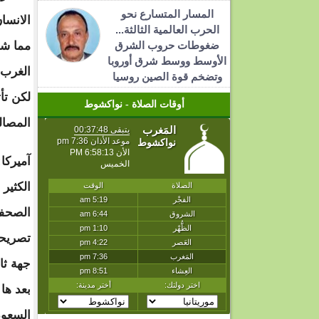
المسار المتسارع نحو
الانسا
الحرب العالمية الثالثة...
ضغوطات حروب الشرق
مما شن
الأوسط ووسط شرق أوروبا
الغرب آ
وتضخم قوة الصين روسيا
لكن تأ
أوقات الصلاة - نواكشوط
المصالح
آميركا:
الكثير
الصحفي
تصريحا
جهة ثان
بعد ها
السعود