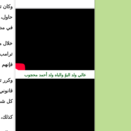
فيديو
وكان ت
في مدي
خلال م
فإنهم 
عالي ولد البوُ والباه ولد أحمد محجوب
وكرر ت
قانوني
كل شي
كذلك، 