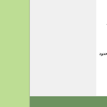
حدود
T