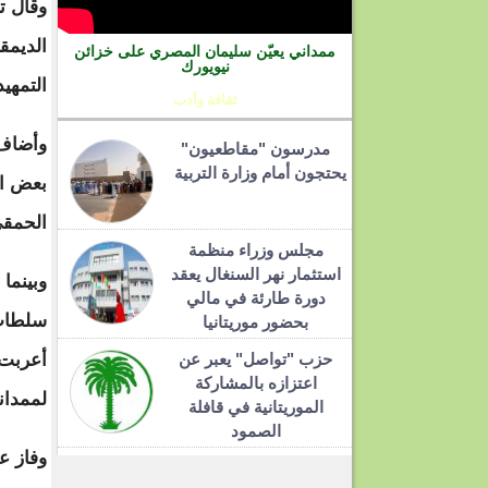
وقال ت
الديمق
ممداني يعيّن سليمان المصري على خزائن
نيويورك
التمهي
ثقافة وأدب
وأضاف 
مدرسون "مقاطعيون"
يحتجون أمام وزارة التربية
بعض ال
الحمقى
مجلس وزراء منظمة
استثمار نهر السنغال يعقد
وبينما
دورة طارئة في مالي
سلطات 
بحضور موريتانيا
حزب "تواصل" يعبر عن
أعربت 
اعتزازه بالمشاركة
لممدان
الموريتانية في قافلة
الصمود
وفاز ع