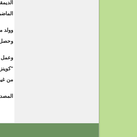
الديمق
الماضي
وحصل عل
وعمل م
"كوينز
من غير
المصدر