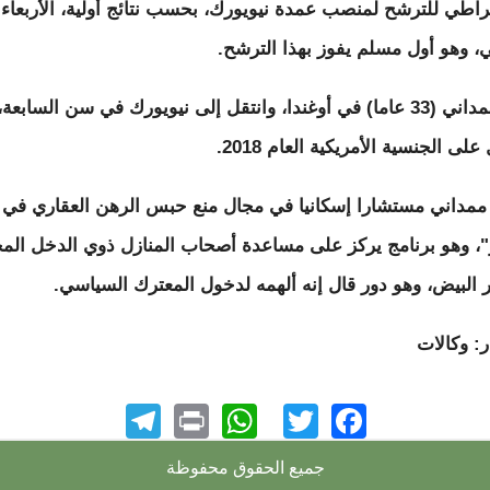
راطي للترشح لمنصب عمدة نيويورك، بحسب نتائج أولية، الأربعاء
، وهو أول مسلم يفوز بهذا الترشح.
وولد ممداني (33 عاما) في أوغندا، وانتقل إلى نيويورك في سن السابعة،
ى الجنسية الأمريكية العام 2018.
مداني مستشارا إسكانيا في مجال منع حبس الرهن العقاري في
"، وهو برنامج يركز على مساعدة أصحاب المنازل ذوي الدخل الم
 البيض، وهو دور قال إنه ألهمه لدخول المعترك السياسي.
: وكالات
elegram
WhatsApp
Print
Facebook
Twitter
جميع الحقوق محفوظة