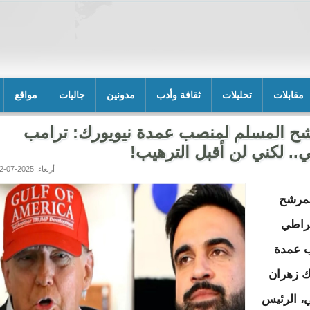
مقابلات
تحليلات
ثقافة وأدب
مدونين
جاليات
مواقع
شح المسلم لمنصب عمدة نيويورك: ترامب
.. لكني لن أقبل الترهيب!
أربعاء, 2025-07-02 08:09
لمرشح
راطي
 عمدة
ك زهران
، الرئيس