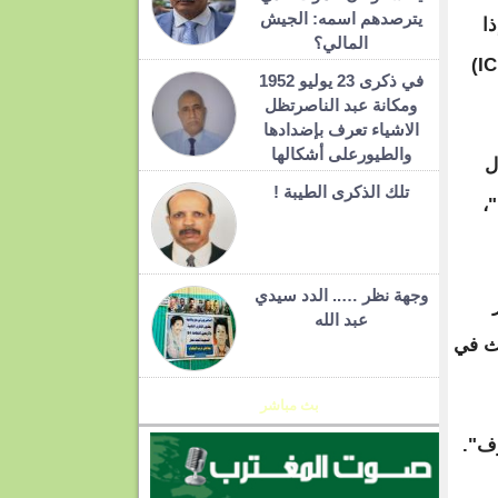
يترصدهم اسمه: الجيش
ا
المالي؟
حاول، بصفته عمدة، عرقلة عمليات وكالة الهجرة والجمارك الأمريكية (ICE)
في ذكرى 23 يوليو 1952
ومكانة عبد الناصرتظل
الاشياء تعرف بإضدادها
والطيورعلى أشكالها
ل
تلك الذكرى الطيبة !
نا"،
وجهة نظر ….. الدد سيدي
عبد الله
حث في
بث مباشر
ف".