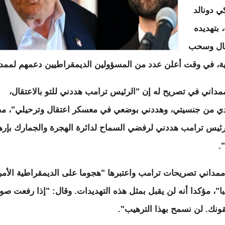
ي دونالد
 بتهديده
قال وسحب
ة، في وقت أعلن عدد من المسؤولين الديمقراطيين دعمهم لممدا
مداني في تصريح له إن "الرئيس ترامب هددني للتو بالاعتقال،
ي من جنسيتي، وهددني بوضعي في معسكر اعتقال وترحيلي"، مض
رئيس ترامب هددني لرفضي السماح لدائرة الهجرة والجمارك بإر
".
ممداني تصريحات ترامب واعتبرها "هجوما على الديمقراطية الأمر
با"، مؤكدا أنه لن يقبل بمثل هذه التهديدات. وقال: "إذا رفعت صو
ونك. لن نسمح بهذا الترهيب".