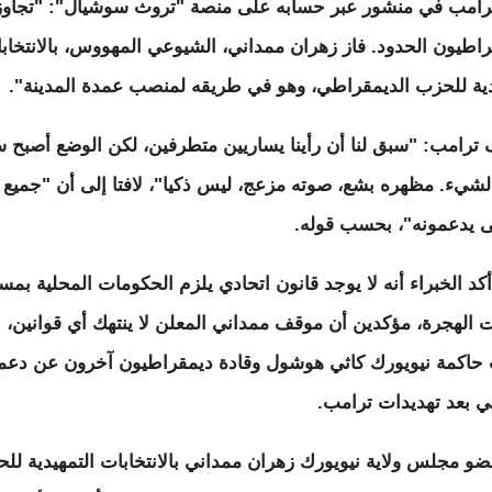
رامب في منشور عبر حسابه على منصة "تروث سوشيال": "تجاوز
راطيون الحدود. فاز زهران ممداني، الشيوعي المهووس، بالانتخاب
دية للحزب الديمقراطي، وهو في طريقه لمنصب عمدة المدينة".
ترامب: "سبق لنا أن رأينا يساريين متطرفين، لكن الوضع أصبح س
شيء. مظهره بشع، صوته مزعج، ليس ذكيا"، لافتا إلى أن "جميع
 يدعمونه"، بحسب قوله.
 أكد الخبراء أنه لا يوجد قانون اتحادي يلزم الحكومات المحلية بمس
الهجرة، مؤكدين أن موقف ممداني المعلن لا ينتهك أي قوانين،
حاكمة نيويورك كاثي هوشول وقادة ديمقراطيون آخرون عن دعم
ي بعد تهديدات ترامب.
ضو مجلس ولاية نيويورك زهران ممداني بالانتخابات التمهيدية لل