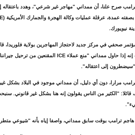
رامب صرح علنا، أن ممداني "مهاجر غير شرعي"، وهدد باعتقاله إذ
نة نيويورك.
ؤتمر صحفي في مركز جديد لاحتجاز المهاجرين بولاية فلوريدا، قا
ترامب إنه إذا حاول ممداني "منع عملاء ICE المقنعين من ترحيل جيران
"سيضطرون إلى اعتقاله".
رامب مرارا، دون أي دليل، أن ممداني موجود في البلاد بشكل غير
، قائلا: "الكثير من الناس يقولون إنه هنا بشكل غير قانوني. سنب
ء".
هاجم ترامب بوقت سابق ممداني، واصفا إياه بأنه "شيوعي متطر