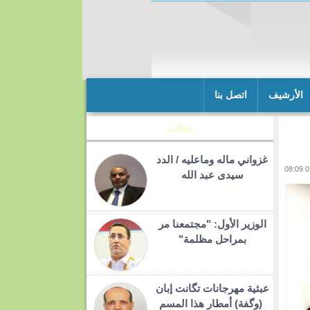
الأرشيف
اتصل بنا
مقالات
غزواني ماله وماعليه / الدد
سيدى عبد الله
الوزير الأول: "مجتمعنا مر
بمراحل مظلمة"
عبثية مهرجانات تگانت إبان
(وگفة) أمطار هذا المسم