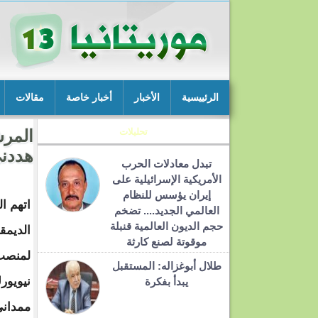
الرئييسية
الأخبار
أخبار خاصة
مقالات
تحليلات
المر
هددني
تبدل معادلات الحرب
الأمريكية الإسرائيلية على
إيران يؤسس للنظام
اتهم ا
العالمي الجديد.... تضخم
حجم الديون العالمية قنبلة
الديمق
موقوتة لصنع كارثة
لمنصب
طلال أبوغزاله: المستقبل
نيويور
يبدأ بفكرة
ممداني