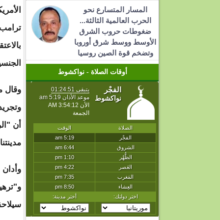
المسار المتسارع نحو
الأمريك
الحرب العالمية الثالثة...
ترامب،
ضغوطات حروب الشرق
الأوسط ووسط شرق أوروبا
بالاعت
وتضخم قوة الصين روسيا
الجنسي
أوقات الصلاة - نواكشوط
وقال م
وتجريد
أن "ال
مدينتنا
وأدان 
و"ترهي
سيلاحق