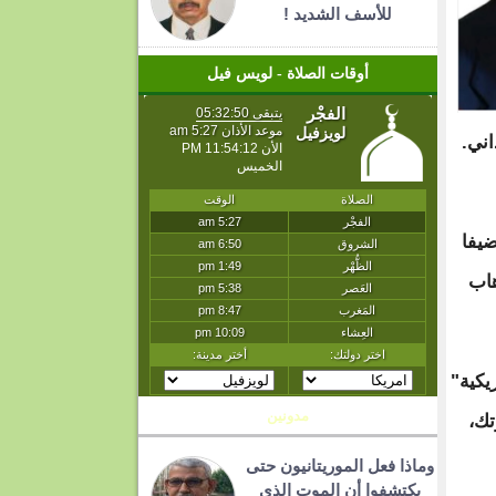
للأسف الشديد !
أوقات الصلاة - لويس فيل
ني.
يفا
هاب
يكية"
مدونين
تك،
وماذا فعل الموريتانيون حتى
يكتشفوا أن الموت الذي