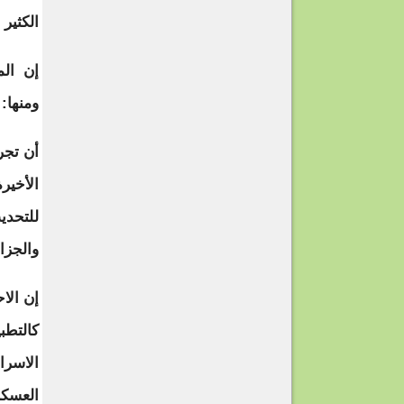
الكثير 
إن المر
ومنها:
أن تجر
الأخير
للتحدي
والجزا
إن الا
كالتطب
الاسرا
العسكر