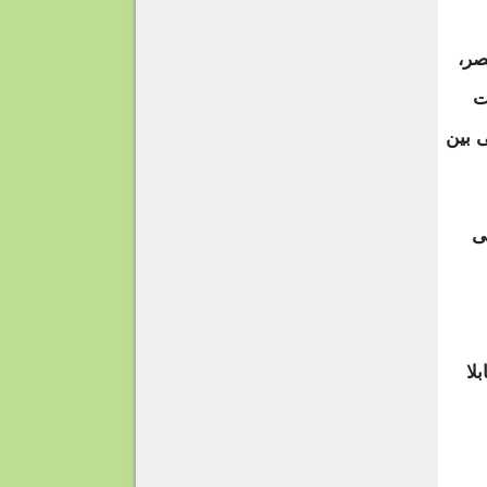
صر،
ت
ى بين
ى
لا