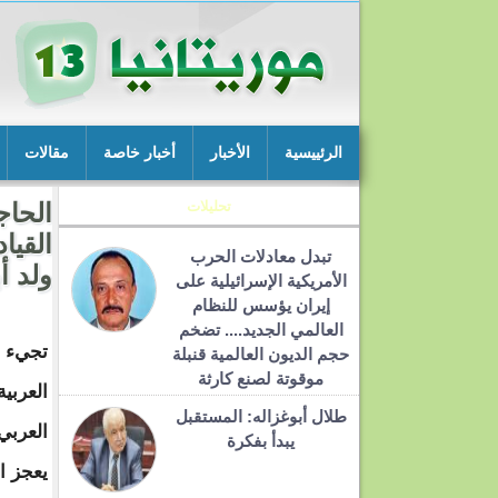
الرئييسية
الأخبار
أخبار خاصة
مقالات
تحليلات
القياد
تبدل معادلات الحرب
ولد أ
الأمريكية الإسرائيلية على
إيران يؤسس للنظام
العالمي الجديد.... تضخم
تجيء ذ
حجم الديون العالمية قنبلة
موقوتة لصنع كارثة
العربي
طلال أبوغزاله: المستقبل
العرب
يبدأ بفكرة
يعجز ا