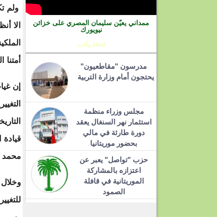
ولم تك
ممداني يعيّن سليمان المصري على خزائن
الا أن
نيويورك
الملكي
ثقافة وأدب
أمتنا ا
مدرسون "مقاطعيون"
يحتجون أمام وزارة التربية
إن غياب
التغيي
مجلس وزراء منظمة
استثمار نهر السنغال يعقد
دورة طارئة في مالي
قيادة ا
بحضور موريتانيا
محمد أ
حزب "تواصل" يعبر عن
اعتزازه بالمشاركة
الموريتانية في قافلة
وخلال 
الصمود
للتغيير