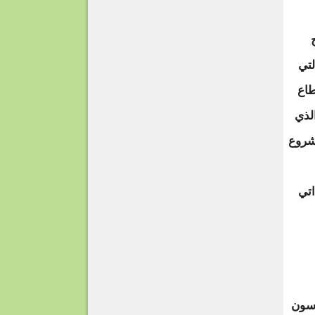
لتي
طاع
الاتحاد القومي العربي" في ١٩٥٨م. الذي
عاصر، وفي ١٩٦٢م، بدأ مشروع
ذاتي
رسون