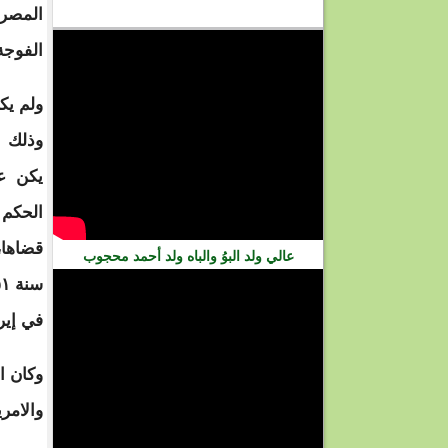
المصري
فيديو
الفوجة
ولم يك
وذلك ب
يكن عل
الحكم 
قضاها،
عالي ولد البوُ والباه ولد أحمد محجوب
في إير
وكان ا
والامر