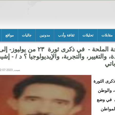
مقابلات
تحليلات
ثقافة وأدب
مدونين
جاليات
مواقع
الحاجة الملحة - في ذكرى ثورة ٢٣ من يوليوز- إل
ة، والتغيير، والتجربة، والإيديولوجيا ؟ د / - إش
باتي
سبت, 2023-07-22 03:59
كرى الثورة
ة، والوطن
ي في وضع
لمواطن