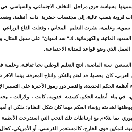
ميتها بسياسة حرق مراحل التخلف الاجتماعي، والسياسي في
ت قروية بنسب عالية، إلى مجتمعات حضرية ذات أنظمة، وضع
نموية، وعلمية، نشرت التعليم المجاني ، وفعلت القاع الزراعي
 السدود المائية، والكهرمائية، ك" سد اسوان" على سبيل المثال، وا
العمل الذي وضع قواعد للعدالة الاجتماعية.
السبعين سنة الماضية، انتج التعليم الوطني نخبا ثقافية، وعلمية ف
العربي، كان بعضها، قد اهتم بالفكر، وانتاج المعرفة، بينما الآخر 
ء أنظمة الحكم الجديدة، واقتصر دور رموز الأخيرة على التسيير الإ
ي، في بناء أنظمة الحكم، كسدنة خدومة، كانت - ولازالت - تبح
ظفها لخدمته رؤساء الحكم مهما كان شكل النظام؛ ملكي او أمي
وري بما يتلاءم مع ارتباطات تلك النخب التي استدرجت الأنظمة
ية، لتمكين قوى الخارج، كالمستعمر الفرنسي، أو الأمريكي، كحال