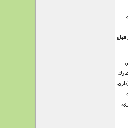
ت
نتهاج
ي
شارك
داري،
ث
ري،