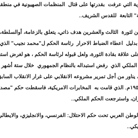
ة التي عرفت بقدرتها على قتال المنظمات الصهيونية في منطقة
" التابعة للقدس الشريف..
ن لثورة الثالث والعشرين هدف ذاتي، يتعلق بالزعامة، أوالسلطة،
دليل اعطاء الضباط الاحرار رئاسة الحكم ل"محمد نجيب" الذي
ى علاقة بقادة الثورة، ولعل قبوله لرئاسة الحكم ، هو لغرض استع
الملكي الذي رفض استبداله بالنظام الجمهوري خلال ستة أشهر
 يناور من أجل تمرير مشروعه الانقلابي على غرار الانقلاب الساب
سنة ١٩٥١م. الذي قامت به المخابرات الامريكية، فاسقطت حكم "مصد
ان، واسترجعت الحكم الملكي..
لوطن العربي تحت حكم الاحتلال: الفرنسي، والانجليزي، والايطالي
يكي..