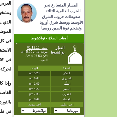
العربي
المسار المتسارع نحو
الحرب العالمية الثالثة...
وتشخيص
ضغوطات حروب الشرق
الذي ي
الأوسط ووسط شرق أوروبا
وتضخم قوة الصين روسيا
الموضو
أوقات الصلاة - نواكشوط
في كل 
الاستش
لحركة 
وإذا ك
الغاصب
بالثور
في فلس