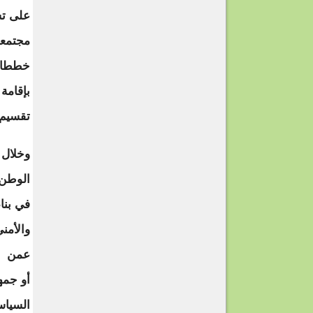
على تس
مجتمعا
خططا ت
بإقامة
تقسيم 
وخلال 
الوطن 
في بنا
والأمن
عمن يو
أو جمه
السياس