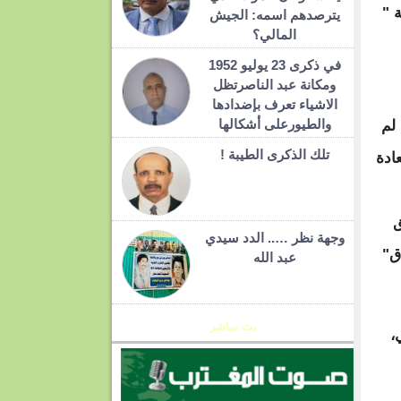
 "
يترصدهم اسمه: الجيش
المالي؟
في ذكرى 23 يوليو 1952
ومكانة عبد الناصرتظل
الاشياء تعرف بإضدادها
والطيورعلى أشكالها
 لم
تلك الذكرى الطيبة !
ادة
ق
وجهة نظر ….. الدد سيدي
ق"
عبد الله
بث مباشر
،