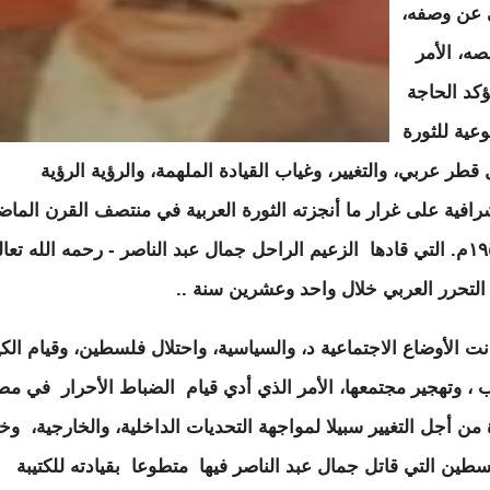
 عن وصفه،
ه، الأمر
ؤكد الحاجة
عية للثورة
قطر عربي، والتغيير، وغياب القيادة الملهمة، والرؤية الرؤية
رافية على غرار ما أنجزته الثورة العربية في منتصف القرن الما
في ١٩٥٢م. التي قادها الزعيم الراحل جمال عبد الناصر - رحمه الله تعا
التحرر العربي خلال واحد وعشرين سنة ..
انت الأوضاع الاجتماعية د، والسياسية، واحتلال فلسطين، وقيام الكي
 ، وتهجير مجتمعها، الأمر الذي أدي قيام الضباط الأحرار في مص
ة من أجل التغيير سبيلا لمواجهة التحديات الداخلية، والخارجية، و
طين التي قاتل جمال عبد الناصر فيها متطوعا بقيادته للكتيبة