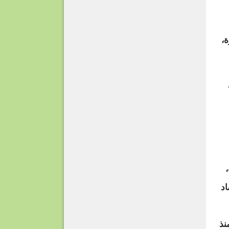
ة،
اد
نذ