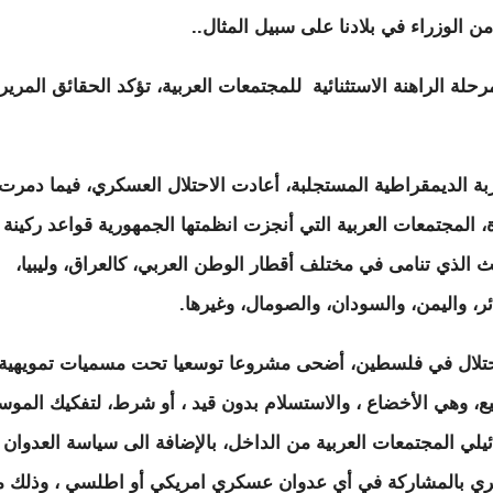
من الوزراء في بلادنا على سبيل المثال..
حلة الراهنة الاستثنائية للمجتمعات العربية، تؤكد الحقائق المرير
بة الديمقراطية المستجلبة، أعادت الاحتلال العسكري، فيما دمرت
ة، المجتمعات العربية التي أنجزت انظمتها الجمهورية قواعد ركينة
ث الذي تنامى في مختلف أقطار الوطن العربي، كالعراق، وليبيا،
ئر، واليمن، والسودان، والصومال، وغيرها.
حتلال في فلسطين، أضحى مشروعا توسعيا تحت مسميات تمويهية،
يع، وهي الأخضاع ، والاستسلام بدون قيد ، أو شرط، لتفكيك الموس
ئيلي المجتمعات العربية من الداخل، بالإضافة الى سياسة العدوان
ي بالمشاركة في أي عدوان عسكري امريكي أو اطلسي ، وذلك م