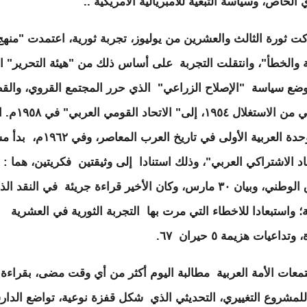
 الخاص، وسياسة التبعية للأمبريالية الأمريكية ..
كت ثورة الثالث والعشرين من يوليوز، تجربة ثورية، اعتمدت "منهج
ة والخطأ"، وانتقلت التجربة على أساس ذلك من "هيئة التحرير" ا
ضع سياسة "الإصلاح الزراعي" الذي حرر المجتمع القروي، والق
الزراعي من الاستغلال ١٩٥٤، إلى" 
قاد الوحدة العربية الأولى في تاريخ العرب الم
اد الاشتراكي العربي"، وذلك استنادا إلى وثيقتين فكريتين، هما :
الميثاق الوطني، وبيان ٣٠ مارس، وكان الأخير قراءة جريئة في النقد ال
ة؛ واستبعادا للاخطاء التي مرت بها التجربة الثورية في العشرية
وتداعيات هزيمة ٥ حيران ٦٧.
معات الأمة العربية مطالبة اليوم أكثر من أي وقت مضى، بقراءة
لمشروع التغييري، التحديثي الذي شكل قفزة نوعية، تواضع الدا