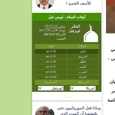
للأسف الشديد !
أوقات الصلاة - لويس فيل
ضي
لى -
ان
ر
مدونين
خاصة
وماذا فعل الموريتانيون حتى
يكتشفوا أن الموت الذي