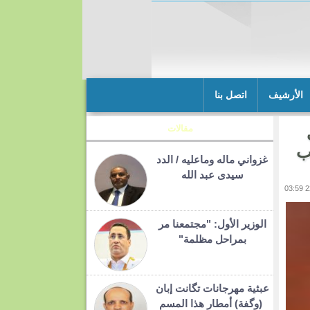
الأرشيف
اتصل بنا
ى
مقالات
يب
غزواني ماله وماعليه / الدد
سيدى عبد الله
الوزير الأول: "مجتمعنا مر
بمراحل مظلمة"
عبثية مهرجانات تگانت إبان
(وگفة) أمطار هذا المسم