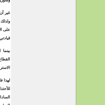
وسورية
غير أن
ولذلك 
على ال
قيادتي
بينما 
القطاع
الاستر
لهذا ف
للأحتذ
السادا