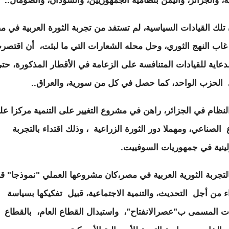
، والجزائر، واليمن بنظاميه الجمهوريين، والسودان، والصومال..
 تلك القيادات السياسية، لم تستفد من تجربة الثورة العربية في م
غاب النهج الثوري، وحل محله الشعارات التي ما لبثت، أن اقتصر
دعاية للقيادات المتنافسة على الزعامة في الأقطار المذكورة، حت
 الحزب الواحد، كما حصل في كل من سورية، والعراق..
النظام في الجزائر، راهن في مشروع التغيير على التنمية مركزا عل
 الصناعي، ومهملا دور الثورة الزراعية ، وذلك اقتداء بالتجربة
لينية في جمهوريات السوفييت.
التجربة الثورية العربية في مصر،كان مشروعها العملي "نموذجا" قاب
اء من أجل التحديث، والتنمية الاجتماعية، قبيل تفكيكها بسياسة
ت المسمى ب"عصرالانفتاح"، واستبدال القطاع العام، بالقطاع