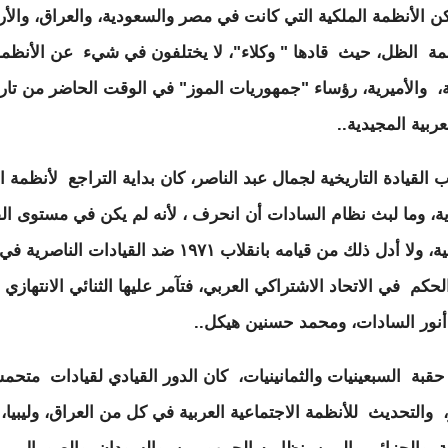
ن الأنظمة الملكية التي كانت في مصر والسعودية، والعراق، والأر
ظمة الظل، حيث قادها " وكلاء"، لا يختلفون في شيء عن الأنظم
ة، والأميرية، رؤساء "جمهوريات الموز" في الوقت الحاضر من تار
لعربية المجيدية..
 القيادة التاريخية لجمال عبد الناصر، كان بداية التراجع لأنظمة 
رية، وما لبث نظام السادات أن انحرف ، لأنه لم يكن في مستوى الق
التاريخية، ولا أدل ذلك من قيامه بانقلاب ١٩٧١ ضد القيادات الناصرية 
لحكم في الاتحاد الاشتراكي العربي، فتآمر عليها الثنائي الانتهازي
نور السادات، ومحمد حسنين هيكل..
حقبة السبعينيات والثمانينيات، كان الدور القيادي لقيادات متحم
، والتحديث للأنظمة الاجتماعية العربية في كل من العراق، وليبيا،