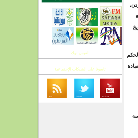
دن،
ة
يخ
الفيس بوك
الحكم
يادة
تابعونا على الشبكات الإجتماعية
في
سة