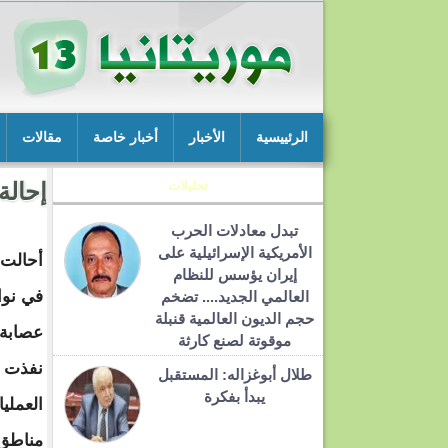
الرئييسية
الأخبار
أخبار خاصة
مقالات
تحليلات
إحالة
تبدل معادلات الحرب
الأمريكية الإسرائيلية على
أحالت
إيران يؤسس للنظام
في نو
العالمي الجديد.... تضخم
حجم الديون العالمية قنبلة
عصابة 
موقوتة لصنع كارثة
نفذت ع
طلال أبوغزاله: المستقبل
يبدأ بفكرة
العملي
مناطق 