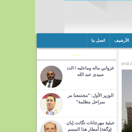
الأرشيف
اتصل بنا
مقالات
غزواني ماله وماعليه / الدد
سيدى عبد الله
الوزير الأول: "مجتمعنا مر
بمراحل مظلمة"
عبثية مهرجانات تگانت إبان
(وگفة) أمطار هذا المسم