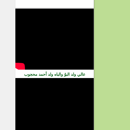
فيديو
عالي ولد البوُ والباه ولد أحمد محجوب