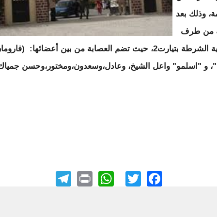
ة، وذلك بعد
ه من طرف
مفوضية الشرطة بتيارت2، حيث تضم العصابة من بين أعضائها: (فاروم
، و "اسلمو" واعل الشيخ، وعادل،وسعدون،ومختور،وحسن جمياك
elegram
WhatsApp
Print
Facebook
Twitter