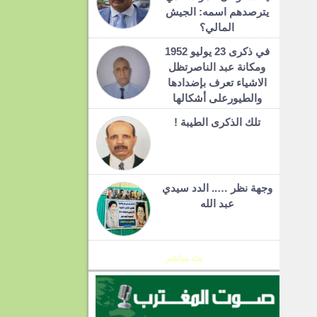
يترصدهم اسمه: الجيش
المالي؟
في ذكرى 23 يوليو 1952
ومكانة عبد الناصرتظل
الاشياء تعرف بإضدادها
والطيورعلى أشكالها
تلك الذكرى الطيبة !
وجهة نظر ….. الدد سيدي
عبد الله
بث مباشر