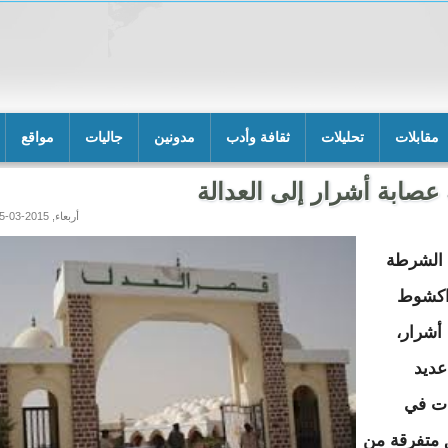
مقابلات
تحليلات
ثقافة وأدب
مدونين
جاليات
مواقع
 عصابة أشرار إلى العدالة
أربعاء, 2015-03-25 14:32
 الشرطة
اكشوط
أشرار،
ديد
ات في
متفرقة من