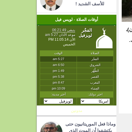
للأسف الشديد !
أوقات الصلاة - لويس فيل
ان)،
.
T
مدونين
وماذا فعل الموريتانيون حتى
يكتشفوا أن الموت الذي