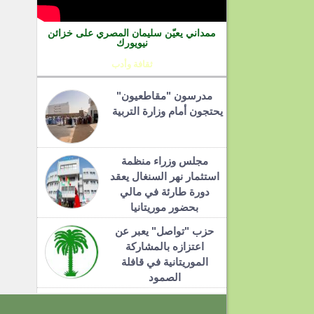
ممداني يعيّن سليمان المصري على خزائن
نيويورك
ثقافة وأدب
مدرسون "مقاطعيون"
يحتجون أمام وزارة التربية
مجلس وزراء منظمة
استثمار نهر السنغال يعقد
دورة طارئة في مالي
بحضور موريتانيا
حزب "تواصل" يعبر عن
اعتزازه بالمشاركة
الموريتانية في قافلة
الصمود