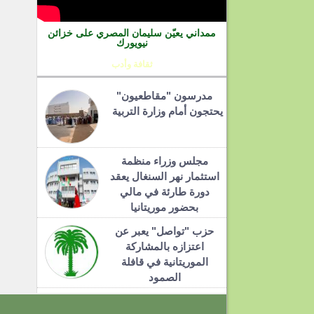
ممداني يعيّن سليمان المصري على خزائن
نيويورك
ثقافة وأدب
مدرسون "مقاطعيون"
يحتجون أمام وزارة التربية
مجلس وزراء منظمة
استثمار نهر السنغال يعقد
دورة طارئة في مالي
بحضور موريتانيا
حزب "تواصل" يعبر عن
اعتزازه بالمشاركة
الموريتانية في قافلة
الصمود