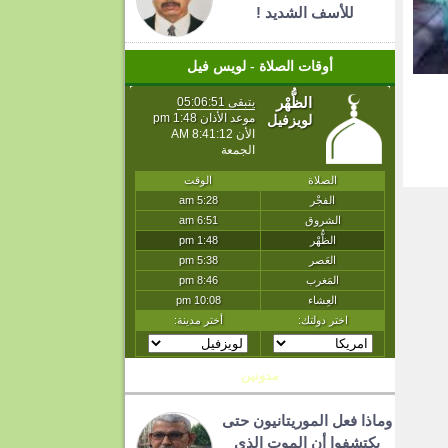
للأسف الشديد !
أوقات الصلاة - لويس فيل
T
مدونين
وماذا فعل الموريتانيون حتى
يكتشفوا أن الموت الذي