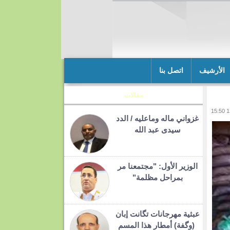
الأرشيف
اتصل بنا
مقالات
غزواني ماله وماعليه / الدد
سيدى عبد الله
الوزير الأول: "مجتمعنا مر
بمراحل مظلمة"
عبثية مهرجانات تگانت إبان
(وگفة) أمطار هذا المسم