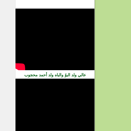
فيديو
عالي ولد البوُ والباه ولد أحمد محجوب