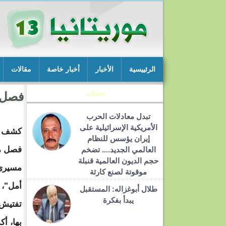
الرئييسية
الأخبار
أخبار خاصة
مقالات
تحليلات
فصل 
تبدل معادلات الحرب
الأمريكية الإسرائيلية على
كشف ا
إيران يؤسس للنظام
فصل م
العالمي الجديد.... تضخم
حجم الديون العالمية قنبلة
مسيري
موقوتة لصنع كارثة
أمل"، 
طلال أبوغزاله: المستقبل
يبدأ بفكرة
تفتيش 
بها، أك