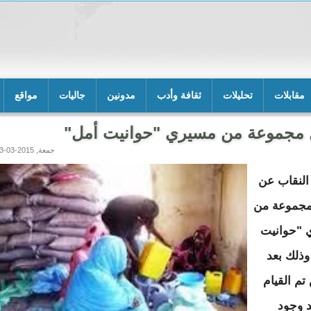
مقابلات
تحليلات
ثقافة وأدب
مدونين
جاليات
مواقع
مجموعة من مسيري "حوانيت أمل"
جمعة, 2015-03-13 15:50
لنقاب عن
جموعة من
 "حوانيت
وذلك بعد
تم القيام
د وجود