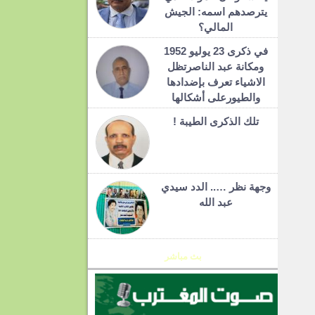
يترصدهم اسمه: الجيش
المالي؟
في ذكرى 23 يوليو 1952
ومكانة عبد الناصرتظل
الاشياء تعرف بإضدادها
والطيورعلى أشكالها
تلك الذكرى الطيبة !
وجهة نظر ….. الدد سيدي
عبد الله
بث مباشر