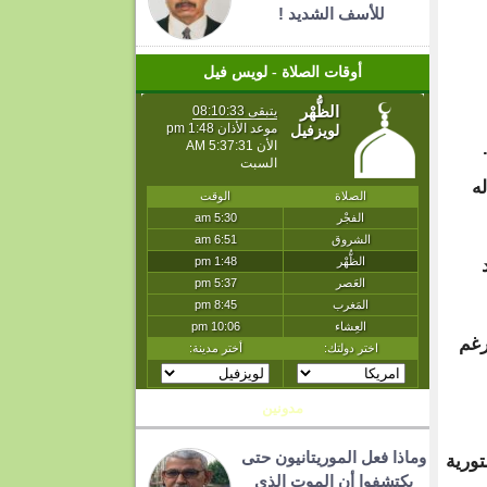
للأسف الشديد !
أوقات الصلاة - لويس فيل
ه
رغم
مدونين
وماذا فعل الموريتانيون حتى
الدستورية
يكتشفوا أن الموت الذي