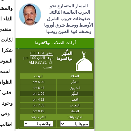
المسار المتسارع نحو
والمش
الحرب العالمية الثالثة...
ضغوطات حروب الشرق
القاء 
الأوسط ووسط شرق أوروبا
منفذي 
وتضخم قوة الصين روسيا
لكانت 
أوقات الصلاة - نواكشوط
شكرا ل
النفوس
لست من
الظواه
ففي كل
وجود ا
وفي اك