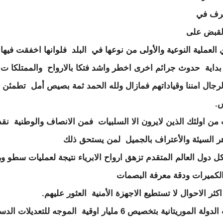
رف في
القبض على
العملية النوعية والأولى من نوعها في البلد فلوانها اخفقت فيها
بداية حدوث جرائم اخرى اخطر واشد فتكا بالارواح والممتلكا ت.
رجال امننا وقياداتهم فمازال ولله الحمد ثمة بصيص أمل تطمئن ل
.
 اولئك الذين لايرون الا السلبيات فمن الانصاف والوطنية نقد
ر السيئة والأعتراف بالجميل لمن يستحق ذلك
 دول العالم المتقدم تزهق ارواح الابرياء نتيجة لعمليات سطو و
لكميرات ودقة معرفة البصمات
ثر الاحوال لا تستطيع الاجهزة الأمنية العثور عليهم.
اطالب الدولة الموريتانية بتخصيص 6 مليار اوقية الموجه للتعديلات 