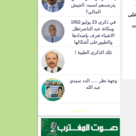
يترصدهم اسمه: الجيش
المالي؟
على
في ذكرى 23 يوليو 1952
ت
ومكانة عبد الناصرتظل
الاشياء تعرف بإضدادها
والطيورعلى أشكالها
تلك الذكرى الطيبة !
T
وجهة نظر ….. الدد سيدي
عبد الله
بث مباشر