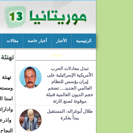
الرئييسية
الأخبار
أخبار خاصة
مقالات
تحليلات
تهنئة
تبدل معادلات الحرب
الأمريكية الإسرائيلية على
تهنئة 
إيران يؤسس للنظام
ومستحق
العالمي الجديد.... تضخم
حجم الديون العالمية قنبلة
امننا 
موقوتة لصنع كارثة
وادارات
طلال أبوغزاله: المستقبل
يبدأ بفكرة
واذرعه
النجاح 