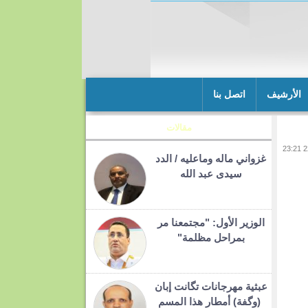
الأرشيف
اتصل بنا
مقالات
غزواني ماله وماعليه / الدد
سيدى عبد الله
الوزير الأول: "مجتمعنا مر
بمراحل مظلمة"
عبثية مهرجانات تگانت إبان
(وگفة) أمطار هذا المسم