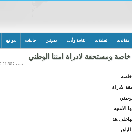
مقابلات
تحليلات
ثقافة وأدب
مدونين
جاليات
مواقع
 خاصة ومستحقة لادراة امننا الوطني
سبت, 2017-04-22 23:21
خاصة
ة لادراة
الوطني
ها الامنية
اعلى هذ ا
الباهر