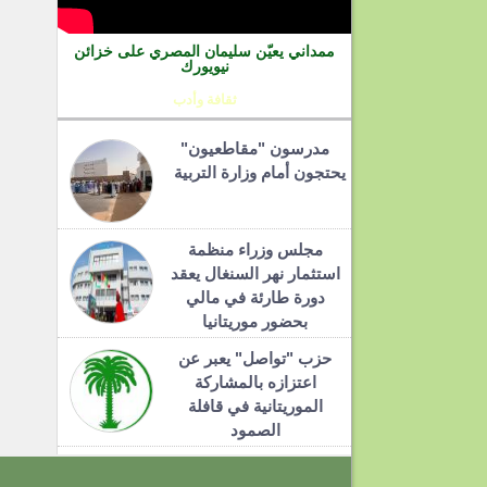
ممداني يعيّن سليمان المصري على خزائن
نيويورك
ثقافة وأدب
مدرسون "مقاطعيون"
يحتجون أمام وزارة التربية
مجلس وزراء منظمة
استثمار نهر السنغال يعقد
دورة طارئة في مالي
بحضور موريتانيا
حزب "تواصل" يعبر عن
اعتزازه بالمشاركة
الموريتانية في قافلة
الصمود