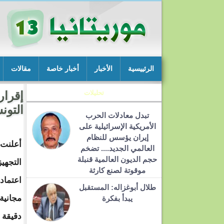
الرئييسية
الأخبار
أخبار خاصة
مقالات
تحليلات
التون
تبدل معادلات الحرب
الأمريكية الإسرائيلية على
إيران يؤسس للنظام
أعلنت 
العالمي الجديد.... تضخم
حجم الديون العالمية قنبلة
التجهيز
موقوتة لصنع كارثة
اعتماد
طلال أبوغزاله: المستقبل
يبدأ بفكرة
دقيقة 