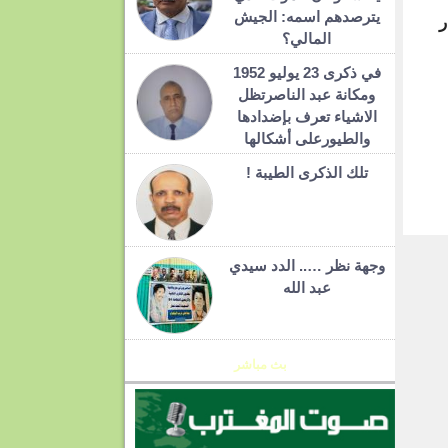
يترصدهم اسمه: الجيش
ر
المالي؟
في ذكرى 23 يوليو 1952
ومكانة عبد الناصرتظل
الاشياء تعرف بإضدادها
والطيورعلى أشكالها
تلك الذكرى الطيبة !
T
وجهة نظر ….. الدد سيدي
عبد الله
بث مباشر