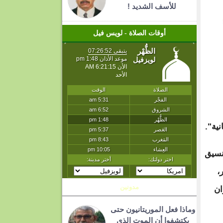
للأسف الشديد !
أوقات الصلاة - لويس فيل
ية".
نسيق
،
مدونين
ان
وماذا فعل الموريتانيون حتى
يكتشفوا أن الموت الذي