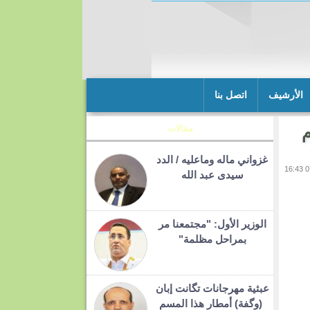
الأرشيف
اتصل بنا
 أم
مقالات
غزواني ماله وماعليه / الدد
سيدى عبد الله
الوزير الأول: "مجتمعنا مر
بمراحل مظلمة"
عبثية مهرجانات تگانت إبان
(وگفة) أمطار هذا المسم