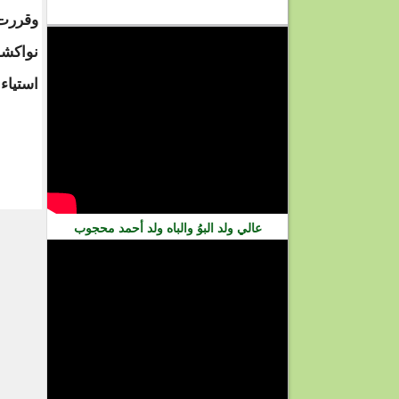
فيديو
وقررت 
نواكشو
استياء
عالي ولد البوُ والباه ولد أحمد محجوب