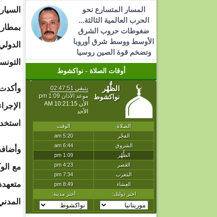
المسار المتسارع نحو
السيار
الحرب العالمية الثالثة...
بمطار
ضغوطات حروب الشرق
الأوسط ووسط شرق أوروبا
الدولي
وتضخم قوة الصين روسيا
التونسي، ا
أوقات الصلاة - نواكشوط
وأكدت 
الإجرا
استخدا
وأضافت
مع الو
متعهدة
المدني