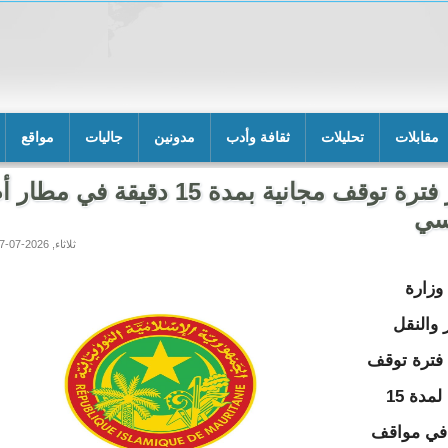
مقابلات
تحليلات
ثقافة وأدب
مدونين
جاليات
مواقع
إقرار فترة توقف مجانية بمدة 15 دقيقة في مطار
سي
ثلاثاء, 2026-07-07 16:43
وزارة
 والنقل
 فترة توقف
مجانية لمدة 15
في مواقف