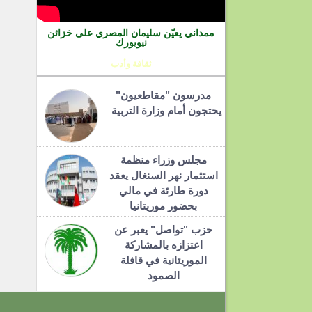
ممداني يعيّن سليمان المصري على خزائن
نيويورك
ثقافة وأدب
مدرسون "مقاطعيون"
يحتجون أمام وزارة التربية
مجلس وزراء منظمة
استثمار نهر السنغال يعقد
دورة طارئة في مالي
بحضور موريتانيا
حزب "تواصل" يعبر عن
اعتزازه بالمشاركة
الموريتانية في قافلة
الصمود