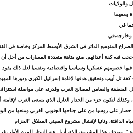
ل والولايات
ة ومعهما
ما في
وخارجه،في
لصراع المتوسع الدائر في الشرق الأوسط المركز وخاصة في الفت
جحت فيه كفة أعدائهم، صنع متاهة متعددة المسارات من أجل أن
فيها خصومهم عسكريا وسياسيا واقتصادية ونفسيا لعل ذلك يقود
 كفة تل أبيب وتحقيق هدفها لإقامة إسرائيل الكبرى ودورها المهي
 المنطقة والضامن لمصالح الغرب وقدرته على مواصلة استنزاف
ا، وكذلك لتكون جزء من الجدار العازل الذي يسعى الغرب لإقامته أو
صار على روسيا من على جناحها الجنوبي الغربي ومنعها من ال
ياه الدافئة، وثانيا لإفشال مشروع الصيني العملاق "الحزام
ق". ويهدف هذا المشروع، الذي أزيل عنه الستار للمرة الأولى في