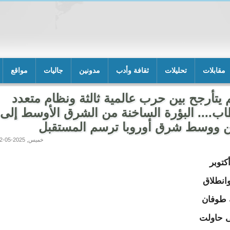
مقابلات
تحليلات
ثقافة وأدب
مدونين
جاليات
مواقع
م يتأرجح بين حرب عالمية ثالثة ونظام متعدد
اب.... البؤرة الساخنة من الشرق الأوسط إلى 
ن ووسط شرق أوروبا ترسم المستقبل
خميس, 2025-05-22 03:10
ذ 7 أكتوبر
20 وانطلاق
 طوفان
 حاولت