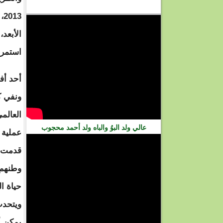
فيديو
13
الأبعد
استمرا
أحد أف
ونفي ك
العالم
عالي ولد البوُ والباه ولد أحمد محجوب
عملية 
قدمت و
وطنهم 
حياة ا
ويتحدث
يمكن أ