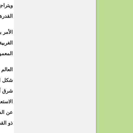
ويتراج
القدرة
الأمر 
الغربي
المعمو
العالم
شكل ال
شرق أو
الاستع
عن الد
ذو الق