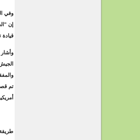
وفي ال
إن "ال
قيادة 
الجيش 
والمفق
أمريكي
طريقة