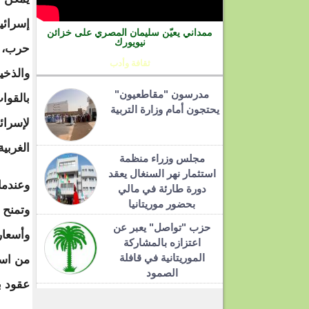
إسرائي
ممداني يعيّن سليمان المصري على خزائن
نيويورك
حرب، و
ثقافة وأدب
والذخي
مدرسون "مقاطعيون"
بالقوا
يحتجون أمام وزارة التربية
لإسرائ
الغربي
مجلس وزراء منظمة
استثمار نهر السنغال يعقد
وعندما
دورة طارئة في مالي
بحضور موريتانيا
وتمنح 
حزب "تواصل" يعبر عن
وأسعار
اعتزازه بالمشاركة
الموريتانية في قافلة
من است
الصمود
عقود ب