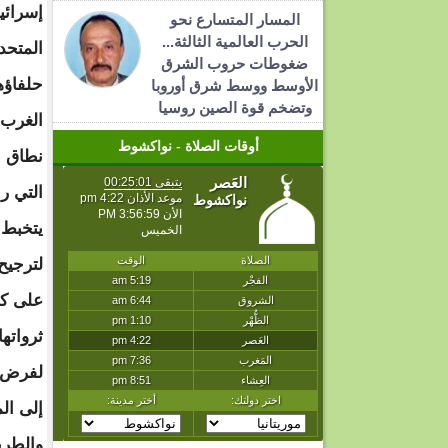
إسرائي
المسار المتسارع نحو
الحرب العالمية الثالثة...
المتحد
ضغوطات حروب الشرق
حلفاؤه
الأوسط ووسط شرق أوروبا
وتضخم قوة الصين روسيا
الغرب 
أوقات الصلاة - نواكشوط
نطاق ا
التي ر
يتخبط 
لترجيح
على كل
ثرواته
لفرض ح
إلى الم
والطري