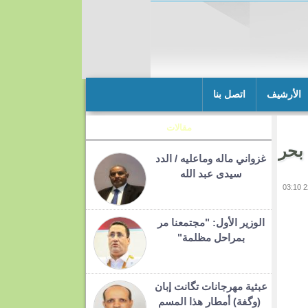
الأرشيف
اتصل بنا
مقالات
بحر
غزواني ماله وماعليه / الدد
سيدى عبد الله
الوزير الأول: "مجتمعنا مر
بمراحل مظلمة"
عبثية مهرجانات تگانت إبان
(وگفة) أمطار هذا المسم