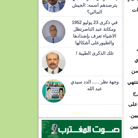
يترصدهم اسمه: الجيش
رات
المالي؟
في ذكرى 23 يوليو 1952
ومكانة عبد الناصرتظل
الاشياء تعرف بإضدادها
والطيورعلى أشكالها
تلك الذكرى الطيبة !
ي
من
نتهي
وجهة نظر ….. الدد سيدي
عبد الله
رج
على
بث مباشر
ين.
يين