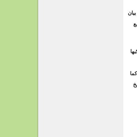
يان
ع
بها
ما
ثر من 6 صواريخ