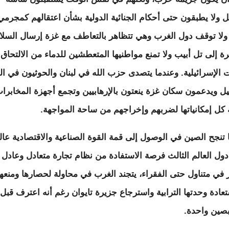
ل ولا يطبقون حتى أحكام الجنائية الدولية بشأن اعتقالهم كمجرمي
لا توقف دول الغرب وهي تتظاهر بالتعاطف مع غزة إرسال السلا
رة إلى تل أبيب ولا تمنع مواطنيها المتعطشين للدماء من الالتحاق
ت الإسرائيلية. وعندما يتصدى حزب الله في لبنان والحوثيون في ال
يل ويدعمون سكان غزة ينعتون بالإرهابيين وتجمع أجهزة المخابرا
ة كل إمكانياتها لضربهم وإخراجهم من ساحة المواجهة.
 تنجح الصين في الوصول إلى قمة القوة الصناعية والاقتصادية عالم
دول العالم الثالث فرصة الاستفادة من نظام تجارة متعادل وعادل
 في متناول حتى الفقراء، يتجند الغرب في محاولة لحصارها ومنعه
عادة وحدتها الترابية واسترجاع جزيرة تايوان رغم أنه اعترف قبل 
صين واحدة.