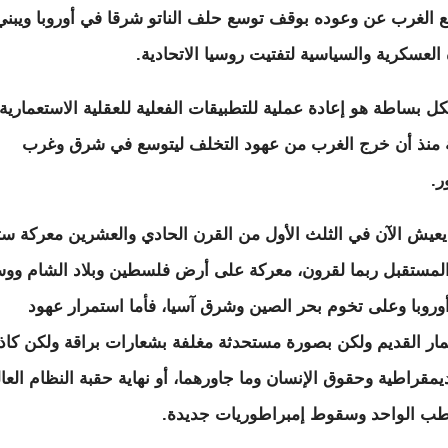
ع الغرب عن وعوده بوقف توسع حلف الناتو شرقا في أوروبا ويبني
 العسكرية والسياسية لتفتيت روسيا الاتحادية.
بكل بساطة هو إعادة عملية للتطبيقات الفعلية للعقلية الاستعمارية
ة منذ أن خرج الغرب من عهود التخلف ليتوسع في شرق وغرب
ر.
 يعيش الآن في الثلث الأول من القرن الحادي والعشرين معركة س
مستقبل ربما لقرون، معركة على أرض فلسطين وبلاد الشام وو
روبا وعلى تخوم بحر الصين وشرق آسيا، فأما استمرار عهود
مار القديم ولكن بصورة مستحدثة مغلفة بشعارات براقة ولكن كاذ
يمقراطية وحقوق الإنسان وما جاورهما، أو نهاية حقبة النظام العا
طب الواحد وسقوط إمبراطوريات جديدة.