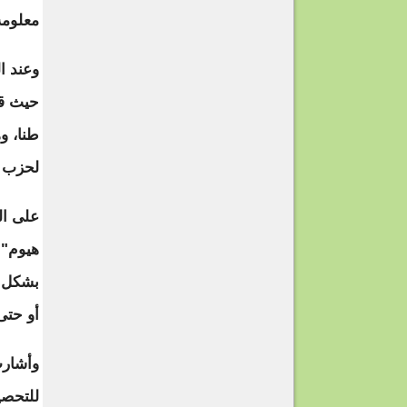
معلومة
وعند ا
طنا، و
لحزب ال
على ال
هيوم" 
بشكل ق
أو حتى
وأشارت
للتحصي