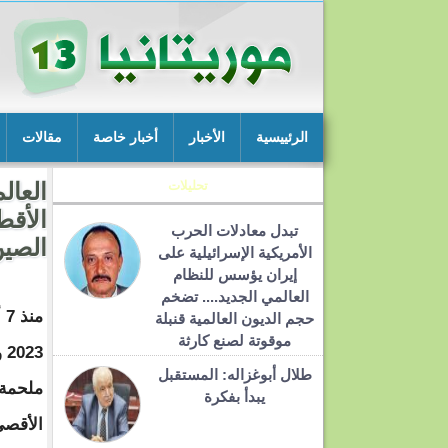
الرئييسية
الأخبار
أخبار خاصة
مقالات
تحليلات
العال
الأقط
تبدل معادلات الحرب
الصي
الأمريكية الإسرائيلية على
إيران يؤسس للنظام
العالمي الجديد.... تضخم
من
حجم الديون العالمية قنبلة
موقوتة لصنع كارثة
23
طلال أبوغزاله: المستقبل
ملحمة
يبدأ بفكرة
الأقصى