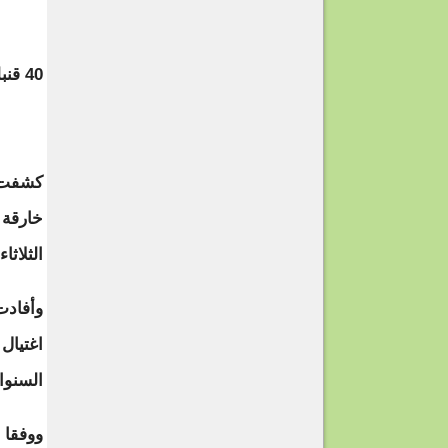
40 قنبلة خارقة
خارقة 
الثلاثاء 13 مايو
وأفادت
اغتيال
السنوار
ووفقا 