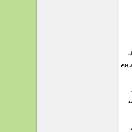
 تم إطلاق نحو 40 قنبلة
 يوم
د