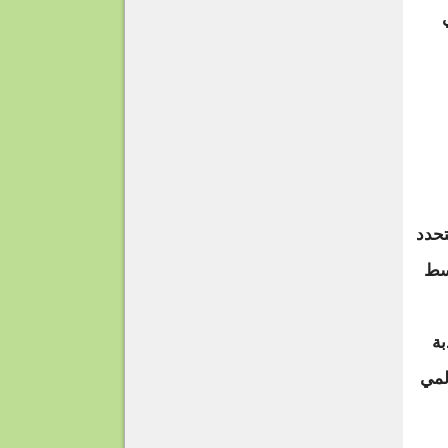
تحدد
سط
بة
لمي