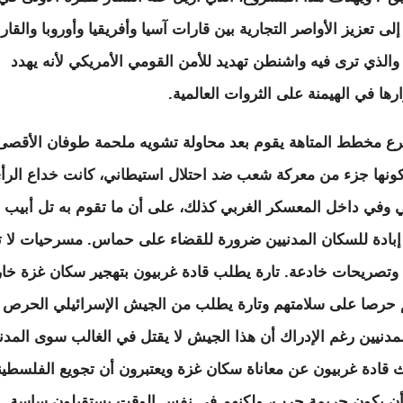
20، إلى تعزيز الأواصر التجارية بين قارات آسيا وأفريقيا وأوروبا والقا
، والذي ترى فيه واشنطن تهديد للأمن القومي الأمريكي لأنه يهدد
رها في الهيمنة على الثروات العالمية.
رع مخطط المتاهة يقوم بعد محاولة تشويه ملحمة طوفان الأقصى
ونها جزء من معركة شعب ضد احتلال استيطاني، كانت خداع الرأ
ي وفي داخل المعسكر الغربي كذلك، على أن ما تقوم به تل أبيب 
إبادة للسكان المدنيين ضرورة للقضاء على حماس. مسرحيات لا ت
تصريحات خادعة. تارة يطلب قادة غربيون بتهجير سكان غزة خا
حرصا على سلامتهم وتارة يطلب من الجيش الإسرائيلي الحرص 
لمدنيين رغم الإدراك أن هذا الجيش لا يقتل في الغالب سوى المدني
 قادة غربيون عن معاناة سكان غزة ويعتبرون أن تجويع الفلسطين
ن يكون جريمة حرب، ولكنهم في نفس الوقت يستقبلون ساسة