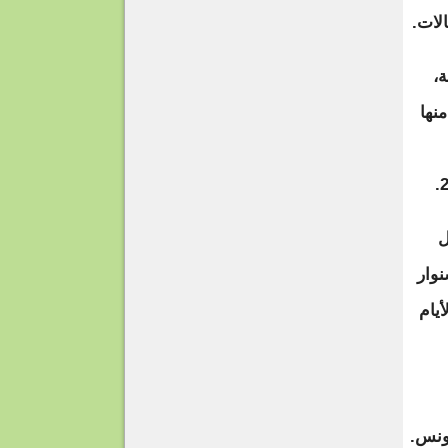
لات.
،
كل منها
ل
نوار
يام
ونس.