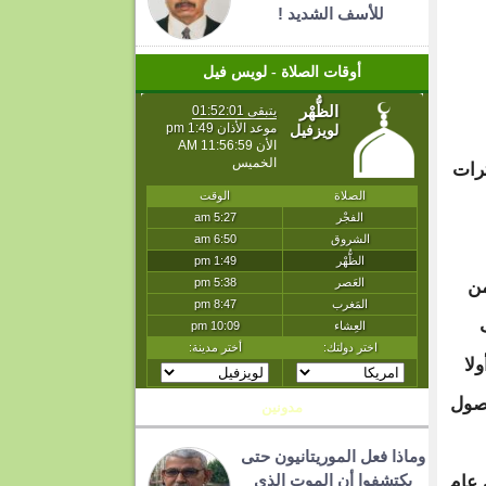
للأسف الشديد !
أوقات الصلاة - لويس فيل
رات
من
لا
وصول
مدونين
وماذا فعل الموريتانيون حتى
يكتشفوا أن الموت الذي
 عام