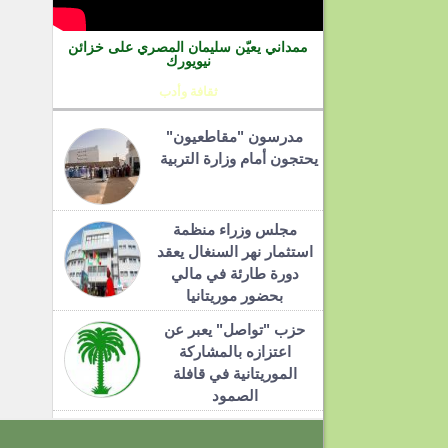
ممداني يعيّن سليمان المصري على خزائن
نيويورك
ثقافة وأدب
مدرسون "مقاطعيون"
يحتجون أمام وزارة التربية
مجلس وزراء منظمة
استثمار نهر السنغال يعقد
دورة طارئة في مالي
بحضور موريتانيا
حزب "تواصل" يعبر عن
اعتزازه بالمشاركة
الموريتانية في قافلة
الصمود