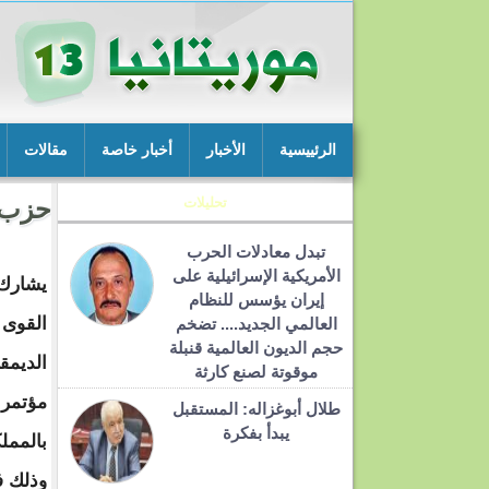
الرئييسية
الأخبار
أخبار خاصة
مقالات
تحليلات
حزب "
تبدل معادلات الحرب
الأمريكية الإسرائيلية على
يشارك
إيران يؤسس للنظام
القوى
العالمي الجديد.... تضخم
حجم الديون العالمية قنبلة
الديمق
موقوتة لصنع كارثة
مؤتمر 
طلال أبوغزاله: المستقبل
يبدأ بفكرة
بالمملك
وذلك ف