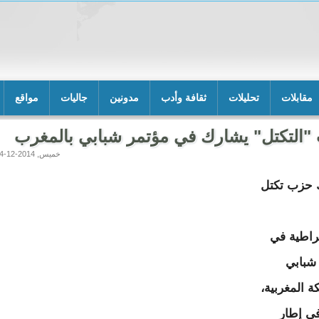
مقابلات
تحليلات
ثقافة وأدب
مدونين
جاليات
مواقع
التكتل" يشارك في مؤتمر شبابي بالمغرب
خميس, 2014-12-04 17:24
 حزب تكتل
راطية في
شبابي
ة المغربية،
ي إطار