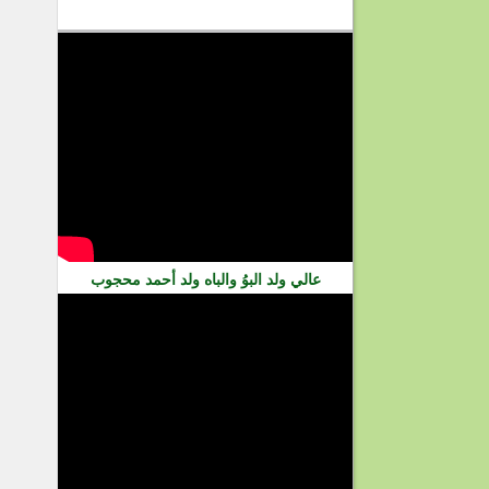
فيديو
عالي ولد البوُ والباه ولد أحمد محجوب