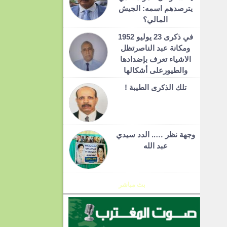
يترصدهم اسمه: الجيش
المالي؟
في ذكرى 23 يوليو 1952
ومكانة عبد الناصرتظل
الاشياء تعرف بإضدادها
والطيورعلى أشكالها
تلك الذكرى الطيبة !
وجهة نظر ….. الدد سيدي
عبد الله
بث مباشر