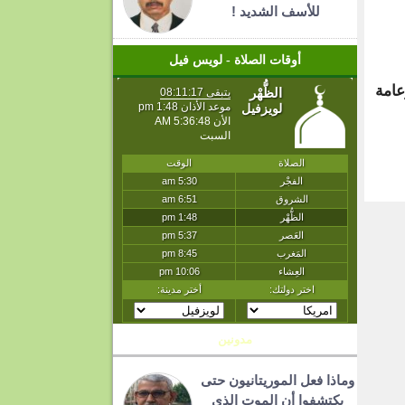
للأسف الشديد !
أوقات الصلاة - لويس فيل
عامة
T
مدونين
وماذا فعل الموريتانيون حتى
يكتشفوا أن الموت الذي