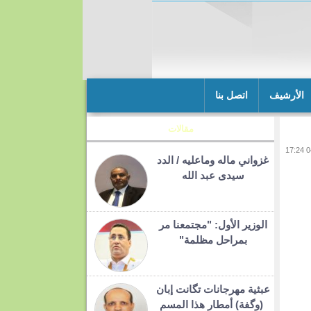
الأرشيف
اتصل بنا
مقالات
غزواني ماله وماعليه / الدد
سيدى عبد الله
الوزير الأول: "مجتمعنا مر
بمراحل مظلمة"
عبثية مهرجانات تگانت إبان
(وگفة) أمطار هذا المسم