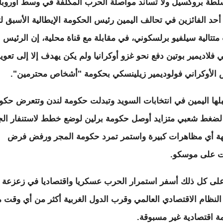
طة بروكسيل ولا تساند مواصلة الحرب المكلفة في وسط أوروبا،
حد الفائزين في تحالف اليمين رئيس الحكومة الإيطالية الأسبق لث
متتالية سيلفيو برلسكوني، في مقابلة مع قناة محلية، إن الرئيس
 فلاديمير بوتين دفع نحو غزو أوكرانيا ولم يكن يهدف إلا إلى تعو
 الأوكراني فولوديمير زيلينسكي بحكومة "أشخاص محترمين".
بلها اليمين في انتخابات السويد وتبدلت حكومة لندن وتتعرض حكو
ا لضغط شعبي متزايد أوصل حكومة برلين لوضع خطط لاستنفار ال
ة أي مظاهرات كبيرة واستمر تمرد حكومة المجر ورفض فرض
ت على موسكو.
على كل ذلك أسفر استمرار الحرب عسكريا واقتصاديا في زعزعة 
النظام الاقتصادي العالمي وقرب الدول الغربية أكثر من أي وقت
ة اقتصادية غير مسبوقة.