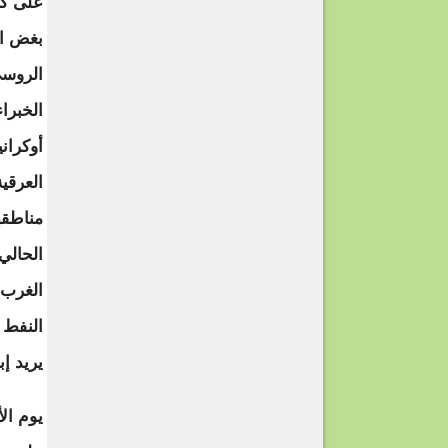
على كي
بغض ال
الروسي
الخبرا
أوكران
العرقي
مناطقه
الحالي
الغرب 
النفط 
يريد إ