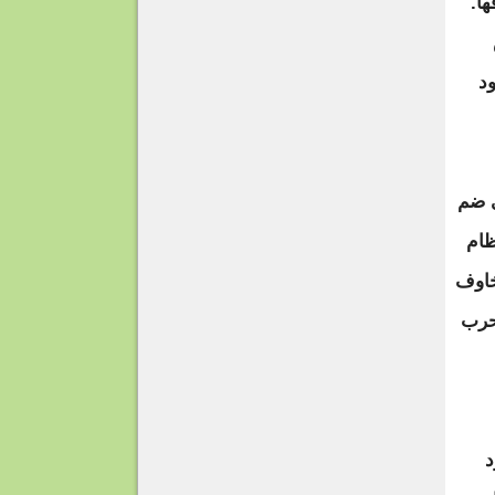
ا.
د
ى ضم
ظام
خاوف
حرب
د