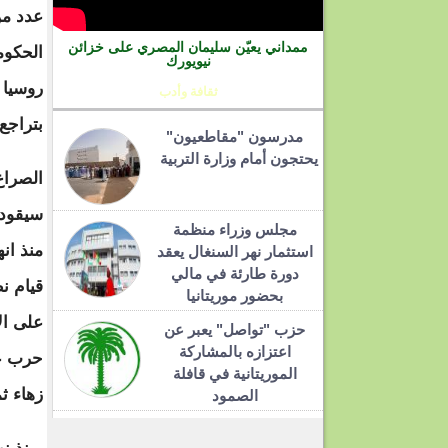
عدد من
ممداني يعيّن سليمان المصري على خزائن
الحكوم
نيويورك
روسيا 
ثقافة وأدب
بتراجع
مدرسون "مقاطعيون"
يحتجون أمام وزارة التربية
الصراع
سيقود 
مجلس وزراء منظمة
منذ ان
استثمار نهر السنغال يعقد
دورة طارئة في مالي
قيام ن
بحضور موريتانيا
على ال
حزب "تواصل" يعبر عن
اعتزازه بالمشاركة
حرب عا
الموريتانية في قافلة
زهاء ثم
الصمود