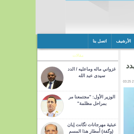
الأرشيف
اتصل بنا
مقالات
دد
غزواني ماله وماعليه / الدد
سيدى عبد الله
الوزير الأول: "مجتمعنا مر
بمراحل مظلمة"
عبثية مهرجانات تگانت إبان
(وگفة) أمطار هذا المسم