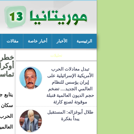
الرئييسية
الأخبار
أخبار خاصة
مقالات
تحليلات
خطر ا
أوكرا
تبدل معادلات الحرب
تماسك
الأمريكية الإسرائيلية على
إيران يؤسس للنظام
العالمي الجديد.... تضخم
يتابع ج
حجم الديون العالمية قنبلة
موقوتة لصنع كارثة
سكان ا
طلال أبوغزاله: المستقبل
الحرب
يبدأ بفكرة
العالمي