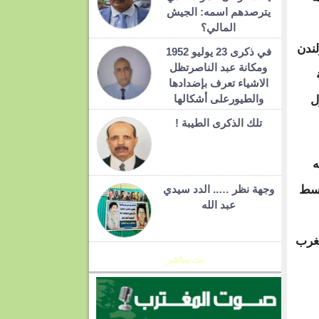
يترصدهم اسمه: الجيش
المالي؟
لندن
في ذكرى 23 يوليو 1952
ومكانة عبد الناصرتظل
مدينة
الاشياء تعرف بإضدادها
والطيورعلى أشكالها
دول
تلك الذكرى الطيبة !
ه
وسط
وجهة نظر ….. الدد سيدي
عبد الله
غرب
بث مباشر