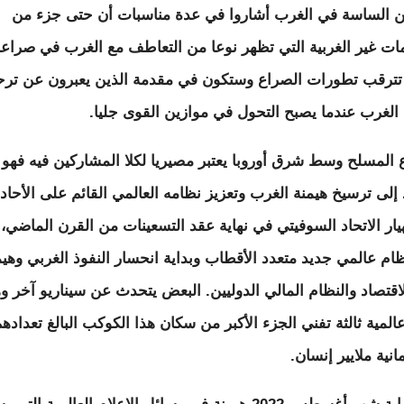
 الساسة في الغرب أشاروا في عدة مناسبات أن حتى جزء من
ات غير الغربية التي تظهر نوعا من التعاطف مع الغرب في صراعه
تترقب تطورات الصراع وستكون في مقدمة الذين يعبرون عن ترح
 الغرب عندما يصبح التحول في موازين القوى جليا.
 المسلح وسط شرق أوروبا يعتبر مصيريا لكلا المشاركين فيه فهو أ
إلى ترسيخ هيمنة الغرب وتعزيز نظامه العالمي القائم على الأحادي
هيار الاتحاد السوفيتي في نهاية عقد التسعينات من القرن الماضي، 
ظام عالمي جديد متعدد الأقطاب وبداية انحسار النفوذ الغربي وهيم
اقتصاد والنظام المالي الدوليين. البعض يتحدث عن سيناريو آخر و
لمية ثالثة تفني الجزء الأكبر من سكان هذا الكوكب البالغ تعداده
انية ملايير إنسان.