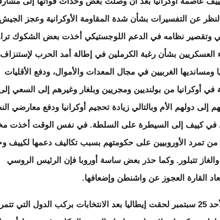
يف عاصمة أوكرانيا بعد أن وصلت بعض وحدات قواتها إلى مشارفه
نظر عن التفسيرات بشأن شدة المقاومة الأوكرانية وعجز الجيش
 وتقصير نظامه في الدعم اللوجستيكي أخذت بعض الشكوك تراو
ء العسكريين بشأن رغبة الكرملين في إطالة أمد الحرب لإستنزاف
يا ومسانديها الغربيين في مجال المعدات والأموال، ودفع الأقليات
ة في أوكرانيا من بولنديين ومجريين وبلغار وغيرهم إلى السعي إل
م إلى دولهم الأم وبالتالي زيادة تحجيم أوكرانيا ودفع معارضي الن
 في كييف إلى السيطرة على السلطة. في نفس الوقت أخذت م
من تمرد الأوروبيين على حكومتهم بسبب تكاليف دعمها لكييف و
والغاز تتبلور. وكما حذر بعض ساسة أوروبا فإن الرئيس الروسي
بعاد القارة العجوز عن واشنطن وإضعافها.
يوم الأحد 25 سبتمبر لحقت إيطاليا بعد الانتخابات بركب الدول التي تتمر