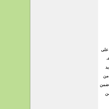
 على
،
د
من
 ضمن
من