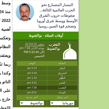
وسط ش
المسار المتسارع نحو
الحرب العالمية الثالثة...
ضغوطات حروب الشرق
22
الأوسط ووسط شرق أوروبا
وتضخم قوة الصين روسيا
أهمية 
أوقات الصلاة - نواكشوط
وتعكسه
النظام
ويعتقد
ربما ت
وكندا 
الناتو 
على ال
خارج ه
اللفظي