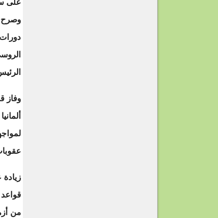
على سل
وصرح أ
دورات 
الروسي
الرئيس
وفاز ق
ألماني
لمواجه
عقوبا
زيادة 
قواعد 
من أزم