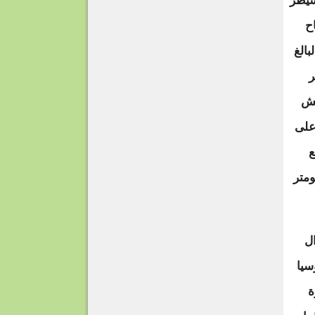
ي يسيطر
ح
الغ
80 كيلومتر
يش
على
ع
كثر من 160 الف كيلومتر
ناك سؤال
سيا
ة