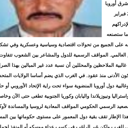
رق أوروبا
منذ 24 فبراير
20 لإدراكهم
ما ستصنعه
 على الجميع من تحولات اقتصادية وسياسية وعسكرية وفي تشك
 العالمي. المواقف الرسمية للدول والمشاعر بين الشعوب تتفاوت
 غالبية الملاحظين والمحللين أن نسبة عدد غير المبالين بهذا الصرا
كون الأدنى منذ عقود. في الغرب الذي يضم أساسا الولايات المتحد
وغالبية دول أوروبا المنضوية سواء تحت راية الإتحاد الأوروبي أو ح
واستراليا ونيوزيلاندا واليابان وكوريا الجنوبية تطغى حتى الآن وخاص
صعيد الرسمي الحكومي المواقف المعادية لروسيا والمساندة لأوكرا
ذا الإطار تقف بقية دول المعمور على مستوى حكوماتها بين المس
 للغرب ولكن غير الراغب في كسب عداء موسكو أو المنفذ لحمل