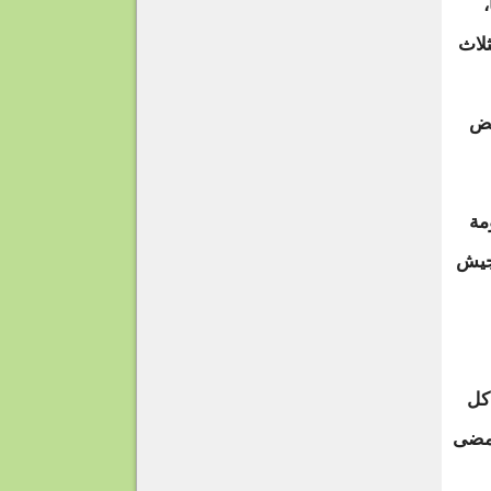
لاث
يض
مة
جيش
كل
 مضى