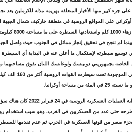
منذ نهاية شهر أغسطس 2022 هيمنة في وسائل الإعلام العالمية الت
على جزء كبير منها الأخبار المتعلقة بهزيمة مذلة للكرملين بعد نجا
وكراني على المواقع الروسية في منطقة خاركيف شمال الجبهة الب
طولها زهاء 1000 كلم واستعادتها السيطرة على ما مساحته 00
بينما لم تنجح في تحقيق إنجاز مماثل في الجنوب حيث واصل الج
 توسيع سيطرته لإستكمال ما أعلن عنه في البداية أي السيطرة 
 الخاصة بجمهوريتي دونيتسك ولوغانسك اللتان تفوق مساحتهما م
الأراضي الموجودة تحت سيطرت القوات الروسية أ
2 في المئة من مساحة أوكرانيا.
منذ بداية العمليات العسكرية الروسية في 24 فبراير 2022 كان ه
رحه حتى عدد من العسكريين في الغرب، وهو سبب استخدام رو
زء صغير من قوتها العسكرية في الحرب ثم عدم تقدمها للسيطر