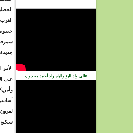
فيديو
الحصار
الغرب 
جديدة 
الأمر 
عالي ولد البوُ والباه ولد أحمد محجوب
على ال
وأمريك
أساسي 
لقرون 
ستكون 