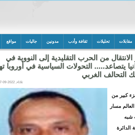
مقابلات
تحليلات
ثقافة وأدب
مدونين
جاليات
مواقع
لانتقال من الحرب التقليدية إلى النووية في
نيا يتصاعد..... التحولات السياسية في أوروبا ته
 التحالف الغربي
ثلاثاء, 2022-09-27 03:25
زء كبير من
لعالم مسار
 شبه
ة الدائرة