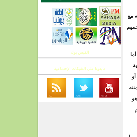
 مع
يبهم
الفيس بوك
ما
ة
تابعونا على الشبكات الإجتماعية
أو
نته
هو
م