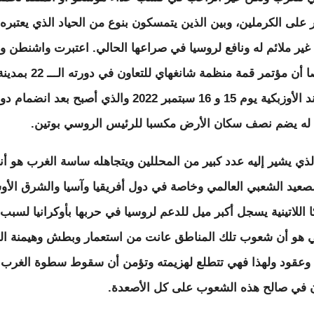
 على الكرملين، وبين الذين يتمسكون بنوع من الحياد الذي يعتبره
غير ملائم له ونافع لروسيا في صراعها الحالي. اعتبرت واشنطن و
خصوصا أن مؤتمر قمة منظمة شانغهاي للتعاون في دورته الـــ 22 ب
سمرقند الأوزبكية يوم 15 و 16 سبتمبر 2022 والذي أصبح بعد انضمام 
له يضم نصف سكان الأرض مكسبا للرئيس الروسي بوتين.
الذي يشير إليه عدد كبير من المحللين ويتجاهله ساسة الغرب هو أن
صعيد الشعبي العالمي وخاصة في دول أفريقيا وآسيا والشرق الأ
ا اللاتينية يسجل أكبر ميل للدعم لروسيا في حربها بأوكرانيا لسبب
هو أن شعوب تلك المناطق عانت من استعمار وبطش وهيمنة ال
وعقود ولهذا فهي تتطلع لهزيمته وتؤمن أن سقوط سطوة الغرب
في صالح هذه الشعوب على كل الأصعدة.