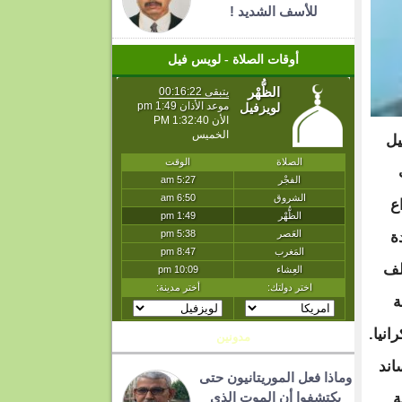
للأسف الشديد !
أوقات الصلاة - لويس فيل
يل
ع
ة
لف
ة
نيا.
مدونين
اند
وماذا فعل الموريتانيون حتى
يكتشفوا أن الموت الذي
ة