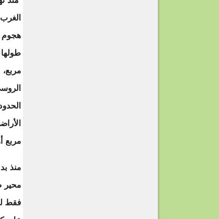
الغرب 
هجوم أ
مربع، 
الروسي
الحدود
مربع أو ما نسبته 5
محير ط
فقط لج