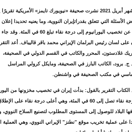
خلال شهر أبريل 2021 نشرت صحيفة «نيويورك تايمز» الأمريكية تقريرً
الأسئلة التي تتعلق بقدراتإيران النووية، وما يعنيه تحديدا إعلان 
مؤخرا عن تخصيب اليورانيوم إلى درجة نقاء تبلغ 60 في المئة. وقد جاء
ن على لسان رئيس البرلمان الإيراني محمد باقر قاليباف. أعد التقر
يك غلادستون، المحرر والكاتب في القسم الدولي في الصحيفة،
. ج. برود، الكاتب البارز في الصحيفة، ومايكل كرولي المراسل
ماسي في مكتب الصحيفة في واشنطن.
الكتاب التقرير بالقول: بدأت إيران في تخصيب مخزونها من اليورا
إلى درجة نقاء تصل إلى 60 في المئة، وهي أعلى درجة نقاء على الإطلا
ها البلاد للوصول إلى المستوى المطلوب لتصنيع السلاح النووي، و
ا على عملية تخريب موقع "نطنز" الإيراني النووي، وهي العملية ا