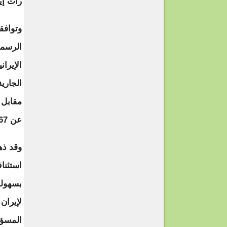
رأت إير
وتوافقت
الإيرا
مقابل 
عن 3.67 في المئة وفقا للاتفاق النووي).
وقد ذه
استئنا
لإيران
المسؤو