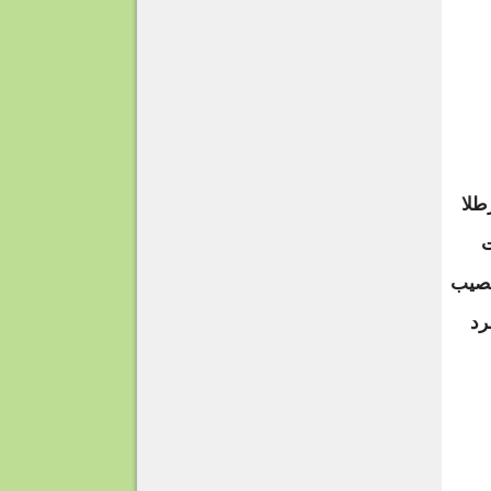
ان بالاحتفاظ بما يصل إلى 300 كيلوغرام أو 660 رطلا
مات
خصيب
طرد