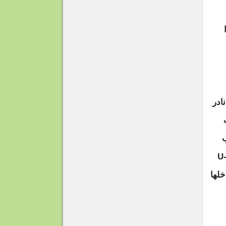
ادر
ب
 بكثير. والهدف من تخصيب اليورانيوم هو رفع النسبة المئوية لنقاء U-
خلها