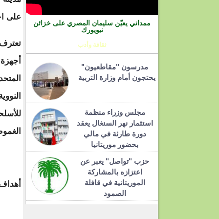
على اح
ممداني يعيّن سليمان المصري على خزائن
نيويورك
تعترف 
ثقافة وأدب
مدرسون "مقاطعيون"
يحتجون أمام وزارة التربية
المتحد
النووية
مجلس وزراء منظمة
للأسلحة
استثمار نهر السنغال يعقد
الغموض
دورة طارئة في مالي
بحضور موريتانيا
حزب "تواصل" يعبر عن
اعتزازه بالمشاركة
الموريتانية في قافلة
أهداف 
الصمود