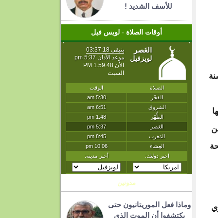
للأسف الشديد !
أوقات الصلاة - لويس فيل
نة
ا
ن
حة
مدونين
وماذا فعل الموريتانيون حتى
ي
يكتشفوا أن الموت الذي