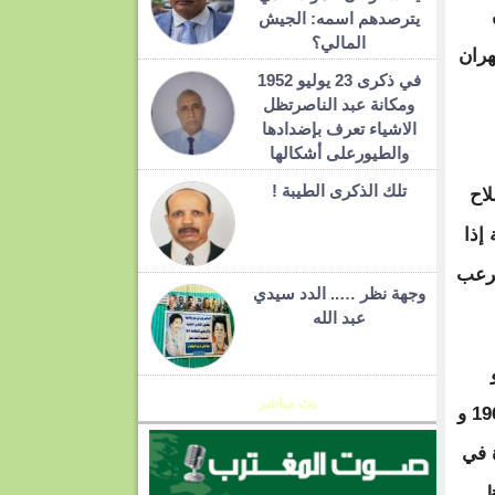
يترصدهم اسمه: الجيش
المالي؟
هران
في ذكرى 23 يوليو 1952
ومكانة عبد الناصرتظل
الاشياء تعرف بإضدادها
والطيورعلى أشكالها
تلك الذكرى الطيبة !
لاح
إذا
لرعب
وجهة نظر ….. الدد سيدي
عبد الله
بث مباشر
معاهدة عدم انتشار الأسلحة النووية التي تم التفاوض عليها بين عامي 1965 و
ة في
ظ