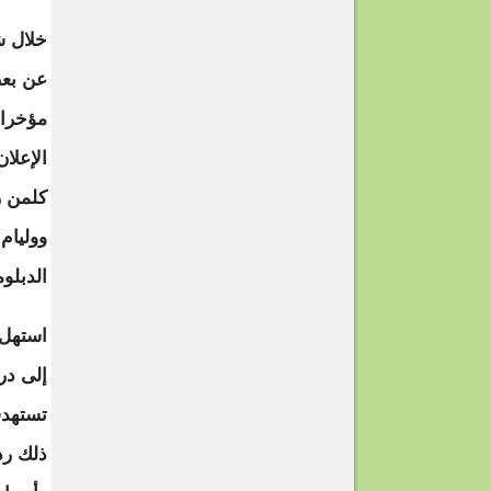
عن بعض 
الإعلا
كلمن ر
ووليام
الدبلو
استهل 
تستهدف
ذلك رد