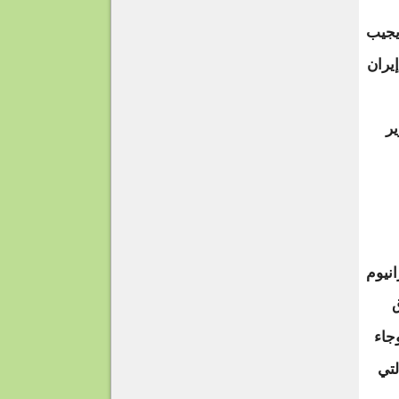
ا يجيب
إيران
ير
نيوم
ق
جاء
لتي