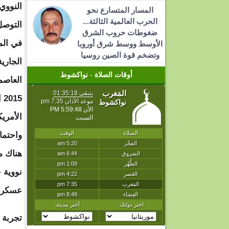
النوو
المسار المتسارع نحو
الحرب العالمية الثالثة...
التوصل
ضغوطات حروب الشرق
في ال
الأوسط ووسط شرق أوروبا
وتضخم قوة الصين روسيا
الجاري
أوقات الصلاة - نواكشوط
العاصم
الأمري
واحتما
هناك م
نووية 
عسكرية
تجربة 