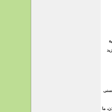
وية
يد
لمئة، حتى يتسنى
ن، ما