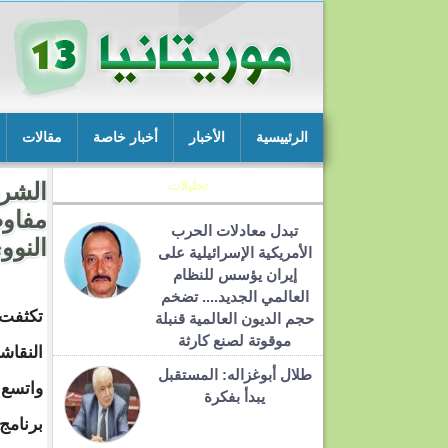
الرئييسية
الأخبار
أخبار خاصة
مقالات
تحليلات
الشر
مفاوض
تبدل معادلات الحرب
النوو
الأمريكية الإسرائيلية على
إيران يؤسس للنظام
العالمي الجديد.... تضخم
تكثفت 
حجم الديون العالمية قنبلة
موقوتة لصنع كارثة
النقاشا
طلال أبوغزاله: المستقبل
واتسع 
يبدأ بفكرة
برنامج 