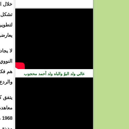
خلال ا
فيديو
تشكل م
لتطوير
يعارضو
لا يجاد
النووي
هم فكر
عالي ولد البوُ والباه ولد أحمد محجوب
والردع 
يتفق ك
8
مدينة 