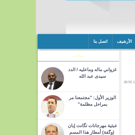
الأرشيف
اتصل بنا
مقالات
غزواني ماله وماعليه / الدد
سيدى عبد الله
الوزير الأول: "مجتمعنا مر
بمراحل مظلمة"
عبثية مهرجانات تگانت إبان
(وگفة) أمطار هذا المسم