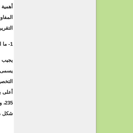
أهمية 
المفاو
التقري
1- ما الهدف من تخصيب اليورانيوم؟
يجيب ا
التخصي
235
شكل من