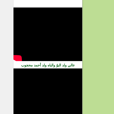
فيديو
عالي ولد البوُ والباه ولد أحمد محجوب