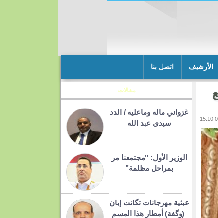
الأرشيف
اتصل بنا
ع
مقالات
غزواني ماله وماعليه / الدد
سيدى عبد الله
الوزير الأول: "مجتمعنا مر
بمراحل مظلمة"
عبثية مهرجانات تگانت إبان
(وگفة) أمطار هذا المسم