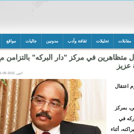
مقابلات
تحليلات
ثقافة وأدب
مدونين
جاليات
مواقع
ل متظاهرين في مركز "دار البركه" بالتزامن م
 عزيز
اثنين, 2015-06-01 15:10
م اعتقال
، بمركز
بركه في
راكنه، أثناء