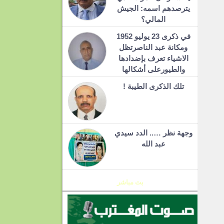
يترصدهم اسمه: الجيش
المالي؟
في ذكرى 23 يوليو 1952
ومكانة عبد الناصرتظل
الاشياء تعرف بإضدادها
والطيورعلى أشكالها
تلك الذكرى الطيبة !
وجهة نظر ….. الدد سيدي
عبد الله
بث مباشر