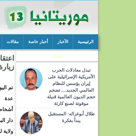
الرئييسية
الأخبار
أخبار خاصة
مقالات
تحليلات
اعتقا
زيارة
تبدل معادلات الحرب
الأمريكية الإسرائيلية على
إيران يؤسس للنظام
تم اليو
العالمي الجديد.... تضخم
حجم الديون العالمية قنبلة
عدة
موقوتة لصنع كارثة
أشخاص
طلال أبوغزاله: المستقبل
دار ال
يبدأ بفكرة
ولاية لب