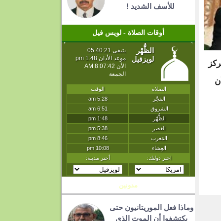
للأسف الشديد !
أوقات الصلاة - لويس فيل
ركز
ن
T
مدونين
وماذا فعل الموريتانيون حتى
يكتشفوا أن الموت الذي