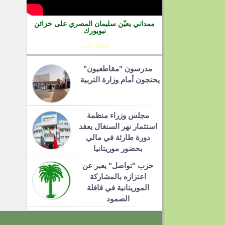
ممداني يعيّن سليمان المصري على خزائن
نيويورك
ثقافة وأدب
مدرسون "مقاطعيون"
يحتجون أمام وزارة التربية
مجلس وزراء منظمة
استثمار نهر السنغال يعقد
دورة طارئة في مالي
بحضور موريتانيا
حزب "تواصل" يعبر عن
اعتزازه بالمشاركة
الموريتانية في قافلة
الصمود