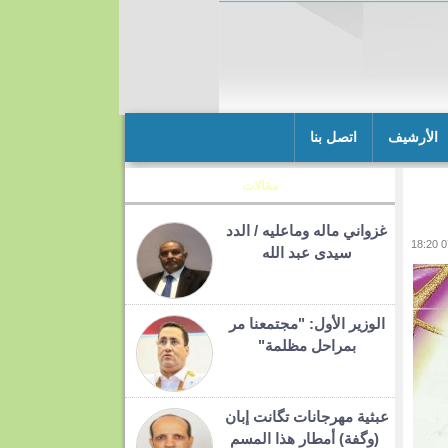
الأرشيف
اتصل بنا
مقالات
غزواني ماله وماعليه / الدد
سيدى عبد الله
الوزير الأول: "مجتمعنا مر
بمراحل مظلمة"
عبثية مهرجانات تگانت إبان
(وگفة) أمطار هذا المسم