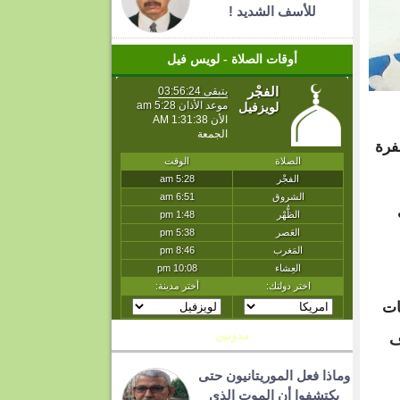
للأسف الشديد !
أوقات الصلاة - لويس فيل
فرة
ات
مدونين
ف
وماذا فعل الموريتانيون حتى
يكتشفوا أن الموت الذي