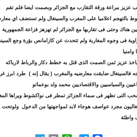
ب عزيز ببراعة ورقة التقارب مع الجزائر وبصمت ايضا فلم تقم
ط بالتهجم اعلاميا على المغرب والسينغال ولم تستضف اي معا
ين هناك وحتى فى تقاربها مع الجزائر لم تهزهز فزاعة الجمهورية
وية فى وجوه المغاربة ولم تتحدث عن كازامانص بؤرة وجع السينغ
وامنيا
ياخذ عزيز ثمن الصمت الذى قتل به خطط دكار والرباط لارباكه
ه فالسينغال ضايقت معارضيه والمغرب ( يقال إنه ) طرد ابرز غرم
اعيين والسياسيين والاقتصاديين محمد ولد بوعماتو
حب التى تظهر فى سماء الجزائر تمطر فى نواكشوط ويراها المغا
غاليون مجرد عواصف هوجاء لابد لمواجهتها من الدخول ولوتحت
واطئة