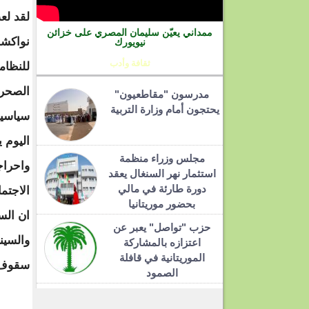
لقد لع
ممداني يعيّن سليمان المصري على خزائن
نواكشو
نيويورك
ثقافة وأدب
للنظام
الصحرا
مدرسون "مقاطعيون"
يحتجون أمام وزارة التربية
سياسيا 
اليوم 
مجلس وزراء منظمة
واحراج
استثمار نهر السنغال يعقد
دورة طارئة في مالي
الاجتم
بحضور موريتانيا
ان الس
حزب "تواصل" يعبر عن
والسين
اعتزازه بالمشاركة
الموريتانية في قافلة
سقوف 
الصمود