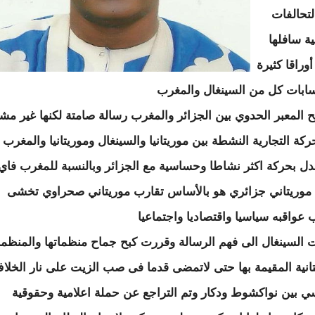
لتحالفات
ية سافلها
وراقا كثيرة
بات كل من السينغال والمغرب
ح المعبر الحدوي بين الجزائر والمغرب رسالة صامتة لكنها غير مش
ركة التجارية النشطة بين موريتانيا والسينغال وموريتانيا والمغرب
ل بحركة اكثر نشاطا وحساسية مع الجزائر وبالنسبة للمغرب فاي
موريتاني جزائري هو بالأساس تقارب موريتاني صحراوي تخشى
 عواقبه سياسيا واقتصاديا واجتماعيا
السينغال الى فهم الرسالة وقررت كبح جماح منظماتها والمنظم
تانية المقيمة بها حتى لاتمضى قدما فى صب الزيت على نار الخلا
ي بين نواكشوط ودكار وتم التراجع عن حملة اعلامية وحقوقية