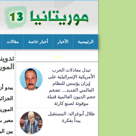
الرئييسية
الأخبار
أخبار خاصة
مقالات
تحليلات
تدوين
المور
تبدل معادلات الحرب
الأمريكية الإسرائيلية على
إيران يؤسس للنظام
يبدو أن
العالمي الجديد.... تضخم
حجم الديون العالمية قنبلة
الجزائ
موقوتة لصنع كارثة
الموري
طلال أبوغزاله: المستقبل
معبر ب
يبدأ بفكرة
بين ال