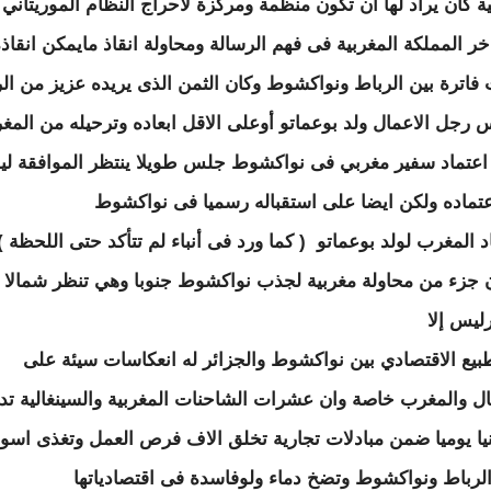
ية كان يراد لها ان تكون منظمة ومركزة لاحراج النظام الموريتاني
اخر المملكة المغربية فى فهم الرسالة ومحاولة انقاذ مايمكن انقاذ
 فاترة بين الرباط ونواكشوط وكان الثمن الذى يريده عزيز من ال
 رجل الاعمال ولد بوعماتو أوعلى الاقل ابعاده وترحيله من المغ
اعتماد سفير مغربي فى نواكشوط جلس طويلا ينتظر الموافقة ل
تماده ولكن ايضا على استقباله رسميا فى نواكشوط
د المغرب لولد بوعماتو ( كما ورد فى أنباء لم تتأكد حتى اللحظة )
جزء من محاولة مغربية لجذب نواكشوط جنوبا وهي تنظر شمالا 
رليس إلا
طبيع الاقتصادي بين نواكشوط والجزائر له انعكاسات سيئة على
ال والمغرب خاصة وان عشرات الشاحنات المغربية والسينغالية ت
نيا يوميا ضمن مبادلات تجارية تخلق الاف فرص العمل وتغذى اسو
الرباط ونواكشوط وتضخ دماء ولوفاسدة فى اقتصادياتها