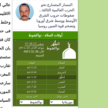
المسار المتسارع نحو
عالي ا
الحرب العالمية الثالثة...
الاقليم
ضغوطات حروب الشرق
الأوسط ووسط شرق أوروبا
وخلط أ
وتضخم قوة الصين روسيا
فى حسا
أوقات الصلاة - نواكشوط
كان فت
بان الح
ستستبد
تقارب 
المغرب
سارعت 
الموري
السياس