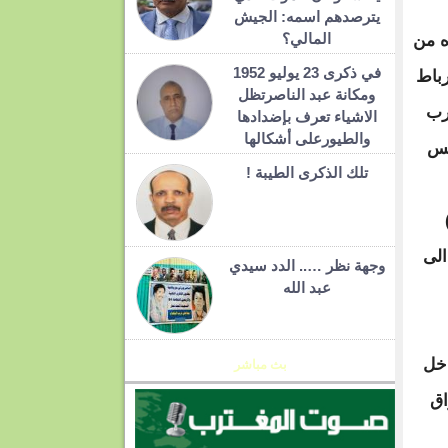
يترصدهم اسمه: الجيش
المالي؟
ه من
في ذكرى 23 يوليو 1952
رباط
ومكانة عبد الناصرتظل
رب
الاشياء تعرف بإضدادها
والطيورعلى أشكالها
يس
تلك الذكرى الطيبة !
الى
وجهة نظر ….. الدد سيدي
عبد الله
دخل
بث مباشر
اق