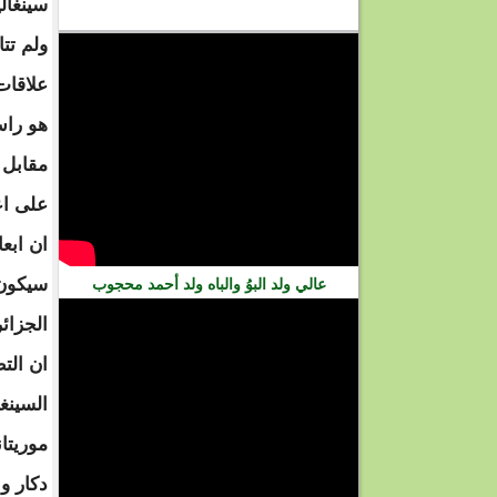
سينغال
فيديو
ولم تت
علاقات
هو راس
مقابل 
على اع
ان ابعا
سيكون 
عالي ولد البوُ والباه ولد أحمد محجوب
الجزائ
ان الت
السينغ
موريتا
دكار و