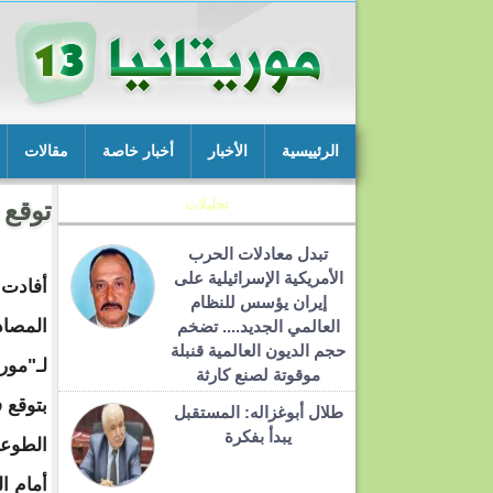
الرئييسية
الأخبار
أخبار خاصة
مقالات
تحليلات
توقع 
تبدل معادلات الحرب
الأمريكية الإسرائيلية على
أفادت
إيران يؤسس للنظام
المصاد
العالمي الجديد.... تضخم
حجم الديون العالمية قنبلة
موقوتة لصنع كارثة
بتوقع ف
طلال أبوغزاله: المستقبل
يبدأ بفكرة
الطوعي
أمام ال