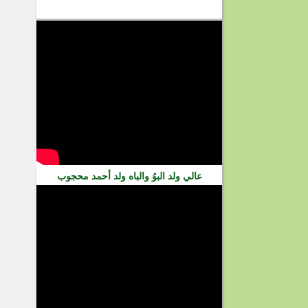
فيديو
عالي ولد البوُ والباه ولد أحمد محجوب