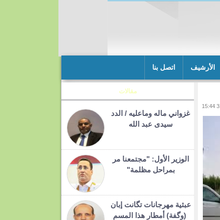
الأرشيف
اتصل بنا
مقالات
غزواني ماله وماعليه / الدد
سيدى عبد الله
الوزير الأول: "مجتمعنا مر
بمراحل مظلمة"
عبثية مهرجانات تگانت إبان
(وگفة) أمطار هذا المسم