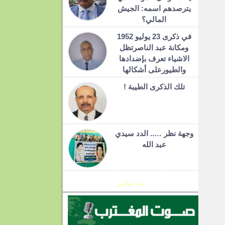
يترصدهم اسمه: الجيش
المالي؟
في ذكرى 23 يوليو 1952
ومكانة عبد الناصرتظل
الاشياء تعرف بإضدادها
والطيورعلى أشكالها
تلك الذكرى الطيبة !
وجهة نظر ….. الدد سيدي
عبد الله
بث مباشر