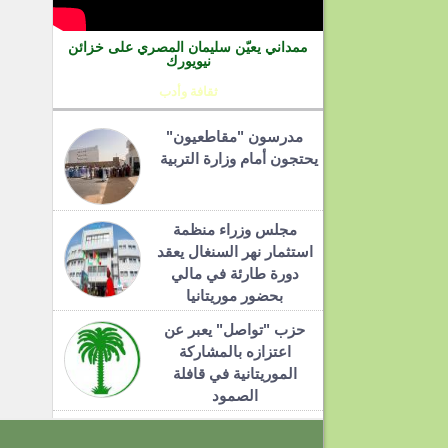
ممداني يعيّن سليمان المصري على خزائن
نيويورك
ثقافة وأدب
مدرسون "مقاطعيون"
يحتجون أمام وزارة التربية
مجلس وزراء منظمة
استثمار نهر السنغال يعقد
دورة طارئة في مالي
بحضور موريتانيا
حزب "تواصل" يعبر عن
اعتزازه بالمشاركة
الموريتانية في قافلة
الصمود