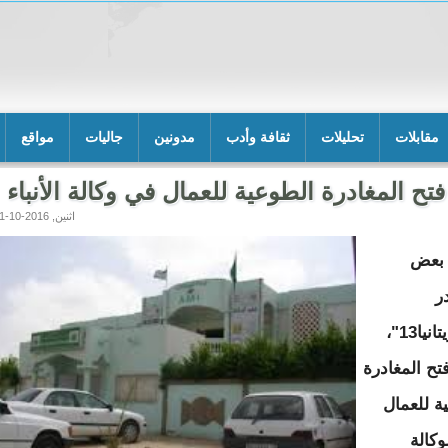
مقابلات
تحليلات
ثقافة وأدب
مدونين
جاليات
مواقع
فتح المغادرة الطوعية للعمال في وكالة الأنباء
اثنين, 2016-10-31 15:44
 بعض
ر
لـ"موريتانيا13"،
تح المغادرة
ة للعمال
وكالة