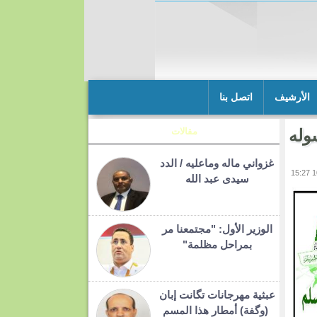
الأرشيف
اتصل بنا
وله
مقالات
غزواني ماله وماعليه / الدد
سيدى عبد الله
الوزير الأول: "مجتمعنا مر
بمراحل مظلمة"
عبثية مهرجانات تگانت إبان
(وگفة) أمطار هذا المسم