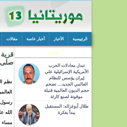
الرئييسية
الأخبار
أخبار خاصة
مقالات
تحليلات
قرية 
صلى ا
تبدل معادلات الحرب
الأمريكية الإسرائيلية على
إيران يؤسس للنظام
نظم ال
العالمي الجديد.... تضخم
حجم الديون العالمية قنبلة
العالم
موقوتة لصنع كارثة
رسول 
طلال أبوغزاله: المستقبل
الله ع
يبدأ بفكرة