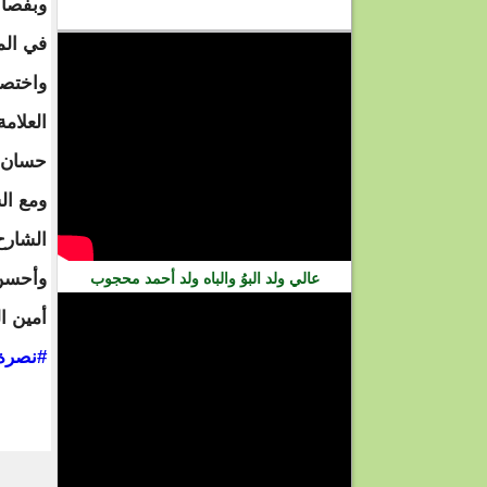
وبفصاح
فيديو
في الم
واختصر
العلام
حسان و
ومع ال
الشارح
وأحسن 
عالي ولد البوُ والباه ولد أحمد محجوب
أمين ا
‫#‏نصرة_‬