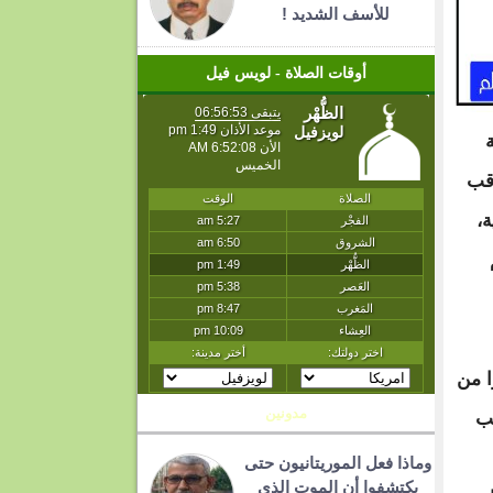
للأسف الشديد !
أوقات الصلاة - لويس فيل
اقب
،
ا من
مدونين
بب
وماذا فعل الموريتانيون حتى
يكتشفوا أن الموت الذي