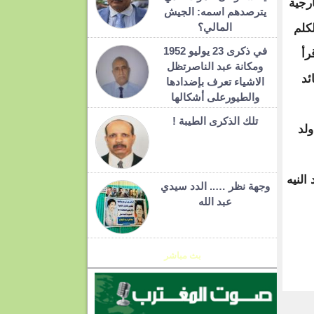
رجية
يترصدهم اسمه: الجيش
المالي؟
كلم
في ذكرى 23 يوليو 1952
رأ
ومكانة عبد الناصرتظل
ئد
الاشياء تعرف بإضدادها
والطيورعلى أشكالها
تلك الذكرى الطيبة !
ولد
النيه
وجهة نظر ….. الدد سيدي
عبد الله
بث مباشر
T