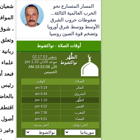
المسار المتسارع نحو
الحرب العالمية الثالثة...
ضغوطات حروب الشرق
الأوسط ووسط شرق أوروبا
، شوق
وتضخم قوة الصين روسيا
وتعلق 
أوقات الصلاة - نواكشوط
ربانية
علماء 
فبعد أ
رئيس ا
بالحاض
اقتطف 
أصول ا
وغير ذ