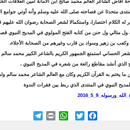
ة أفاض الشاعر العالم محمد صالح ابن الأمانة أمين العلاقات الخا
نتدى متحدثا عن فصاحته صلى الله عليه وسلم وأنه أوتي جوامع ال
 له الكلام اختصارا، واستكمالا لشعر الصحابة رضوان الله عليهم ق
ة ول متالي ول حنن من كتابه الفتح المولوي في المديح النبوي قصا
كعب بن زهير وسواد بن قارب وغيرهم من الصحابة الأجلاء،
شعر الحساني استمتع الجمهور الكريم بالشاعر الكبير محمد سالم 
 الذي أنشد مقاطع رائعة من شعره في المديح النبوي ،
ما يختم به القرآن الكريم وكان مع العالم الشاعر محمد سالم ولد 
لمديح النبوي في المنتدى الذي ربط بين فقرات الندوة
الله_ورسوله_9_5_2016
elegram
WhatsApp
Print
Facebook
Twitter