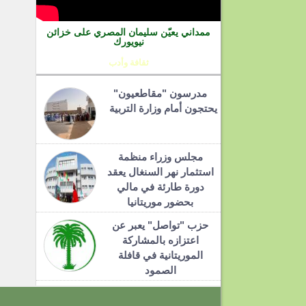
ممداني يعيّن سليمان المصري على خزائن
نيويورك
ثقافة وأدب
مدرسون "مقاطعيون"
يحتجون أمام وزارة التربية
مجلس وزراء منظمة
استثمار نهر السنغال يعقد
دورة طارئة في مالي
بحضور موريتانيا
حزب "تواصل" يعبر عن
اعتزازه بالمشاركة
الموريتانية في قافلة
الصمود