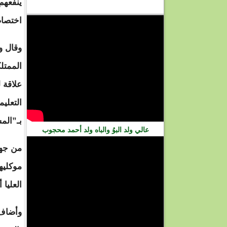
ينفعهم
فيديو
اختصاص
وقال و
الممتل
علاقة 
التعلي
بـ”الم
عالي ولد البوُ والباه ولد أحمد محجوب
من جهت
موكليه
العليا
وأضاف 