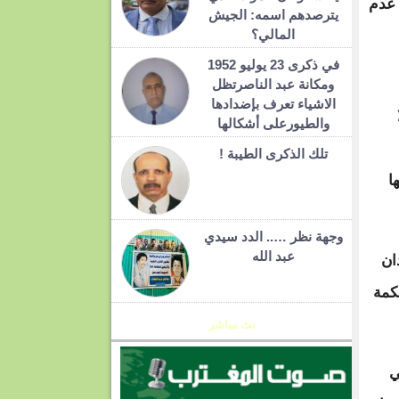
 عدم
يترصدهم اسمه: الجيش
المالي؟
في ذكرى 23 يوليو 1952
ومكانة عبد الناصرتظل
الاشياء تعرف بإضدادها
والطيورعلى أشكالها
تلك الذكرى الطيبة !
ا
وجهة نظر ….. الدد سيدي
عبد الله
ان
كمة
بث مباشر
ي