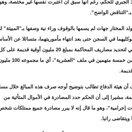
يذ الجبري للحكم، رغم أنها سبق أن اعتبرت نفسها غير مختصة، وهو 
ـ”التناقض الواضح”.
لد المختار جهات لم يسمها بالوقوف وراء نية وصفها بـ"المبيتة” للإ
كليهما في السجن حتى بعد انتهاء مأموريتهما، متسائلا عن الأسا
القانوني لتحديد مصاريف المحاكمة بمبلغ 20 مليون أوقية قديمة على ك
واحد من خمسة متهمين في ملف “العشرية”، أي ما مجموعه 00
قديمة.
أن هيئة الدفاع تطالب بتوضيح أوجه صرف هذه المبالغ خلال مسا
مة، مشيرا إلى أن الحكم حدد المصادرة في الأموال المتأتية من
ت إجرامية”، وهو ما قال إنه لا يبرر مصادرة جميع ممتلكات شخص
ويتقاضى راتبا.