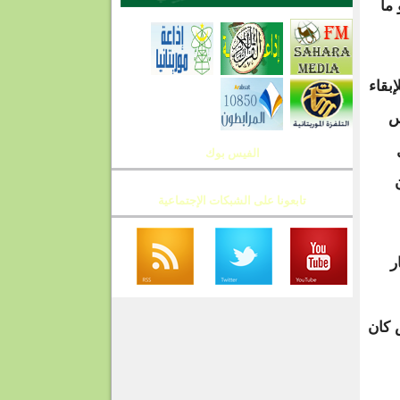
ما
بقاء
س
ل
الفيس بوك
1 مليون
تابعونا على الشبكات الإجتماعية
ر
 كان