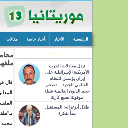
الرئييسية
الأخبار
أخبار خاصة
مقالات
تحليلات
محامو
ملفهم
تبدل معادلات الحرب
الأمريكية الإسرائيلية على
إيران يؤسس للنظام
قال فر
العالمي الجديد.... تضخم
حجم الديون العالمية قنبلة
المدان
موقوتة لصنع كارثة
الملف
طلال أبوغزاله: المستقبل
بـ"ملف
يبدأ بفكرة
محمد و