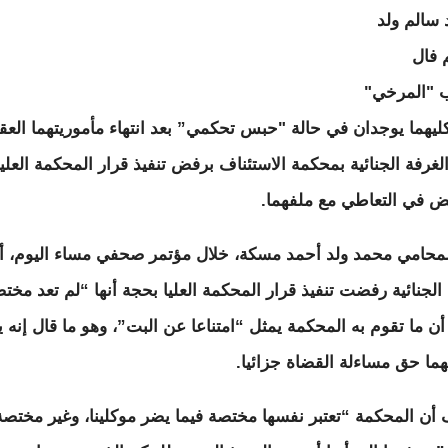
سالم ولد
م فال
 "المرخي"
ليهما يوجدان في حالة "حبس تحكمي” بعد انتهاء مأموريتهما العقا
الغرفة الجنائية بمحكمة الاستئناف برفض تنفيذ قرار المحكمة العليا
قض في التعاطي مع ملفهما.
لمحامي محمد ولد أحمد مسكة، خلال مؤتمر صحفي مساء اليوم، أ
 الجنائية رفضت تنفيذ قرار المحكمة العليا بحجة أنها “لم تعد مخت
 أن ما تقوم به المحكمة يمثل “امتناعا عن البت”، وهو ما قال إنه 
هما حق مساءلة القضاة جزائيا.
أن المحكمة “تعتبر نفسها مختصة فيما يضر موكلينا، وغير مختصة