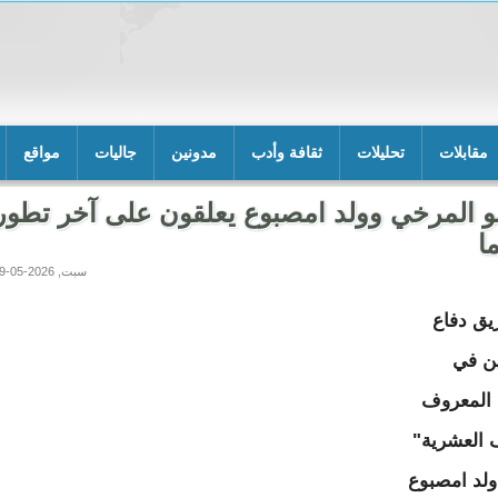
مقابلات
تحليلات
ثقافة وأدب
مدونين
جاليات
مواقع
 المرخي وولد امصبوع يعلقون على آخر تطو
ا
سبت, 2026-05-09 17:17
يق دفاع
ين في
 المعروف
 العشرية"
لد امصبوع