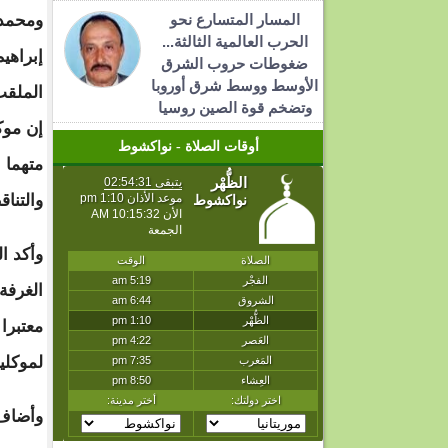
المسار المتسارع نحو
ومحمد 
الحرب العالمية الثالثة...
إبراهي
ضغوطات حروب الشرق
الأوسط ووسط شرق أوروبا
الملقب
وتضخم قوة الصين روسيا
إن موك
أوقات الصلاة - نواكشوط
متهما 
والتنا
وأكد ا
الغرفة
معتبرا
لموكلي
وأضاف 