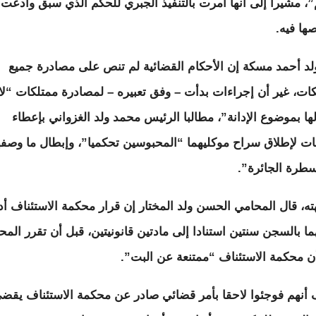
”، مشيرا إلى أنها أمرت بالتنفيذ الجبري للحكم الذي سبق وادعت
ها فيه.
لد أحمد مسكة إن الأحكام القضائية لم تنص على مصادرة جميع
كات، غير أن إجراءات بدأت – وفق تعبيره – لمصادرة ممتلكات “لا
لها بموضوع الإدانة”، مطالبا الرئيس محمد ولد الغزواني بإعطاء
مات لإطلاق سراح موكليهما “المحبوسين تحكميا”، وإبطال ما وصفه
سطرة الجائرة”.
ه، قال المحامي الحسن ولد المختار إن قرار محكمة الاستئناف أد
ما بالسجن سنتين استنادا إلى مادتين قانونيتين، قبل أن تقرر المح
 أن محكمة الاستئناف “ممتنعة عن البت”.
أنهم فوجئوا لاحقا بأمر قضائي صادر عن محكمة الاستئناف يقض