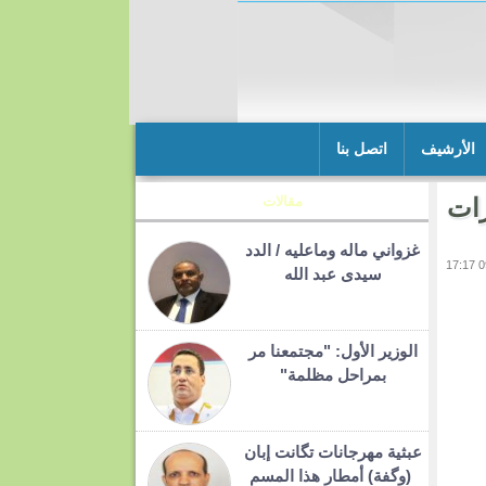
الأرشيف
اتصل بنا
رات
مقالات
غزواني ماله وماعليه / الدد
سيدى عبد الله
الوزير الأول: "مجتمعنا مر
بمراحل مظلمة"
عبثية مهرجانات تگانت إبان
(وگفة) أمطار هذا المسم