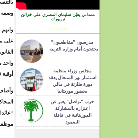
بالتنف
وصفه ب
ممداني يعيّن سليمان المصري على خزائن
نيويورك
ثقافة وأدب
واتهم و
على مو
مدرسون "مقاطعيون"
يحتجون أمام وزارة التربية
مجلس وزراء منظمة
أوقية 
استثمار نهر السنغال يعقد
دورة طارئة في مالي
وأضاف 
بحضور موريتانيا
حزب "تواصل" يعبر عن
المحاك
اعتزازه بالمشاركة
“عائدا
الموريتانية في قافلة
الصمود
موظفا 