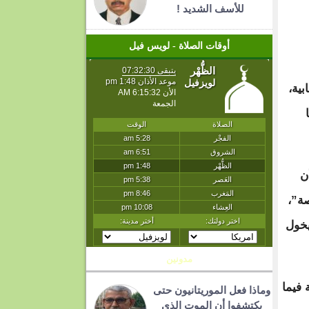
للأسف الشديد !
أوقات الصلاة - لويس فيل
بية،
ن
صة”،
يخول
مدونين
 فيما
وماذا فعل الموريتانيون حتى
يكتشفوا أن الموت الذي