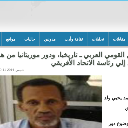
مقابلات
تحليلات
ثقافة وأدب
مدونين
جاليات
مواقع
 القومي العربي ـ تاريخيا، ودور موريتانيا من ه
لي رئاسة الاتحاد الأفريقي
خميس, 2014-11-20 15:08
مد يحيي ولد
ي
ضوع دور