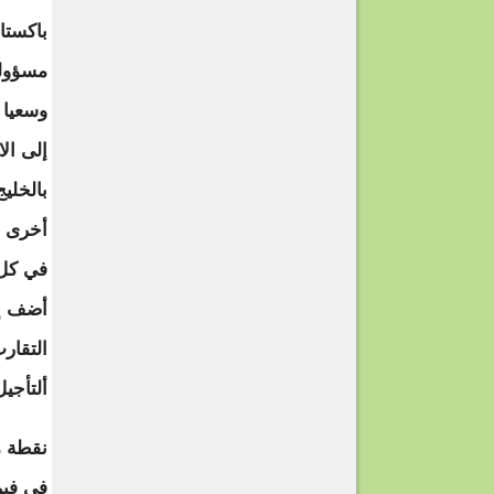
باكستا
مسؤولي
وسعيا 
إلى ال
بالخلي
أخرى و
في كل 
أضف إل
التقار
ألتأجيل
نقطة م