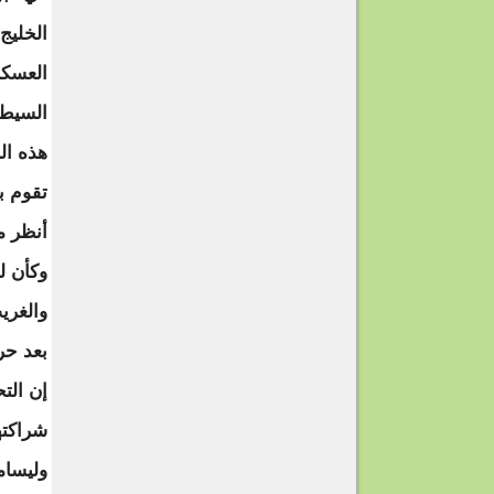
الخليج
العسكر
السيطر
هذه ال
تقوم ب
أنظر م
وكأن لن
والغري
بعد حر
إن الت
شراكته
وليسام