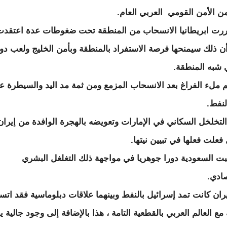
من الأمن القومي العربي العام.
ررت ابريطانيا الانسحاب من المنطقة تحت ضغوطات عدة اعتقدت
أن ذلك سيمنحها فرصة الاستفراد بالمنطقة وبأمن الخليج ولعب دور
شبه المنطقة.
 ملء الفراغ بعد الانسحاب المزمع ومن ثمة مد اليد والسيطرة ع
لنفط.
التخلخل السكاني في الإمارات وتعويضه بالهجرة الوافدة من إيران 
فعلت فعلها في تبيين نيتها.
بت السعودية دورا جوهريا في مواجهة ذلك التغلغل البشري
صادي.
يران كانت تمد إسرائيل بالنفط وبينهما علاقات دبلوماسية فقد ات
 مع العالم العربي بالقطعية التامة ، هذا بالإضافة إلى وجود جالية ي