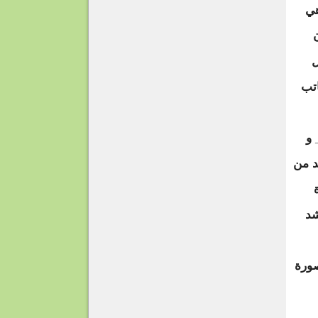
هي
ل
اتب
 و
د من
شد
صورة