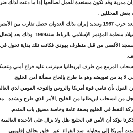
ان مدربة وقد تكون مستعدة للعمل لصالحها إذا ما دعت لذلك ضر
عض المحللين .
لكن وبعد حرب 1967 وتنديد إيران بذلك العدوان حصل تقارب بين الأمتي
تلاه ميلاد منظمة المؤتمر الإسلامي بالرباط سنة1969 وذلك 
سجد الأقصى من قبل متطرف يهودي فكانت تلك بداية تحول في
ف.
نسحاب المزمع من طرف ابريطانيا سيترتب عليه فراغ أمني وعس
 لا بد من تعويضه وهو ما طرح بإلحاح مسألة أمن الخليج.
 القول بأن تنامي قوة أمريكا والروس والتوجه القومي لدي العا
ل من انسحاب ابريطانيا من الخليج ,الأمر الذي طرح وبشدة 
كة النفط في الخليج بصفة عامة وخاصة مضيق باب المندم.
كرنا يؤكد أن الأمن في الخليج ظل ولا يزال على الأجندة العالمية ,
دت أمريكا إلى محاولة سد الفراغ عبر خلق تحالف إقليميي