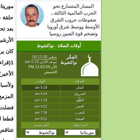
المسار المتسارع نحو
موريتان
الحرب العالمية الثالثة...
حلقة خ
ضغوطات حروب الشرق
الأوسط ووسط شرق أوروبا
بعد تح
وتضخم قوة الصين روسيا
الأرشيف
أوقات الصلاة - نواكشوط
الأخير) و3( مشروع معاهدة سل
ولأسبا
المزمع
فضلت ا
قطعا ل
تتناقص