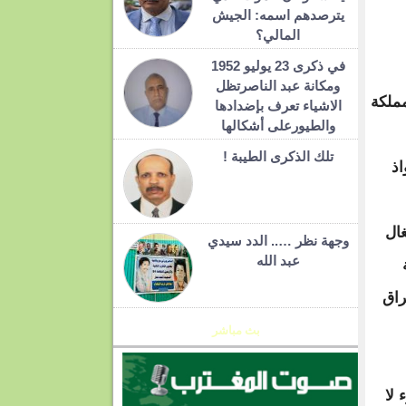
يترصدهم اسمه: الجيش
المالي؟
في ذكرى 23 يوليو 1952
ومكانة عبد الناصرتظل
مملكة
الاشياء تعرف بإضدادها
والطيورعلى أشكالها
تلك الذكرى الطيبة !
اذ
ال
وجهة نظر ….. الدد سيدي
عبد الله
راق
بث مباشر
 لا