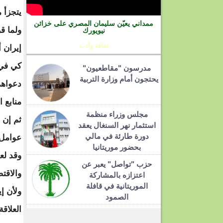
يتجزأ 
ممداني يعيّن سليمان المصري على خزائن
ولما ق
نيويورك
ثقافة وأدب
إيران 
كي في 
مدرسون "مقاطعيون"
يحتجون أمام وزارة التربية
دعواهم
منابع ا
مجلس وزراء منظمة
ثم إن 
استثمار نهر السنغال يعقد
دورة طارئة في مالي
عوامل 
بحضور موريتانيا
وقد لع
حزب "تواصل" يعبر عن
والاقت
اعتزازه بالمشاركة
الموريتانية في قافلة
ولأن إ
الصمود
العلاقة