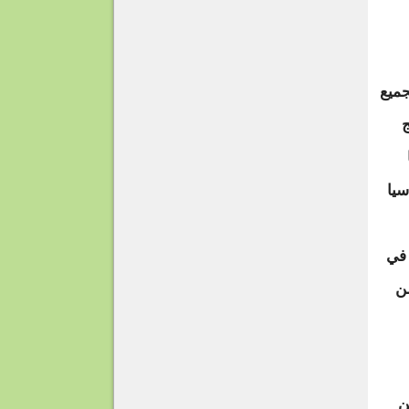
جميع
ج
سيا
 في
من
ن