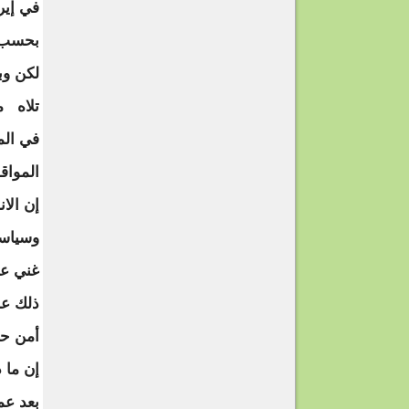
في إير
بحسب ب
في الم
المواق
إن الا
وسياسي
غني عن
ذلك عج
أمن حر
إن ما ذ
بعد عم