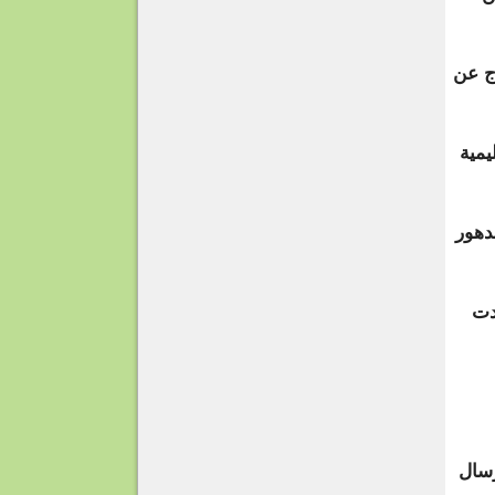
ج عن
يمية
دهور
دت
رسال