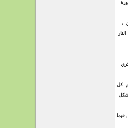
ورة
ن ،
بعد إشعال النار
كري
لم كل
مشكل
 فيما