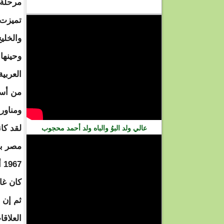
مرحلة تاري
فيديو
تميزت 
والخلي
وحينها 
العربي
من أسب
ومناورا
لقد كا
عالي ولد البوُ والباه ولد أحمد محجوب
مصر با
7
كان غا
ثم إن 
العلاقا