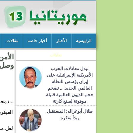
الرئييسية
الأخبار
أخبار خاصة
مقالات
تحليلات
الأمن
وصل إ
تبدل معادلات الحرب
الأمريكية الإسرائيلية على
إيران يؤسس للنظام
العالمي الجديد.... تضخم
حجم الديون العالمية قنبلة
موقوتة لصنع كارثة
- / مح
طلال أبوغزاله: المستقبل
العبقر
يبدأ بفكرة
لعل مو