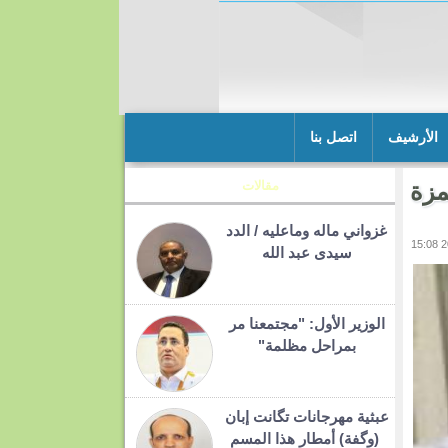
الأرشيف
اتصل بنا
مزة
مقالات
غزواني ماله وماعليه / الدد
سيدى عبد الله
الوزير الأول: "مجتمعنا مر
بمراحل مظلمة"
عبثية مهرجانات تگانت إبان
(وگفة) أمطار هذا المسم