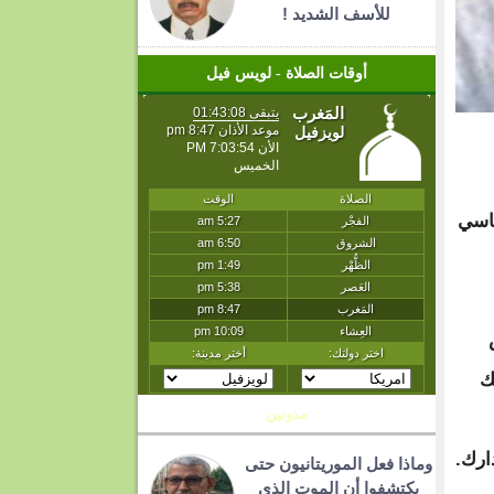
للأسف الشديد !
أوقات الصلاة - لويس فيل
الرئاسي
ك
مدونين
ارك.
وماذا فعل الموريتانيون حتى
يكتشفوا أن الموت الذي