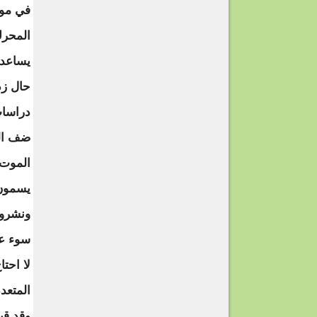
في موا
المحرك
يساعد 
حال زد
دراسا
ضف الي
الموت 
يسمون 
ونشروا
سوء عل
لا احت
المتعد
وقد قي