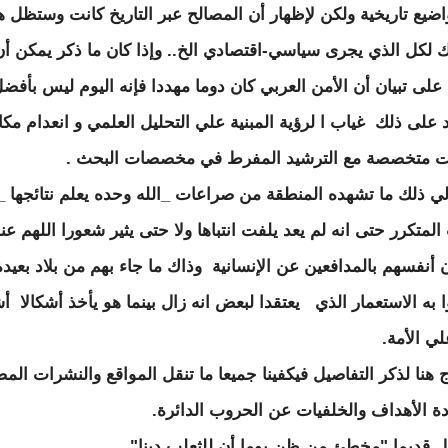
ضيع تاريخية ولكن لإظهار أن المصالح عبر التاريخ كانت وستظل 
 لكل الذي يجرى سياسي-اقتصادي الخ.. وإذا كان ما ذكر يمكن أن
على تبيان أن الأمن العربي كان دوما مهددا فإنه اليوم ليس بأفض
 على ذلك غياب ا لرؤية المبنية علي التحليل العلمي و انعدام مك
ت متخصصة مع الترشيد المفرط في مخصصات البحث .
 ذلك ما تشهده المنطقة من صراعات _الله وحده يعلم نتائجها _
المتكرر حتى انه لم يعد يلفت انتباها ولا حتى يثير شعورا اللهم عن
أنفسهم بالمدافعين عن الإنسانية وذاك ما جاء بهم من بلاد بعيدة
 به الاستعمار الذي يعتقدا لبعض انه زال بينما هو يأخذ أشكالا أ
ي الأمة.
اج هنا لذكر التفاصيل فيكفينا جميعا ما تنقل المواقع والنشرات الم
دة الأهداف والخلفيات عن الحروب الدائرة.
ل قديما "مخطئ من ظن يوما أن للثعلب دينا".