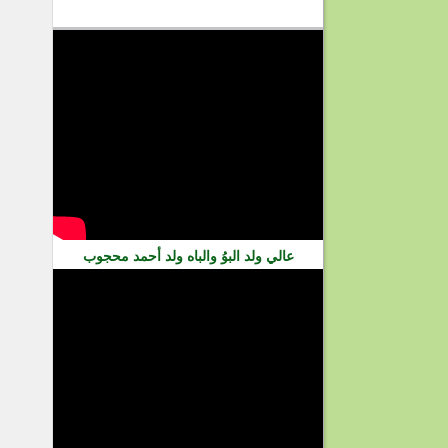
فيديو
عالي ولد البوُ والباه ولد أحمد محجوب