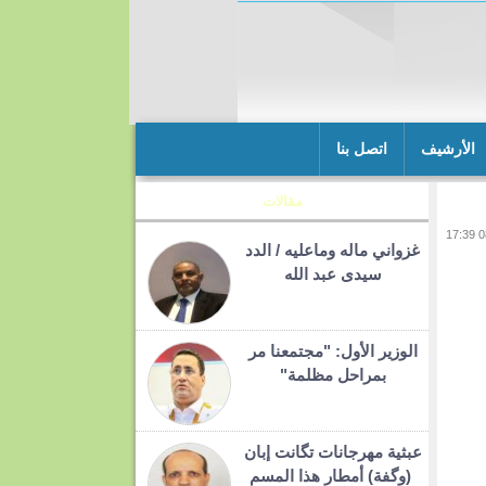
الأرشيف
اتصل بنا
مقالات
غزواني ماله وماعليه / الدد
سيدى عبد الله
الوزير الأول: "مجتمعنا مر
بمراحل مظلمة"
عبثية مهرجانات تگانت إبان
(وگفة) أمطار هذا المسم