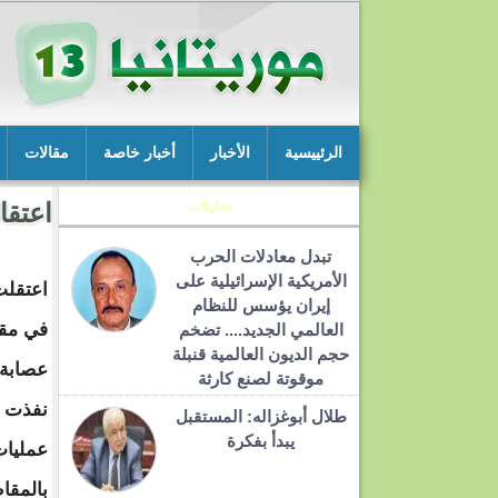
الرئييسية
الأخبار
أخبار خاصة
مقالات
تحليلات
اعتقا
تبدل معادلات الحرب
الأمريكية الإسرائيلية على
اعتقل
إيران يؤسس للنظام
في مقا
العالمي الجديد.... تضخم
حجم الديون العالمية قنبلة
عصابة
موقوتة لصنع كارثة
نفذت ع
طلال أبوغزاله: المستقبل
يبدأ بفكرة
عمليا
بالمقا