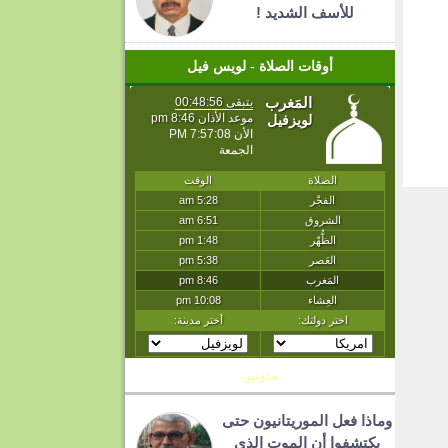
للأسف الشديد !
أوقات الصلاة - لويس فيل
T
مدونين
وماذا فعل الموريتانيون حتى
يكتشفوا أن الموت الذي