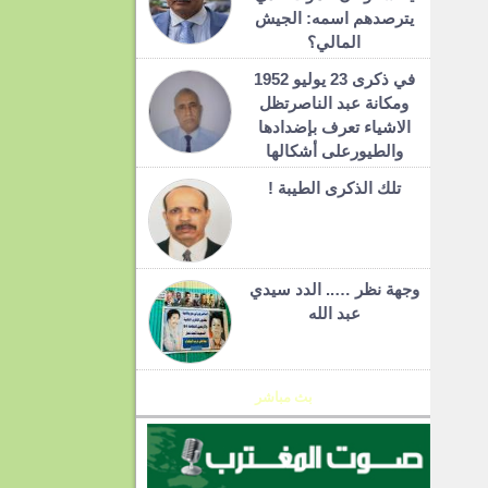
يترصدهم اسمه: الجيش
المالي؟
في ذكرى 23 يوليو 1952
ومكانة عبد الناصرتظل
الاشياء تعرف بإضدادها
والطيورعلى أشكالها
تلك الذكرى الطيبة !
وجهة نظر ….. الدد سيدي
عبد الله
بث مباشر