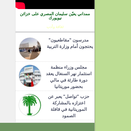
ممداني يعيّن سليمان المصري على خزائن
نيويورك
ثقافة وأدب
مدرسون "مقاطعيون"
يحتجون أمام وزارة التربية
مجلس وزراء منظمة
استثمار نهر السنغال يعقد
دورة طارئة في مالي
بحضور موريتانيا
حزب "تواصل" يعبر عن
اعتزازه بالمشاركة
الموريتانية في قافلة
الصمود