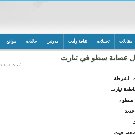
مقابلات
تحليلات
ثقافة وأدب
مدونين
جاليات
مواقع
ل عصابة سطو في تيارت
أحد, 2015-02-08 17:39
ت الشرطة
طعة تيارت
 سطو ،
ديد
ت
طعة، حيث