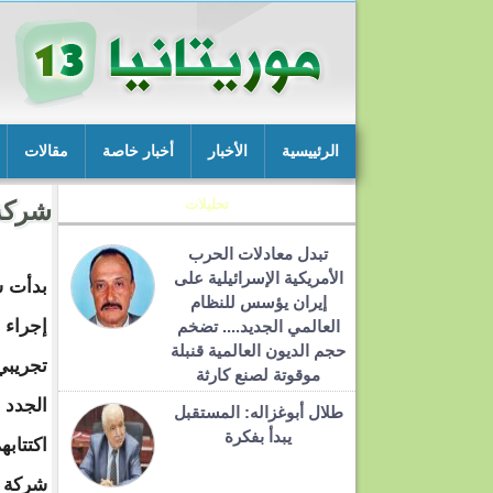
الرئييسية
الأخبار
أخبار خاصة
مقالات
تحليلات
شركة MCM تبدأ إجراء امتحان تجريبي 
تبدل معادلات الحرب
الأمريكية الإسرائيلية على
إيران يؤسس للنظام
إجراء 
العالمي الجديد.... تضخم
حجم الديون العالمية قنبلة
تجريبي
موقوتة لصنع كارثة
الجدد 
طلال أبوغزاله: المستقبل
يبدأ بفكرة
اكتتاب
شركة ا