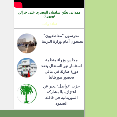
ممداني يعيّن سليمان المصري على خزائن
نيويورك
ثقافة وأدب
مدرسون "مقاطعيون"
يحتجون أمام وزارة التربية
مجلس وزراء منظمة
استثمار نهر السنغال يعقد
دورة طارئة في مالي
بحضور موريتانيا
حزب "تواصل" يعبر عن
اعتزازه بالمشاركة
الموريتانية في قافلة
الصمود