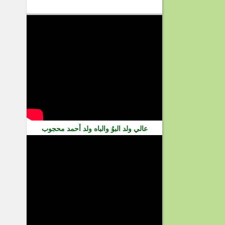
فيديو
عالي ولد البوُ والباه ولد أحمد محجوب