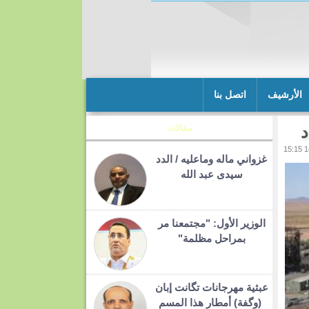
الأرشيف
اتصل بنا
مقالات
غزواني ماله وماعليه / الدد
سيدى عبد الله
الوزير الأول: "مجتمعنا مر
بمراحل مظلمة"
عبثية مهرجانات تگانت إبان
(وگفة) أمطار هذا المسم