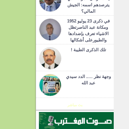
يترصدهم اسمه: الجيش
المالي؟
في ذكرى 23 يوليو 1952
ومكانة عبد الناصرتظل
الاشياء تعرف بإضدادها
والطيورعلى أشكالها
تلك الذكرى الطيبة !
وجهة نظر ….. الدد سيدي
عبد الله
بث مباشر