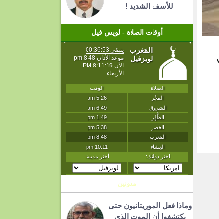
للأسف الشديد !
أوقات الصلاة - لويس فيل
ي
T
مدونين
وماذا فعل الموريتانيون حتى
يكتشفوا أن الموت الذي