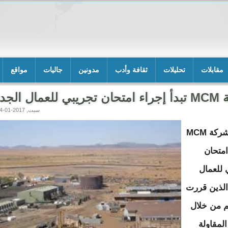
مقابلات
تحليلات
ثقافة وأدب
مدونين
جاليات
مواقع
للعمال الجدد
سبت, 2017-01-14 15:15
بدأت شركة MCM
امتحان
 للعمال
الذين قررت
هم من خلال
لمقاولة