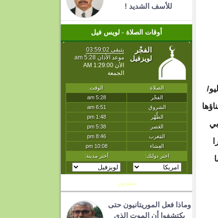
للأسف الشديد !
أوقات الصلاة - لويس فيل
اما وشهرين كانت ثروتي يوم 10 يوليو/
اؤها
ي حسابي
ا
ا
مدونين
وماذا فعل الموريتانيون حتى
يكتشفوا أن الموت الذي