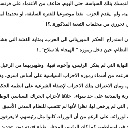
لتمسك بتلك السياسة، حتى اليوم، ضاعف من الاعتماد على فرنسا
الية، ولم يقدم الحزب نقدا موضوعيا للفترة السابقة، او تحديدا ل
تحرري من مخلفات التبعية المذكورة..؟!
ن استدراج الحكم الموريتاني الى الحرب، بمثابة القشة التي ه
نظام، حين دخل رموزه " الهيجاء بلا سلاح"..!
لنهاية التي لم يفكر الرئيس، وأخوه، فيها، وظهيريهما من الرعيل 
فرعت من أسماء رموزه الاحزاب السياسية على أساس اسري، وق
 ومان الاعتراف بتلك الاحزاب لإضفاء الشرعية على انظمة الحك
ية والمدنية على حد سواء، خلافا لأحزاب الحراك السياسي الوط
 التي لم يرخص لها، نظرا لأنها لم تنتسب للنظام المدني الأسبق 
 لوزرائه، على الرغم من أن الوزراء، كانوا مثل رئيسهم، لا يعرفون
د في اوساطهم، كما كان الرئيس المختار طيلة فترته دون تجديد ل