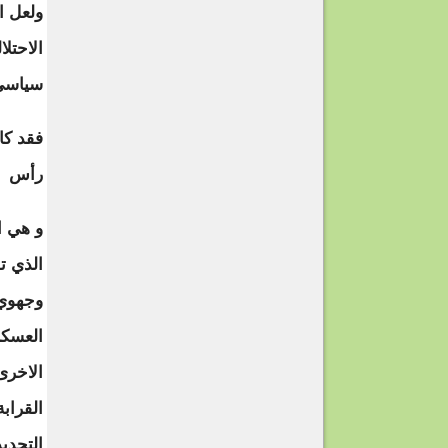
ولعل ا
الاحتل
سياسي 
فقد كا
رأس ال
و هي ا
الذي ت
وجهوي،
العسكر
الاخرى
القرابة
التجدي