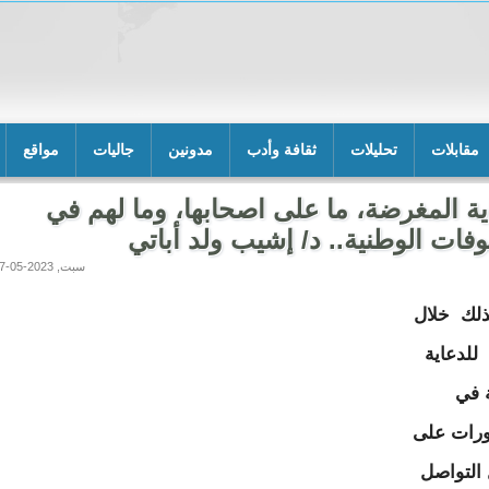
مقابلات
تحليلات
ثقافة وأدب
مدونين
جاليات
مواقع
ية المغرضة، ما على اصحابها، وما لهم في
فات الوطنية.. د/ إشيب ولد أباتي
سبت, 2023-05-27 17:59
ذلك خلال
 للدعاية
ة في
ورات على
التواصل