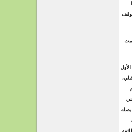
موقف
شمت
الأول
بلي،
م
ني
بصلة
لثقة