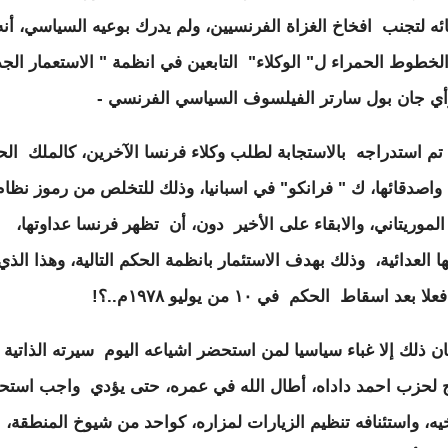
ائه لتجنب افخاخ الغزاة الفرنسيين، ولم يدرك بوعيه السياسي، أن
الخطوط الحمراء ل" الوكلاء" التابعين في انظمة " الاستعمار الجد
ي جان بول سارتر الفيلسوف السياسي الفرنسي -
تم استدراجه بالاستجابة لطلب وكلاء فرنسا الآخرين، كالملك ال
، واصدقائها، ك " فرانكو" في اسبانيا، وذلك للتخلص من رموز نظام
الموريتاني، والابقاء على الأخير دون، أن تظهر فرنسا عداوتها،
ها العدائية، وذلك بهدف الاستئمار بانظمة الحكم التالية، وهذا الذي
بعد اسقاط الحكم في ١٠ من يوليو ١٩٧٨م..؟!
ن ذلك إلا غباء سياسيا لمن استحضر اشياعه اليوم سيرته الذاتية
ج لحزب احمد داداه، أطال الله في عمره، حتى يؤدي واجب استح
يه، واستئنافه تنظيم الزيارات لمزاره، كواحد من شيوخ المنطقة،