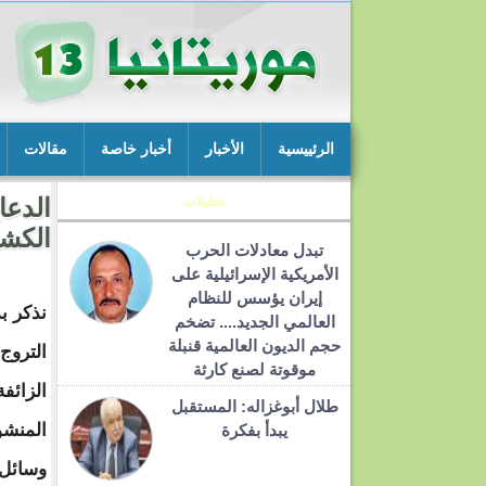
الرئييسية
الأخبار
أخبار خاصة
مقالات
تحليلات
الدعا
الكشو
تبدل معادلات الحرب
الأمريكية الإسرائيلية على
إيران يؤسس للنظام
نذكر ب
العالمي الجديد.... تضخم
حجم الديون العالمية قنبلة
التروج
موقوتة لصنع كارثة
الزائف
طلال أبوغزاله: المستقبل
المنش
يبدأ بفكرة
وسائل 