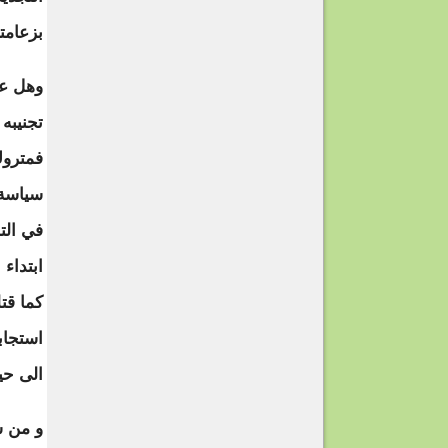
بزعامت
وهل عن
تجنيبه
فمتروك
سياسة 
في الت
ابتداء
كما قت
استجاب
الى حي
و من ش