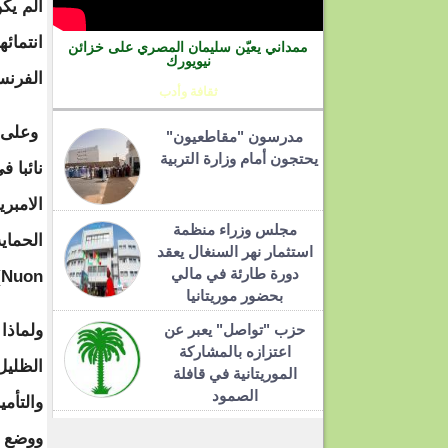
ألم يك
انتمائه
ممداني يعيّن سليمان المصري على خزائن
نيويورك
الفرنس
ثقافة وأدب
وعلى أ
مدرسون "مقاطعيون"
يحتجون أمام وزارة التربية
نائبا 
الامبر
مجلس وزراء منظمة
استثمار نهر السنغال يعقد
دورة طارئة في مالي
Nuon)...؟!
بحضور موريتانيا
حزب "تواصل" يعبر عن
ولماذا
اعتزازه بالمشاركة
الظليل
الموريتانية في قافلة
الصمود
والتأم
ووضع ح