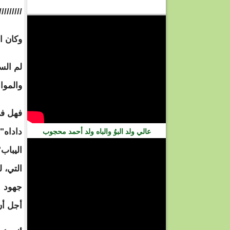
فيديو
////////
وكان ا
لم الس
والموا
فهل في
داداه"
عالي ولد البوُ والباه ولد أحمد محجوب
اليباب"
التي، 
جهود أ
أجل أن