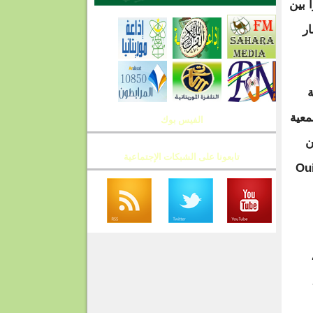
 بين
ار
ة
معية
الفيس بوك
ن
تابعونا على الشبكات الإجتماعية
نتخابات التي جرت بالشعارين: ( Oui et