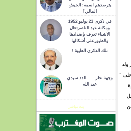
يترصدهم اسمه: الجيش
المالي؟
في ذكرى 23 يوليو 1952
ومكانة عبد الناصرتظل
الاشياء تعرف بإضدادها
والطيورعلى أشكالها
تلك الذكرى الطيبة !
 ولد
على "
وجهة نظر ….. الدد سيدي
عبد الله
ة
ل
ن
بث مباشر