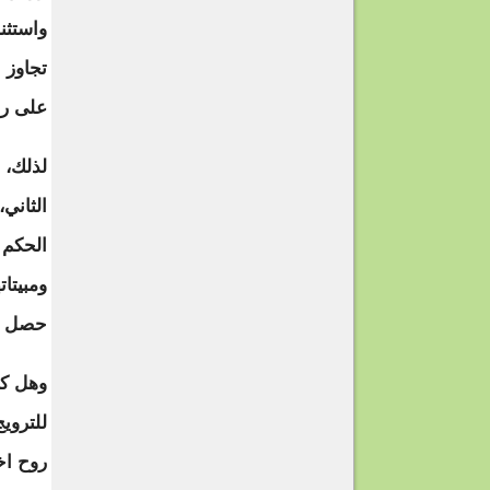
واستثن
تجاوز 
على رأ
لذلك، 
الثاني
الحكم 
ومبيتات
حصل فعلا 
وهل كا
للتروي
روح اخ