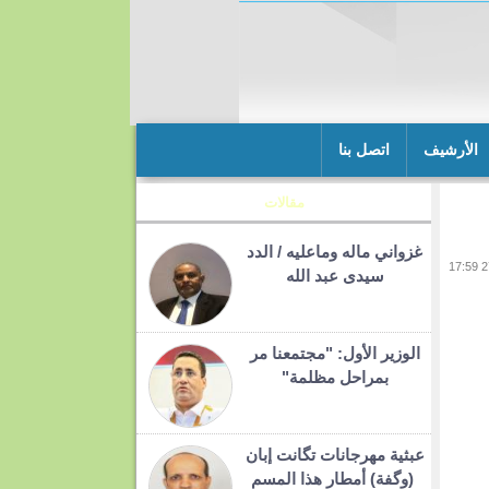
الأرشيف
اتصل بنا
مقالات
غزواني ماله وماعليه / الدد
سيدى عبد الله
الوزير الأول: "مجتمعنا مر
بمراحل مظلمة"
عبثية مهرجانات تگانت إبان
(وگفة) أمطار هذا المسم