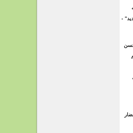
ه
يد" -
حسن
ضار