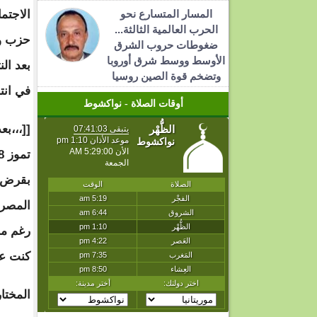
المسار المتسارع نحو
الاجتم
الحرب العالمية الثالثة...
حزب ول
ضغوطات حروب الشرق
الأوسط ووسط شرق أوروبا
بعد الن
وتضخم قوة الصين روسيا
في انتخابات ١٣ مايو
أوقات الصلاة - نواكشوط
المصرف
رغم ما
كنت عل
المختار