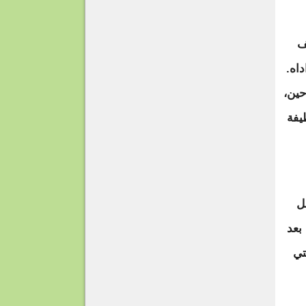
ف
اه.
حين،
يفة
ل
بعد
تي