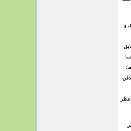
، و
ابق
سا
ا،
دفن،
لنظر
عي