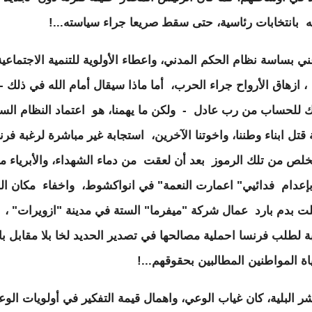
ه بانتخابات رئاسية، حتى سقط صريعا جراء سياسته...!
ي بساسة نظام الحكم المدني، واعطاء الأولوية للتنمية الاجتماعية
 ، ازهاق الأرواح جراء الحرب، أما ماذا سيقال أمام الله في ذلك -
 للحساب من رب عادل - ولكن ما يهمنا، هو اعتماد النظام الس
قتل ابناء وطننا، واخوتنا الآخرين، استجابة غير مباشرة لرغبة فرن
خلص من تلك الرموز بعد أن لعقت من دماء الشهداء، والأبرياء مع
 بإعدام فدائيي" اعمارت النعمة" في انواكشوط، واخفاء مكان ال
لت بدم بارد عمال شركة "ميفرما" الستة في مدينة "ازويرات" ،
ة لطلب فرنسا احملية مصالحها في تصدير الحديد لخا بلا مقابل با
اة المواطنين المطالبين بحقوقهم...!
ر البلية، كان غياب الوعي، واهمال قيمة التفكير في أولويات الو