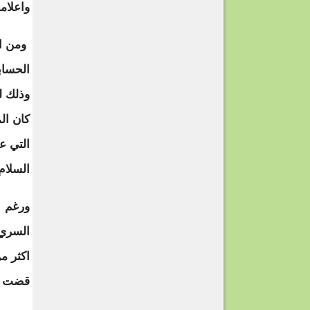
واعلامه
ومن ال
الحساب
وذلك ل
كان ال
التي ع
السلام
ورغم ا
السري 
اكثر م
قضت عل