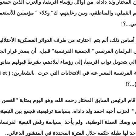
ن المختار ولد داداه من أوائل رؤساء افريقيا، والعرب الذين جمعوا
م القبيلي، والمناطقي، وبين رعايتهم، ك" وكلاء " مؤتمنين للأستعم
ي...؟!
ساس ذلك، ألم يتم اختارته من طرف الدوائر العسكرية الأحتلالي
في البرلمان الفرنسي" الجمعية الفرنسية" قبيل، أن يصدر قرار الج
يالي بتحويل نواب افريقيا، إلى رؤساء لبلادهم، بشرط قبولهم بقانو
الحماية الفرنسية المعبر عنه في الا
 قام الرئيس السابق المختار رحمه الله، وهو اليوم بمثابة "الغصن
" لحزب أخيه احمد ولد داداه، بسياسة ترقيعية، فجمع بين التبعية،
يم، وصك العملة الوطنية، ولم يأخذ بسياسة رفض التبعية لفرنسا،
د لها طيلة حكمه خلال الفترة المحددة في المنشور الدعائي..