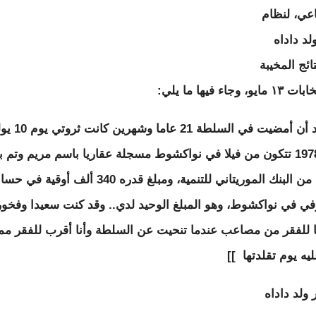
اعي، لنظام
د داداه
تائج المخيبة
، وجاء فيها ما يلي:
[[،،،بعد أن أمضيت في السلطة 21 ع
تموز 1978 تتكون من فيلا في نواكشوط مسجلة عقاريا باسم مريم وتم بن
بقرض من البنك الموريتاني للتنمية، ومبلغ قدره 340 ألف أوقية ف
ي في نواكشوط، وهو المبلغ الوحيد لدي.. وقد كنت سعيدا وفخور
 للفقر من مصاعب عندما تنحيت عن السلطة وأنا أقرب للفقر مم
يه يوم تقلدتها ]]
 ولد داداه