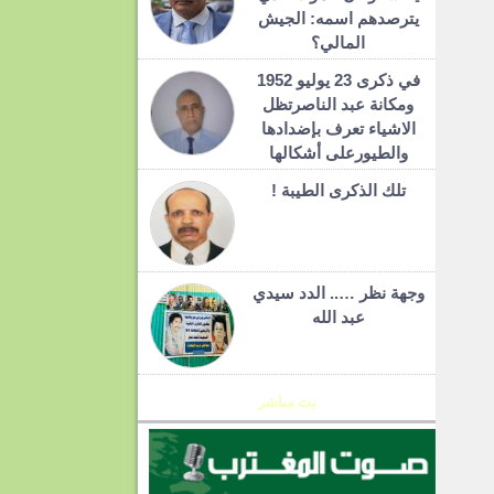
يترصدهم اسمه: الجيش
المالي؟
في ذكرى 23 يوليو 1952
ومكانة عبد الناصرتظل
الاشياء تعرف بإضدادها
والطيورعلى أشكالها
تلك الذكرى الطيبة !
وجهة نظر ….. الدد سيدي
عبد الله
بث مباشر