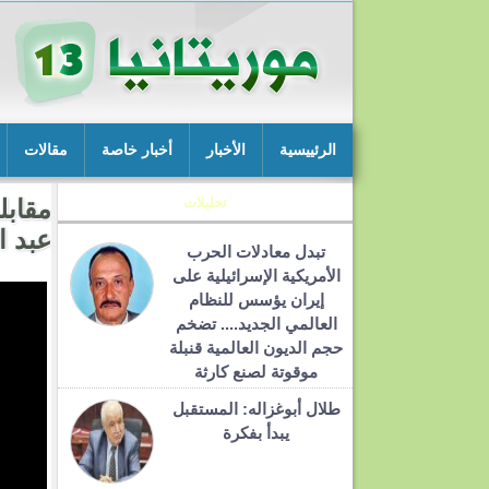
الرئييسية
الأخبار
أخبار خاصة
مقالات
تحليلات
مقابل
عبد ا
تبدل معادلات الحرب
الأمريكية الإسرائيلية على
إيران يؤسس للنظام
العالمي الجديد.... تضخم
حجم الديون العالمية قنبلة
موقوتة لصنع كارثة
طلال أبوغزاله: المستقبل
يبدأ بفكرة