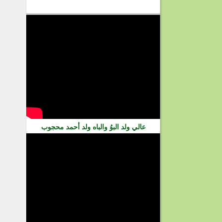
فيديو
عالي ولد البوُ والباه ولد أحمد محجوب