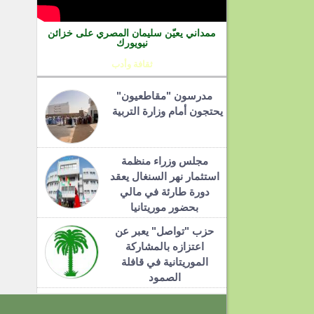
ممداني يعيّن سليمان المصري على خزائن
نيويورك
ثقافة وأدب
مدرسون "مقاطعيون"
يحتجون أمام وزارة التربية
مجلس وزراء منظمة
استثمار نهر السنغال يعقد
دورة طارئة في مالي
بحضور موريتانيا
حزب "تواصل" يعبر عن
اعتزازه بالمشاركة
الموريتانية في قافلة
الصمود