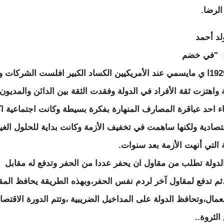
الرضا.
لد أحمد
 "في خضم
أزمة 1929ا ي مايسمي عند الأمريكيين الكساد الكبير افلست الشركات
ة واهتزت ثقة الأفراد في الدولة وفقدت الثقة بين الدائن والمديون،
جاء احد عباقرة المصارف المنهارة بفكرة بسيطة وكانت اجتماعية اك
قتصادية ولكنها ساهمت في تخفيف الأزمة وكانت بداية للحلول الغي
ة التي أنهت الأزمة بعد سنوات.
لدولة تطلب من مقاول ان يحفر عددا من الحفر وتدفع له مقابل
ثم تدفع لمقاول آخر لردم نفس الحفر،وبهذه الطريقة يحافظ الم
عمال،وتحافظ الدولة على المداخيل الضريبية ،وتتم الدورة الاقتصا
الثروة..