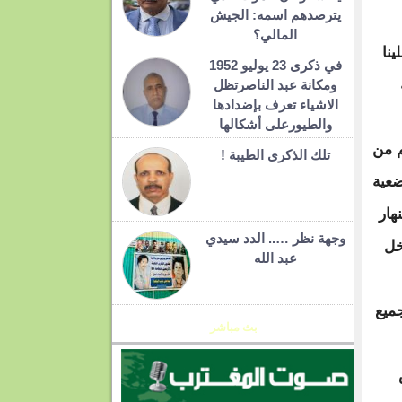
يترصدهم اسمه: الجيش
المالي؟
نا
في ذكرى 23 يوليو 1952
ومكانة عبد الناصرتظل
الاشياء تعرف بإضدادها
والطيورعلى أشكالها
 من
تلك الذكرى الطيبة !
ضعية
هار
وجهة نظر ….. الدد سيدي
خل
عبد الله
ميع
بث مباشر