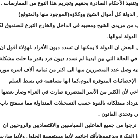
وتنفيذ الأحكام الصادرة بحقهم وتجريم هذا النوع من الممارسات .
 الدولة كل أموال الشيخ ووكلاؤه(الموجود منها والمتوقع)
 من مريدي الشيخ ومحبيه في الداخل والخارج التبرع للصندوق ل
لدولة اموالها.
البعض ان الدولة لا يمكنها ان تسدد ديون الأفراد ،لهؤلاء أقول ان
 في الحالة التي بين ايدينا لم تسدد ديون فرد بقدر ما حلت مشكلة
ية وصل عدد المتضررين منها الى اكثر من ثمانية آلاف اسرة موريت
إحصائيات المتوفرة اليوم،كما انها مساهمة في بسط السلم
اعي لأن الكثير من الأسر المتضررة صارت في العراء وصار بعضها 
رداد ممتلكاته بالقوة حسب التسجيلات المتداولة مما سيفتح باب
 وتحدي القانون .
 نرجوا من جميع الفاعلين السياسيين والاقتصاديين والروحيين ان
ا الفكرة ويدعموهابأقتراحاتهم لأنها مستعصية الحلول ولأنها صارت