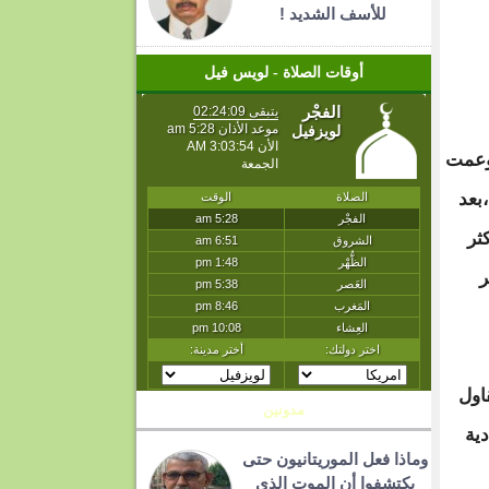
للأسف الشديد !
أوقات الصلاة - لويس فيل
 وعمت
بعد
ثر
ر
قاول
مدونين
دية
وماذا فعل الموريتانيون حتى
يكتشفوا أن الموت الذي