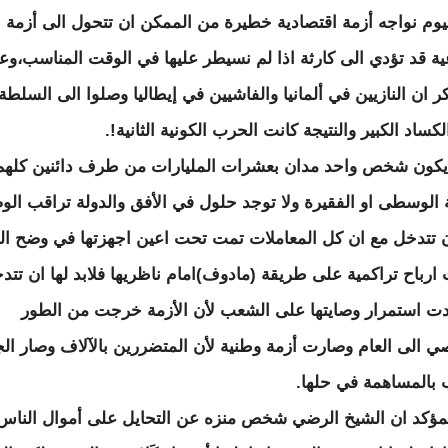
يوم نواجه أزمة اقتصادية خطيرة من الممكن ان تتحول الى أزمة
ية قد تؤدي الى كارثة اذا لم نسيطر عليها في الوقت المناسب،وعلي
ر ان النازيين في ألمانيا والفاشيين في إيطاليا وصلوا الى السلطة
لكساد الكبير والنتيجة كانت الحرب الكونية الثانية!.
يكون شخص واحد مدان بعشرات المليارات من طرف دائنين كلهم
 الوسطى او الفقيرة ولا توجد حلول في الأفق والدولة تراقب الو
 تتدخل مع ان كل المعاملات تمت تحت اعين اجهزتها في وضح الن
ارباح تراكمية على طريقة (مادوف)امام ناظريها فلابد لها ان تتد
ادت استمرار وصايتها على الشعب لأن الأزمة خرجت من الطور
 الى العام وصارت أزمة وطنية لأن المتضررين بالآلاف وصار الج
بالمساهمة في حلها.
مؤكد ان الشيخ الرضي شخص منزه عن التحايل على أموال الناس