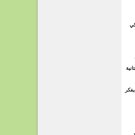
كي
انية
يفكر