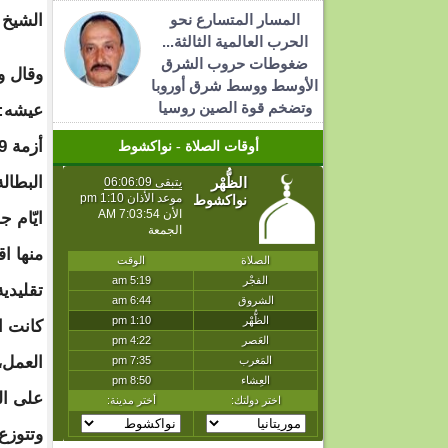
المسار المتسارع نحو
الشيخ 
الحرب العالمية الثالثة...
ضغوطات حروب الشرق
وقال و
الأوسط ووسط شرق أوروبا
وتضخم قوة الصين روسيا
عيشه:
أوقات الصلاة - نواكشوط
البطال
ايّام 
منها ا
تقليدي
كانت ا
العمل،
على ال
وتتوزع 