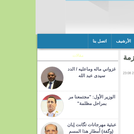
الأرشيف
اتصل بنا
مة
مقالات
غزواني ماله وماعليه / الدد
سيدى عبد الله
الوزير الأول: "مجتمعنا مر
بمراحل مظلمة"
عبثية مهرجانات تگانت إبان
(وگفة) أمطار هذا المسم