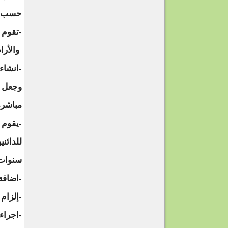
حسب ال
-تقوم 
والأرا
-انشاء
وجعل ا
مباشرة
-يقوم 
للدائن
سنوات 
-اضافة
-إلزام
-اجراء