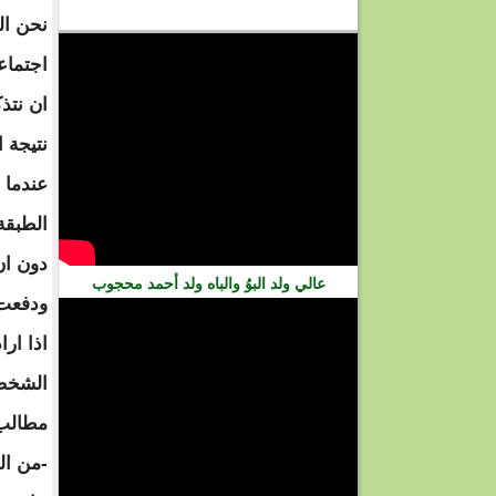
فيديو
نحن ال
اجتماع
ان نتذك
نتيجة ا
عندما 
الطبقة
دون ان
عالي ولد البوُ والباه ولد أحمد محجوب
ودفعت 
اذا ار
الشخصي
مطالب 
-من ال