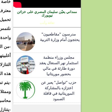
خاصة اذ
معترف 
ممداني يعيّن سليمان المصري على خزائن
نيويورك
تحميل 
ثقافة وأدب
نلتمس 
مدرسون "مقاطعيون"
واحدة و
يحتجون أمام وزارة التربية
-من ال
أغلبيت
مجلس وزراء منظمة
استثمار نهر السنغال يعقد
التناز
دورة طارئة في مالي
هذه ال
بحضور موريتانيا
حزب "تواصل" يعبر عن
-يتم ت
اعتزازه بالمشاركة
وممثلا
الموريتانية في قافلة
الصمود
محاسبة