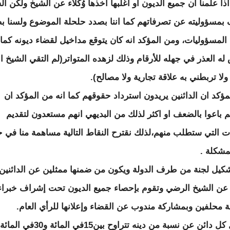
ا علمنا ان جميع الديون او اغلبها أخذها وُكَلاء عن الشيخ ولكن ال
بمسؤوليته عن تصرفاتهم كما اننا بصدد حلحلة الموضوع ولسنا ب
المسؤوليات، ومن المؤكد انه كان يتوقع مداخيل لقضاء ديونه كما ا
له العذر في جهله للأرقام وذلك لزهده المتواتر(لم التقي الشيخ ال
لا تربطني به علاقة تجارية ولا مصالح).
مؤكد ان الدائنين يريدون استرداد حقوقهم كما انه من المؤكد ان
هم باعوا بالضعف او اكثر لذلك من البديهي انهم مستعدون لتقديم
لات التي ستطلب منهم،لذلك نقترح النقاط التالية مساهمة منا في 
مشكلة .
شكيل لجنة من طرف الدولة ويكون من ضمنها ممثلين عن الدائنين
 عن الشيخ الرضي وتقوم بإحصاء جميع الديون تحت إشراف خبراء
 محلفين وبمشاركة مندوب عن القضاء وإعلانها للرأي العام.
-يتنازل كل دائن عن نسبة من دينه تتراوح بين15في المائة و30في المائة