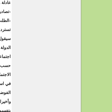
عادلة 
-تصادر
-الطلب
تسترد ا
سيقول 
الدولة
اجتماع
حسب ال
الاجتم
في است
الفوضي
وأخيرا
يتفهمو