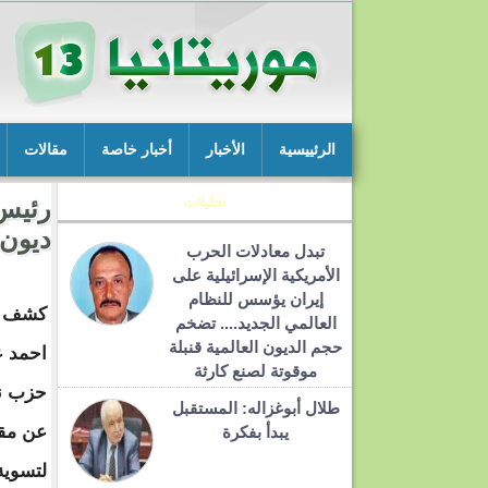
الرئييسية
الأخبار
أخبار خاصة
مقالات
تحليلات
رئيس
ديون 
تبدل معادلات الحرب
الأمريكية الإسرائيلية على
إيران يؤسس للنظام
كشف دا
العالمي الجديد.... تضخم
حجم الديون العالمية قنبلة
احمد 
موقوتة لصنع كارثة
حزب ند
طلال أبوغزاله: المستقبل
عن مقت
يبدأ بفكرة
لتسوية