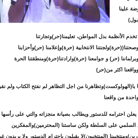
ضة علينا
بول)
 تخدم الأنظمة بدل المواطن، تعليمنا(حر)وتجارتنا
حتنا((حرة)ولجنتنا الانتخابية (حرة)وإعلامنا (حر)وأحزابنا
برلماننا (حر) و جوامعنا (حرة)وارادتنا(حرة)ومنطقتنا الحرة
واقعنا اكثر من(حر)
ا با(الهولوكست)وتظاهرنا من اجل التظاهر لم نفتح الكتاب ولم نقر
احدة من واقعنا
 يعلن احترامه للدستور ويطالب بصيانة منجزاته والتي على رأسها
ل السلمي على السلطة ولكن ساستنا (المحترمين)والمفكرين
رين)ومنتخبينا (المنتخبون)لا يقبلون باحترام الدستور ولا يريدون غي