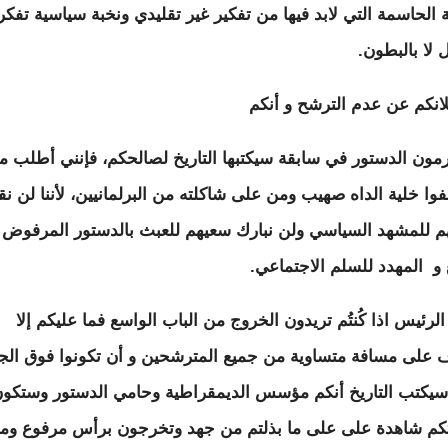
 الحاسمة التي لابد فيها من تفكير غير تقليدي ونخبة سياسية تفكر
 لا بالبطون.
لانكم عن عدم الترشح و أنكم
ون الدستور في سابقة سيكتبها التاريخ لصالحكم، فإنني أطلب م
فوا خلية الداه صهيب ومن على شاكلته من البرلمانيين، لأننا لن نق
هم للمشهد السياسي ولن نبارك سعيهم للعبث بالدستور المرفوض
 و المهدد للسلم الاجتماعي.
لرئيس اذا كُنتُم تريدون الخروج من الباب الواسع فما عليكم إلا
 على مسافة متساوية من جميع المترشحين و أن تكونوا فوق الجم
سيكتب التاريخ أنكم مؤسس الديمقراطية وحامي الدستور وستكو
تكم شاهدة على على ما بذلتم من جهد وتخرجون برأس مرفوع وم