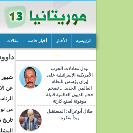
الرئييسية
الأخبار
أخبار خاصة
مقالات
تحليلات
داوود
تبدل معادلات الحرب
الأمريكية الإسرائيلية على
شهور ق
إيران يؤسس للنظام
عن الا
العالمي الجديد.... تضخم
حجم الديون العالمية قنبلة
الرئاسي
موقوتة لصنع كارثة
من نوع
طلال أبوغزاله: المستقبل
يبدأ بفكرة
تاريخ د
المشلو