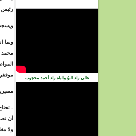
فيديو
رئيس ي
ويسجدو
وبما ا
محمد و
المواط
موقفي 
عالي ولد البوُ والباه ولد أحمد محجوب
مصيرية
- تحتاج
أن نصل
ولا مغ