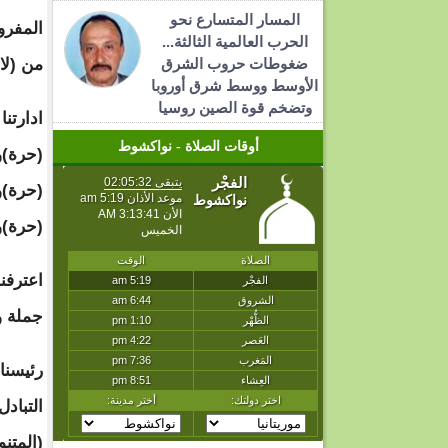
المسار المتسارع نحو
المفرو
الحرب العالمية الثالثة...
ضغوطات حروب الشرق
من (لا
الأوسط ووسط شرق أوروبا
وتضخم قوة الصين روسيا
ادارتنا
أوقات الصلاة - نواكشوط
(حرة)وص
(حرة)و
(حرة)و
اعترفن
جملة و
رئيسنا
التباد
(المتنو