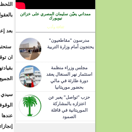
اللحظة
ممداني يعيّن سليمان المصري على خزائن
بالعقول
نيويورك
ثقافة وأدب
بعد إع
مدرسون "مقاطعيون"
ستحترم
يحتجون أمام وزارة التربية
ان توق
مجلس وزراء منظمة
بقيادت
استثمار نهر السنغال يعقد
الجميع
دورة طارئة في مالي
بحضور موريتانيا
سيدي ا
حزب "تواصل" يعبر عن
اعتزازه بالمشاركة
الوقوف
الموريتانية في قافلة
عندها 
الصمود
إنجازا