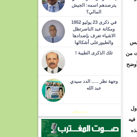
يترصدهم اسمه: الجيش
المالي؟
في ذكرى 23 يوليو 1952
ومكانة عبد الناصرتظل
الاشياء تعرف بإضدادها
ئيس
والطيورعلى أشكالها
تلك الذكرى الطيبة !
ت من
أوضح
وجهة نظر ….. الدد سيدي
عبد الله
ول
بث مباشر
فيه
ذه