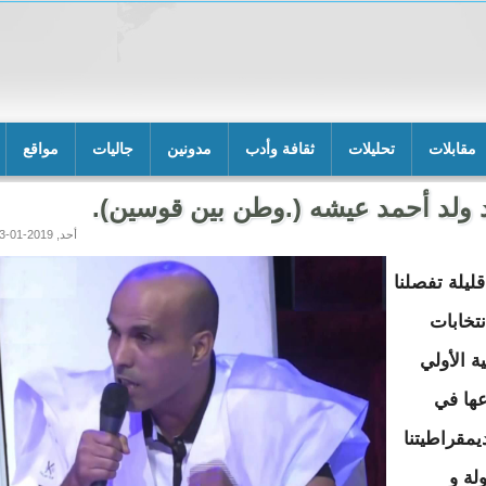
مقابلات
تحليلات
ثقافة وأدب
مدونين
جاليات
مواقع
 ولد أحمد عيشه (.وطن بين قوسين).
أحد, 2019-01-13 23:46
ليلة تفصلنا
نتخابات
ة الأولي
ها في
يمقراطيتنا
لة و