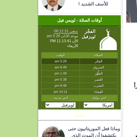
للأسف الشديد !
أوقات الصلاة - لويس فيل
أ
مدونين
وماذا فعل الموريتانيون حتى
ر
يكتشفوا أن الموت الذي