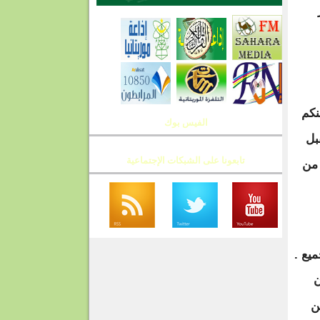
نكم
الفيس بوك
بل
تابعونا على الشبكات الإجتماعية
 من
يع .
ن
ن