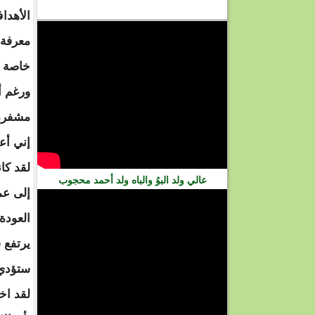
فيديو
الأهدا
معرفة 
خاصة و
ورغم أ
مشفرة 
إني أع
لقد كا
عالي ولد البوُ والباه ولد أحمد محجوب
إلى عم
العودة
يرتفع 
ستؤدي 
لقد اخ