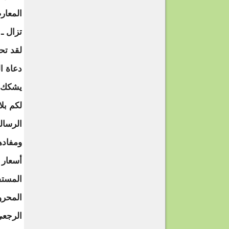
المعار
تزال ـ
لقد تح
دعاة ا
يشكك ف
لكم بلاك
الرسال
ومفاده
أسعار 
المستف
المحرو
الرجعي