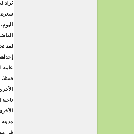
يُراد 
سعره. 
اليوم،
الماضي
لقد تح
إحداهم
عامة ا
ناحية 
الأخرى
مدينة 
في مور