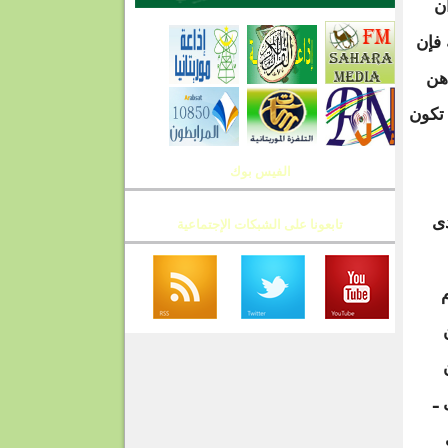
ن
 فإن
هن
 تكون
الفيس بوك
دى
تابعونا على الشبكات الإجتماعية
بين
زال ـ