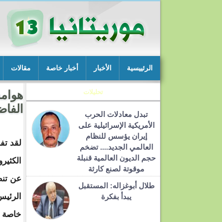
الرئييسية
الأخبار
أخبار خاصة
مقالات
تحليلات
هوامش
الفا
تبدل معادلات الحرب
الأمريكية الإسرائيلية على
إيران يؤسس للنظام
لقد تف
العالمي الجديد.... تضخم
حجم الديون العالمية قنبلة
الكثيرو
موقوتة لصنع كارثة
عن تنظ
طلال أبوغزاله: المستقبل
الرئيس
يبدأ بفكرة
خاصة ب