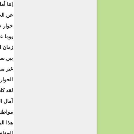
إننا أ
عن الح
حوار ج
يوما ع
زمان ا
بين سف
غير مب
الحوار
لقد كا
آمال ا
مواطني
هذا ال
الجفاف