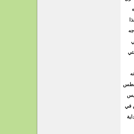
ذا
جه
ي
تي
ه
غسطس
رئيس
س في
اية