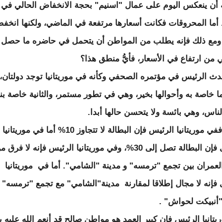
له أن ينعكس اليوم على عمال "اسنيم" بحجة الانخفاض الحالي في
أما المحروقات فكانت أسعارها مرتفعة في الماضي، ولكنها انخ
 ومع ذلك فإنه يطلب من المواطن أن يتحمل في حاضره ما حصل
 من ارتفاع في الأسعار، فأيُّ منطق هذا؟
دث الرئيس في مؤتمره الصحفي وكأنه في موريتانيا توجد دولتان،
ا خاصة به وأحوالها بخير، وهي في تطور مستمر، والثانية خاصة بن
لناس، وهي بائسة ولا يتحسن حالها أبدا.
فمثلا، ففي موريتانيا الرئيس فإن البطالة لا تتجاوز 10% أما في موريتانيا
الأخرى فإن البطالة تصل إلى 30%، وفي موريتانيا الرئيس فإنه لا فرق 
العمران بين تجمع "ترمسه" و مدينة "الشامي". أما في موريتانيا
 فإنه لا مجال إطلاقا لمقارنة مدينة"الشامي" مع تجمع "ترمسه" أ
"أنبيكت لحواش" .
يتانيا الرئيس فإن كبير العمد هو مواطن صالح قد أنعم الله عليه 