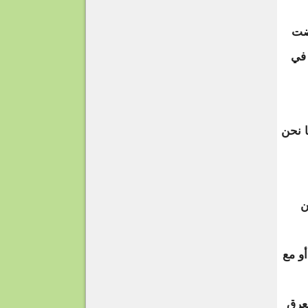
فضت
 في
ا نحن
من
و مع
بعرق