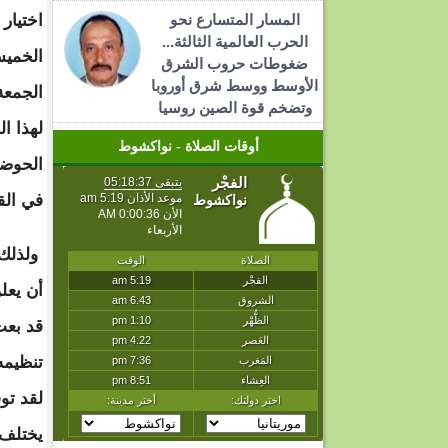
المسار المتسارع نحو
اختيار
الحرب العالمية الثالثة...
الخميس
ضغوطات حروب الشرق
الأوسط ووسط شرق أوروبا
الجمعة
وتضخم قوة الصين روسيا
لهذا ال
أوقات الصلاة - نواكشوط
الحوضي
في القم
ولذلك 
أن يعل
قد بعث
تنظيمه 
لقد توق
يختلف 