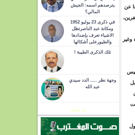
يترصدهم اسمه: الجيش
ا عن
المالي؟
فرين،
في ذكرى 23 يوليو 1952
ومكانة عبد الناصرتظل
الاشياء تعرف بإضدادها
 وغير
والطيورعلى أشكالها
تلك الذكرى الطيبة !
ئيس
وجهة نظر ….. الدد سيدي
بل
عبد الله
قت
بث مباشر
ول