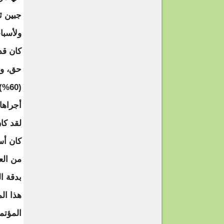
جبين ث
ولأسبا
كان قد
حق، وب
(0%
أجراها
لقد كا
كان أس
بدقة ا
هذا ال
المؤتم