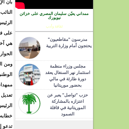
بأن ال
النائب
ممداني يعيّن سليمان المصري على خزائن
نيويورك
الرئيس
ثقافة وأدب
على فش
مدرسون "مقاطعيون"
هي آخر 
يحتجون أمام وزارة التربية
الحوار 
ومن ال
مجلس وزراء منظمة
استثمار نهر السنغال يعقد
الوطني
دورة طارئة في مالي
ممهدات
بحضور موريتانيا
حزب "تواصل" يعبر عن
تعديل ا
اعتزازه بالمشاركة
الموريتانية في قافلة
الصمود
تدعو إ