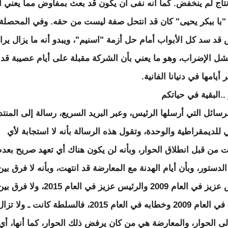
إنتاج لم ينخفض. كما أنه نفى أن يكون قد بعث بمفاوض مما يعني أ
 "با ببكر يحيى" كان قد انتحل صفة ليست من حقه. وفي المحصلة
 قد سد كل الأبواب أمام حل أزمة "اسنيم"، ويبدو أنه ما يزال يرا
ل الإضراب، وهو ما يعني بأن الشركة مقبلة على أيام عصيبة قد
أيامها في دنيانا الفانية.
..البقية في حياتكم
رسائل التي أرسلها الرئيس، وعبر البريد السريع، رسالة إلى المنت
 للديمقراطية والوحدة، وتقول هذه الرسالة بأنه لا استجابة لأي
 من قبل انطلاق الحوار، وبأنه لن يكون هناك أي تعهد صريح بعدم
لدستور، وبأن أيام الهدنة مع المعارضة قد انتهت، وبأنه لا فرق بين
الرئيس عزيز في العام 2009 والرئيس عزيز في العام 2015، ولا فرق 
خطابه في العام 2009 وخطابه في العام 2015، فالسلطة كانت ـ ولا ت
لى الحوار، والمعارضة هي من كان يرفض ذلك الحوار، كما أنها، أي