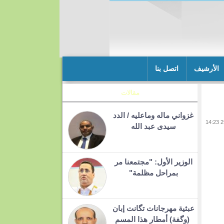
الأرشيف
اتصل بنا
مقالات
غزواني ماله وماعليه / الدد
سيدى عبد الله
الوزير الأول: "مجتمعنا مر
بمراحل مظلمة"
عبثية مهرجانات تگانت إبان
(وگفة) أمطار هذا المسم