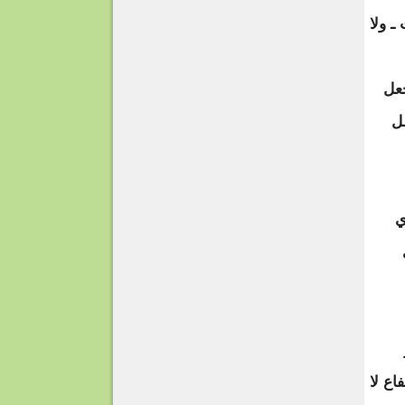
ـ ولا
عل
ل
ي
اع لا