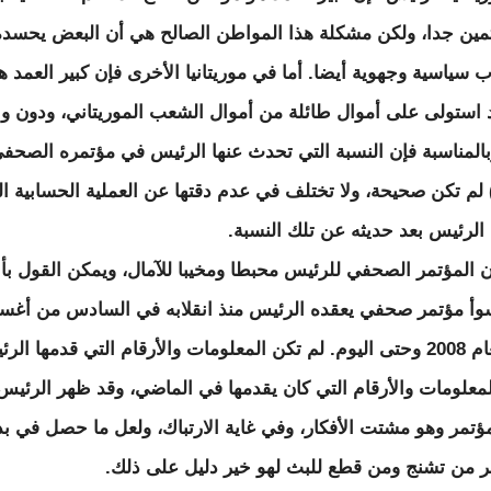
مين جدا، ولكن مشكلة هذا المواطن الصالح هي أن البعض يحسده
ب سياسية وجهوية أيضا. أما في موريتانيا الأخرى فإن كبير العمد ه
 استولى على أموال طائلة من أموال الشعب الموريتاني، ودون و
المناسبة فإن النسبة التي تحدث عنها الرئيس في مؤتمره الصحف
6) لم تكن صحيحة، ولا تختلف في عدم دقتها عن العملية الحسابية ال
 الرئيس بعد حديثه عن تلك النسبة.
ن المؤتمر الصحفي للرئيس محبطا ومخيبا للآمال، ويمكن القول بأن
وأ مؤتمر صحفي يعقده الرئيس منذ انقلابه في السادس من أ
من العام 2008 وحتى اليوم. لم تكن المعلومات والأرقام التي قدمها ال
لمعلومات والأرقام التي كان يقدمها في الماضي، وقد ظهر الرئي
مؤتمر وهو مشتت الأفكار، وفي غاية الارتباك، ولعل ما حصل في بد
ر من تشنج ومن قطع للبث لهو خير دليل على ذلك.