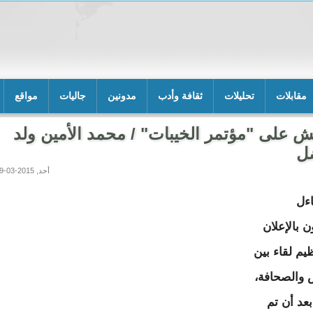
مقابلات
تحليلات
ثقافة وأدب
مدونين
جاليات
مواقع
 على "مؤتمر الخيبات" / محمد الأمين ولد
ضل
أحد, 2015-03-29 14:23
اءل
ن بالإعلان
يم لقاء بين
 والصحافة،
عد أن تم