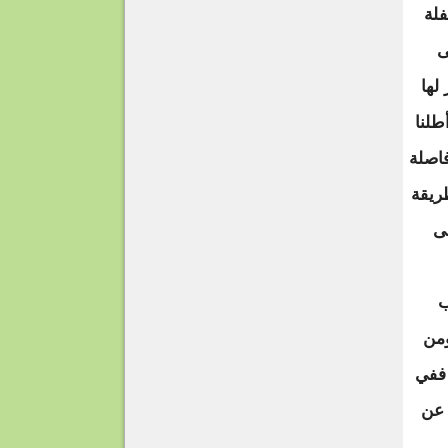
فلة
ى
لها
طلنا
فاصلة
ريقة
ى
ب
ومن
 ففي
 عن