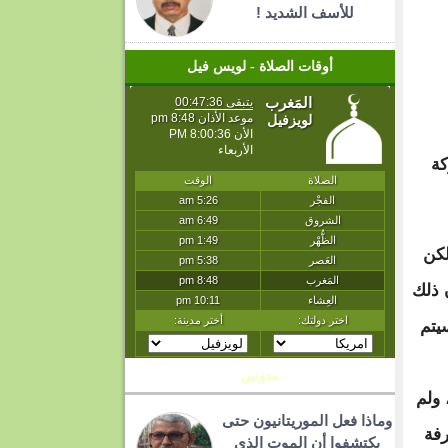
للأسف الشديد !
أوقات الصلاة - لويس فيل
كة
لكن
 ذلك
يتم
مدونين
 ولم
وماذا فعل الموريتانيون حتى
رفة
يكتشفوا أن الموت الذي