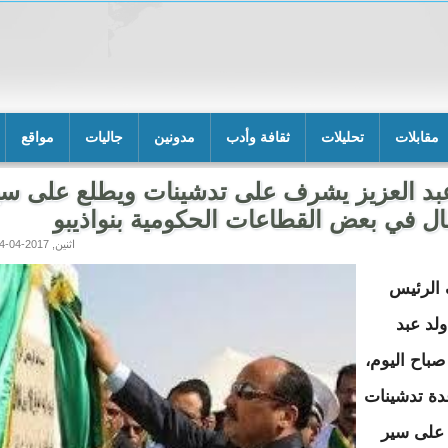
مقابلات
تحليلات
ثقافة وأدب
مدونين
جاليات
مواقع
بد العزيز يشرف على تدشينات ويطلع على سي
ال في بعض القطاعات الحكومية بنواذيبو
اثنين, 2017-04-24 14:00
الرئيس
لد عبد
صباح اليوم،
ة تدشينات
على سير