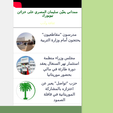
ممداني يعيّن سليمان المصري على خزائن
نيويورك
ثقافة وأدب
مدرسون "مقاطعيون"
يحتجون أمام وزارة التربية
مجلس وزراء منظمة
استثمار نهر السنغال يعقد
دورة طارئة في مالي
بحضور موريتانيا
حزب "تواصل" يعبر عن
اعتزازه بالمشاركة
الموريتانية في قافلة
الصمود