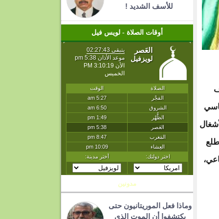
للأسف الشديد !
أوقات الصلاة - لويس فيل
ساسي
قة لأشغال
طلع
اعي،
مدونين
T
وماذا فعل الموريتانيون حتى
يكتشفوا أن الموت الذي