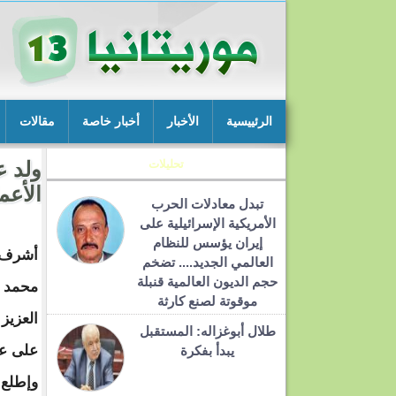
الرئييسية
الأخبار
أخبار خاصة
مقالات
تحليلات
ولد ع
الأعم
تبدل معادلات الحرب
الأمريكية الإسرائيلية على
إيران يؤسس للنظام
أشرف 
العالمي الجديد.... تضخم
حجم الديون العالمية قنبلة
محمد و
موقوتة لصنع كارثة
العزيز 
طلال أبوغزاله: المستقبل
على عد
يبدأ بفكرة
وإطلع 