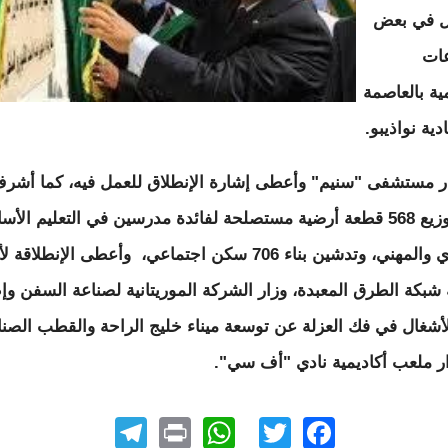
ل في بعض
عات
ية بالعاصمة
دية نواذيبو.
ر مستشفى "سنيم" وأعطى إشارة الإنطلاق للعمل فيه، كما
أشرف
على توزيع 568 قطعة أرضية مستصلحة لفائدة مدرسين في التعليم الأ
والثانوي والمهني، وتدشين بناء 706 سكن اجتماعي، وأعطى الإنطلا
شبكة الطرق المعبدة، وزار الشركة الموريتانية لصناعة السفن وإ
أشغال في فك العزلة عن توسعة ميناء خليج الراحة والقطب الصن
ار ملعب أكاديمية نادي "أف سي".
elegram
WhatsApp
Print
Facebook
Twitter