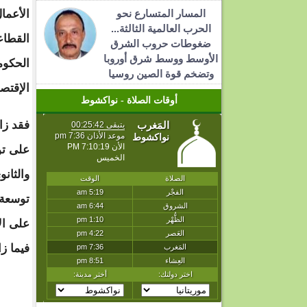
المسار المتسارع نحو
الأعما
الحرب العالمية الثالثة...
القطا
ضغوطات حروب الشرق
الأوسط ووسط شرق أوروبا
الحكوم
وتضخم قوة الصين روسيا
الإقتصا
أوقات الصلاة - نواكشوط
فقد زا
توسعة 
على ال
فيما ز