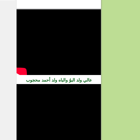
فيديو
عالي ولد البوُ والباه ولد أحمد محجوب