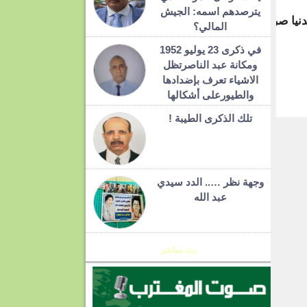
يترصدهم اسمه: الجيش
دنيا صراخا وعويلاضد إيران وحزب الله ويصفونهما بالطائفيين، 
المالي؟
في ذكرى 23 يوليو 1952
ومكانة عبد الناصرتظل
الاشياء تعرف بإضدادها
والطيورعلى أشكالها
T
تلك الذكرى الطيبة !
وجهة نظر ….. الدد سيدي
عبد الله
بث مباشر