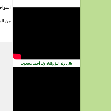
فيديو
المواج
من الش
عالي ولد البوُ والباه ولد أحمد محجوب