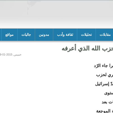
مقابلات
تحليلات
ثقافة وأدب
مدونين
جاليات
مواقع
زب الله الذي أعرفه
خميس, 2015-01-29 07:19
را جاء الرّد
ري لحزب
ّ إسرائيل
توى
ات بعد
ة الموجعة