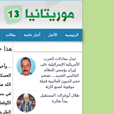
الرئييسية
الأخبار
أخبار خاصة
مقالات
تحليلات
هذا ح
تبدل معادلات الحرب
الأمريكية الإسرائيلية على
.. وأخي
إيران يؤسس للنظام
العسك
العالمي الجديد.... تضخم
حجم الديون العالمية قنبلة
الله ضد
موقوتة لصنع كارثة
في مس
طلال أبوغزاله: المستقبل
يبدأ بفكرة
التّوقع
الضّرب