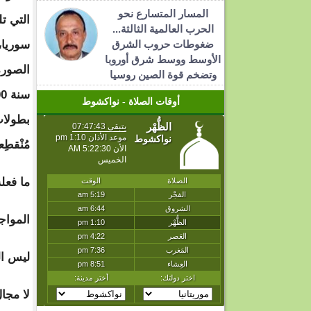
المسار المتسارع نحو
التي تل
الحرب العالمية الثالثة...
ضغوطات حروب الشرق
سوريا،
الأوسط ووسط شرق أوروبا
الصورة
وتضخم قوة الصين روسيا
أوقات الصلاة - نواكشوط
بطولات
مُنْقطِ
ما فعل
المواج
ليس ال
لا مجا