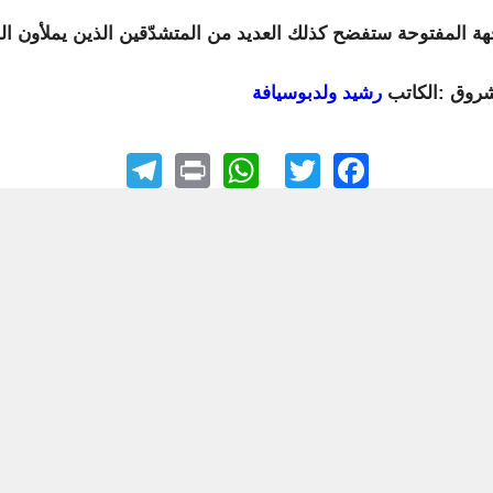
هة المفتوحة ستفضح كذلك العديد من المتشدّقين الذين يملأون ال
روق :الكاتب
رشيد ولدبوسيافة
elegram
WhatsApp
Print
Facebook
Twitter