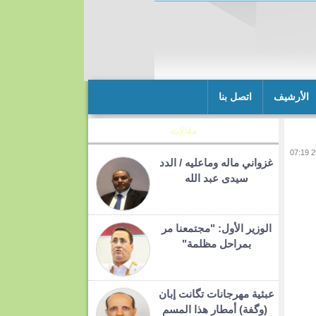
الأرشيف
اتصل بنا
مقالات
غزواني ماله وماعليه / الدد
سيدى عبد الله
الوزير الأول: "مجتمعنا مر
بمراحل مظلمة"
عبثية مهرجانات تگانت إبان
(وگفة) أمطار هذا المسم