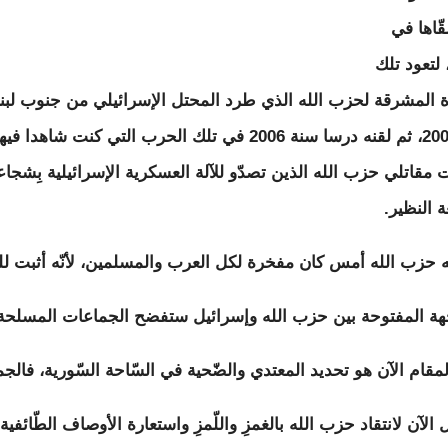
قّاها في
 لتعود تلك
 المشرقة لحزب الله الذي طرد المحتل الإسرائيلي من جنوب لبن
سنة 2000، ثم لقنه درسا سنة 2006 في تلك الحرب التي كنت شاهدا
 مقاتلي حزب الله الذين تصدّو للآلة العسكرية الإسرائيلية بِشجاع
عة النظير.
ه حزب الله أمس كان مفخرة لكل العرب والمسلمين، لأنّه أثبت للك
هة المفتوحة بين حزب الله وإسرائيل ستفضح الجماعات المسلحة الت
مقام الآن هو تحديد المعتدي والضّحية في السّاحة السّورية، فالجم
ل الآن لانتقاد حزب الله بالغمزِ واللّمزِ واستعارة الأوصاف الطّ