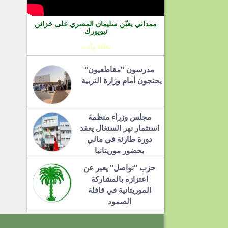
ممداني يعيّن سليمان المصري على خزائن
نيويورك
ثقافة وأدب
مدرسون "مقاطعيون"
يحتجون أمام وزارة التربية
مجلس وزراء منظمة
استثمار نهر السنغال يعقد
دورة طارئة في مالي
بحضور موريتانيا
حزب "تواصل" يعبر عن
اعتزازه بالمشاركة
الموريتانية في قافلة
الصمود