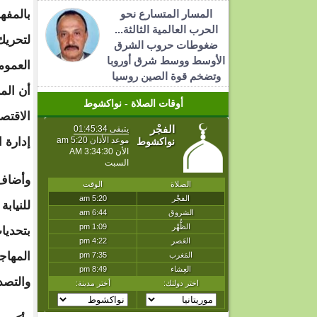
المسار المتسارع نحو
بالمفه
الحرب العالمية الثالثة...
لتحريك
ضغوطات حروب الشرق
الأوسط ووسط شرق أوروبا
العموم
وتضخم قوة الصين روسيا
أن الم
أوقات الصلاة - نواكشوط
الاقتص
إدارة 
وأضاف 
للنيابة
بتحديا
المهاجر
والتصدي