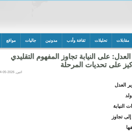
مقابلات
تحليلات
ثقافة وأدب
مدونين
جاليات
مواقع
العدل: على النيابة تجاوز المفهوم التقليدي
كيز على تحديات المرحلة
اثنين, 2026-05-04 17:32
ير العدل
لد
 النيابة
إلى تجاوز
ها