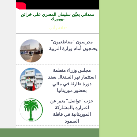
ممداني يعيّن سليمان المصري على خزائن
نيويورك
ثقافة وأدب
مدرسون "مقاطعيون"
يحتجون أمام وزارة التربية
مجلس وزراء منظمة
استثمار نهر السنغال يعقد
دورة طارئة في مالي
بحضور موريتانيا
حزب "تواصل" يعبر عن
اعتزازه بالمشاركة
الموريتانية في قافلة
الصمود