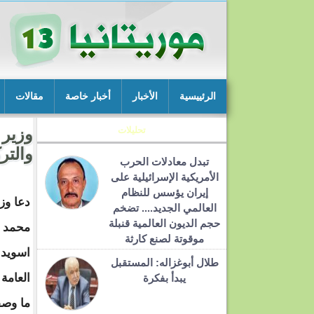
الرئييسية
الأخبار
أخبار خاصة
مقالات
تحليلات
وزير 
والتر
تبدل معادلات الحرب
الأمريكية الإسرائيلية على
إيران يؤسس للنظام
دعا وز
العالمي الجديد.... تضخم
حجم الديون العالمية قنبلة
محمد و
موقوتة لصنع كارثة
اسويدات
طلال أبوغزاله: المستقبل
العامة 
يبدأ بفكرة
ما وصف