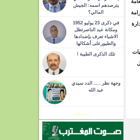
عامة
يترصدهم اسمه: الجيش
المالي؟
امة
في ذكرى 23 يوليو 1952
ارة
ومكانة عبد الناصرتظل
الاشياء تعرف بإضدادها
والطيورعلى أشكالها
يات
تلك الذكرى الطيبة !
ل
وجهة نظر ….. الدد سيدي
عبد الله
T
بث مباشر