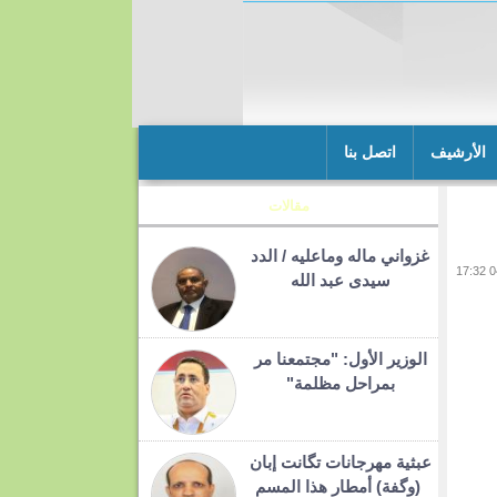
الأرشيف
اتصل بنا
مقالات
غزواني ماله وماعليه / الدد
سيدى عبد الله
الوزير الأول: "مجتمعنا مر
بمراحل مظلمة"
عبثية مهرجانات تگانت إبان
(وگفة) أمطار هذا المسم