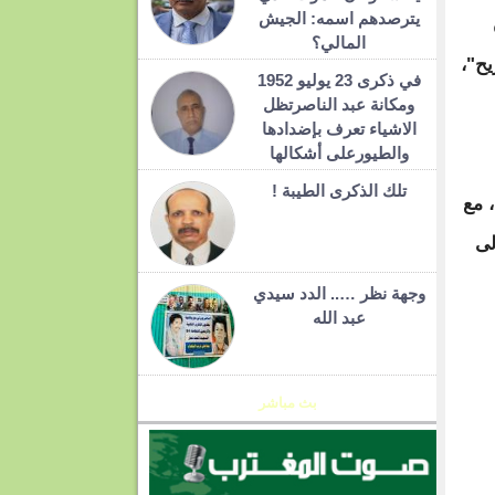
يترصدهم اسمه: الجيش
المالي؟
يح"،
في ذكرى 23 يوليو 1952
ومكانة عبد الناصرتظل
الاشياء تعرف بإضدادها
والطيورعلى أشكالها
تلك الذكرى الطيبة !
 مع
لى
وجهة نظر ….. الدد سيدي
عبد الله
بث مباشر