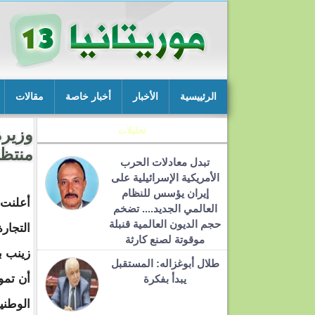
الرئييسية
الأخبار
أخبار خاصة
مقالات
تحليلات
وزيرة
منتظ
تبدل معادلات الحرب
الأمريكية الإسرائيلية على
إيران يؤسس للنظام
أعلنت 
العالمي الجديد.... تضخم
حجم الديون العالمية قنبلة
التجار
موقوتة لصنع كارثة
زينب ب
طلال أبوغزاله: المستقبل
أن تمو
يبدأ بفكرة
الوطني