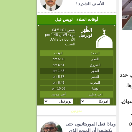
للأسف الشديد !
أوقات الصلاة - لويس فيل
ب عدد
ا.
سواق،
مدونين
ن.
وماذا فعل الموريتانيون حتى
يكتشفوا أن الموت الذي