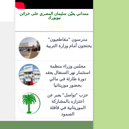
ممداني يعيّن سليمان المصري على خزائن
نيويورك
ثقافة وأدب
مدرسون "مقاطعيون"
يحتجون أمام وزارة التربية
مجلس وزراء منظمة
استثمار نهر السنغال يعقد
دورة طارئة في مالي
بحضور موريتانيا
حزب "تواصل" يعبر عن
اعتزازه بالمشاركة
الموريتانية في قافلة
الصمود