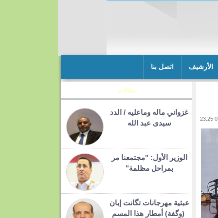
الأرشيف
اتصل بنا
مقالات
غزواني ماله وماعليه / الدد
سيدى عبد الله
الوزير الأول: "مجتمعنا مر
بمراحل مظلمة"
عبثية مهرجانات تگانت إبان
(وگفة) أمطار هذا المسم