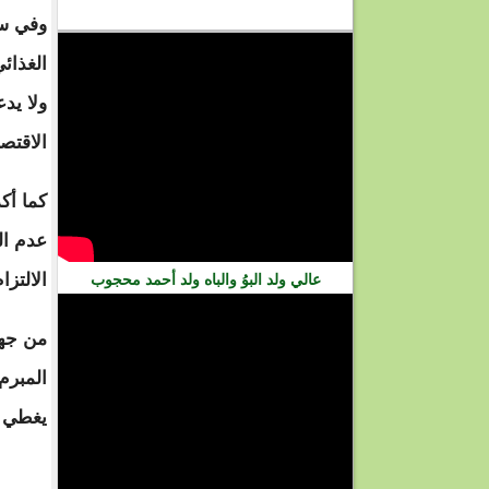
فيديو
وفي سي
الغذائ
ولا يد
الاقتصا
كما أك
عدم ال
الالتز
عالي ولد البوُ والباه ولد أحمد محجوب
من جهت
المبرم
يغطي ع