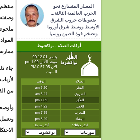
المسار المتسارع نحو
منتظم،
الحرب العالمية الثالثة...
وصفته 
ضغوطات حروب الشرق
الأوسط ووسط شرق أوروبا
ملحوظ
وتضخم قوة الصين روسيا
المواد
أوقات الصلاة - نواكشوط
ممارسا
جاء ذل
لأرباب
من الف
وأوضحت
وتعمل 
الاحتك