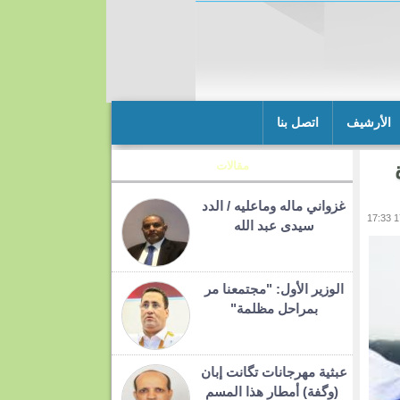
الأرشيف
اتصل بنا
مقالات
غزواني ماله وماعليه / الدد
سيدى عبد الله
الوزير الأول: "مجتمعنا مر
بمراحل مظلمة"
عبثية مهرجانات تگانت إبان
(وگفة) أمطار هذا المسم