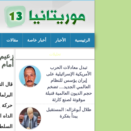
الرئييسية
الأخبار
أخبار خاصة
مقالات
تحليلات
زعيم 
أمام 
تبدل معادلات الحرب
الأمريكية الإسرائيلية على
إيران يؤسس للنظام
قال ال
العالمي الجديد.... تضخم
حجم الديون العالمية قنبلة
البرلم
موقوتة لصنع كارثة
حركة إي
طلال أبوغزاله: المستقبل
الداه ا
يبدأ بفكرة
السلط