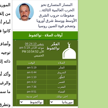
المسار المتسارع نحو
الموريت
الحرب العالمية الثالثة...
من إلق
ضغوطات حروب الشرق
الأوسط ووسط شرق أوروبا
أمام أ
وتضخم قوة الصين روسيا
كانوا في استقبال
أوقات الصلاة - نواكشوط
وأضاف 
توجيه 
ذاته إ
وأكد أ
والرغب
ما سما
وتطرق 