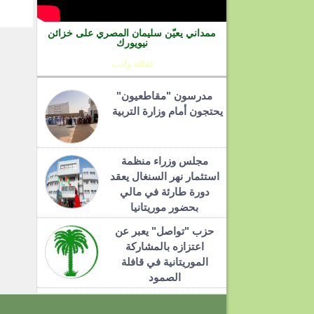
ممداني يعيّن سليمان المصري على خزائن
نيويورك
ثقافة وأدب
مدرسون "مقاطعيون"
يحتجون أمام وزارة التربية
مجلس وزراء منظمة
استثمار نهر السنغال يعقد
دورة طارئة في مالي
بحضور موريتانيا
حزب "تواصل" يعبر عن
اعتزازه بالمشاركة
الموريتانية في قافلة
الصمود