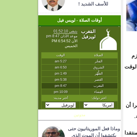
للأسف الشديد !
أوقات الصلاة - لويس فيل
زم
الوقت
را أن
مدونين
.
وماذا فعل الموريتانيون حتى
نتقدا
يكتشفوا أن الموت الذي