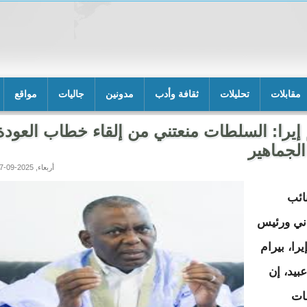
مقابلات
تحليلات
ثقافة وأدب
مدونين
جاليات
مواقع
إيرا: السلطات منعتني من إلقاء خطاب العودة
الجماهير
أربعاء, 2025-09-17 17:33
نائب
اني ورئيس
را، بيرام
عبيد، إن
ات