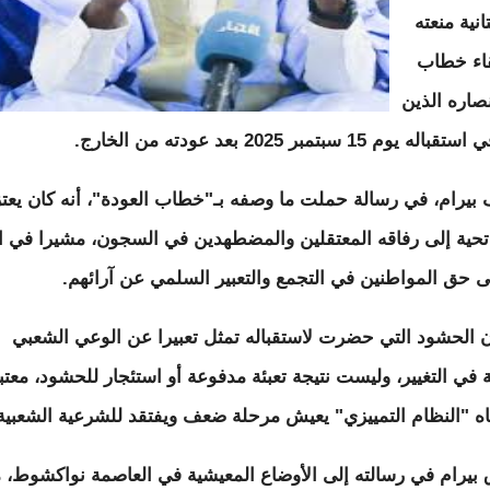
انية منعته
اء خطاب
نصاره الذين
ه يوم 15 سبتمبر 2025 بعد عودته من الخارج.
بيرام، في رسالة حملت ما وصفه بـ"خطاب العودة"، أنه كان يعت
تحية إلى رفاقه المعتقلين والمضطهدين في السجون، مشيرا في 
لى حق المواطنين في التجمع والتعبير السلمي عن آرائهم.
ن الحشود التي حضرت لاستقباله تمثل تعبيرا عن الوعي الشعبي
ة في التغيير، وليست نتيجة تعبئة مدفوعة أو استئجار للحشود، معتب
ه "النظام التمييزي" يعيش مرحلة ضعف ويفتقد للشرعية الشعبية
بيرام في رسالته إلى الأوضاع المعيشية في العاصمة نواكشوط، م