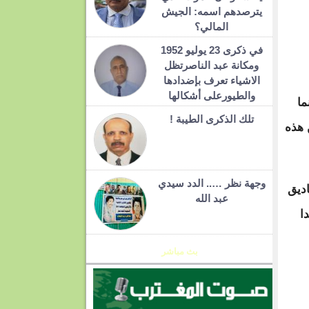
يترصدهم اسمه: الجيش
المالي؟
في ذكرى 23 يوليو 1952
ومكانة عبد الناصرتظل
الاشياء تعرف بإضدادها
والطيورعلى أشكالها
ما
تلك الذكرى الطيبة !
 هذه
وجهة نظر ….. الدد سيدي
ديق
عبد الله
ا
بث مباشر