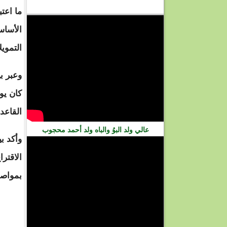
فيديو
ما اعت
الأساس
التموي
وعبر ب
كان يو
القاعدة
عالي ولد البوُ والباه ولد أحمد محجوب
وأكد ب
الاقترا
بمواصل