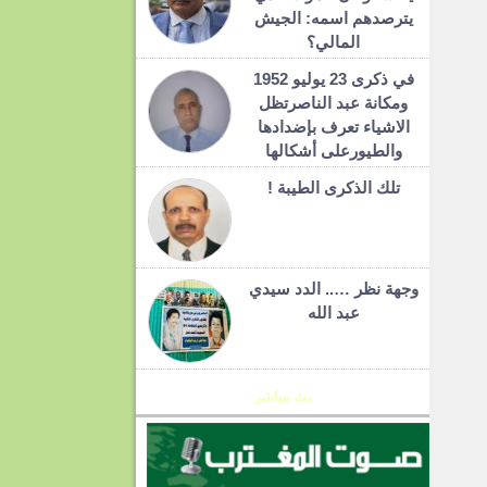
يترصدهم اسمه: الجيش
المالي؟
في ذكرى 23 يوليو 1952
ومكانة عبد الناصرتظل
الاشياء تعرف بإضدادها
والطيورعلى أشكالها
تلك الذكرى الطيبة !
وجهة نظر ….. الدد سيدي
عبد الله
بث مباشر