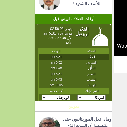
للأسف الشديد !
أوقات الصلاة - لويس فيل
T
مدونين
وماذا فعل الموريتانيون حتى
يكتشفوا أن الموت الذي