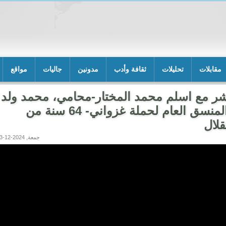
مقابلات
تحليلات
ثقافة وأدب
مدونين
جاليات
مواقع
شر مع اسلم محمد المختار-محامي، محمد ولد 
الله-المنسق العام لحملة غزواني- 64 سنة من
قلال
جمعة, 2024-12-13 03:14