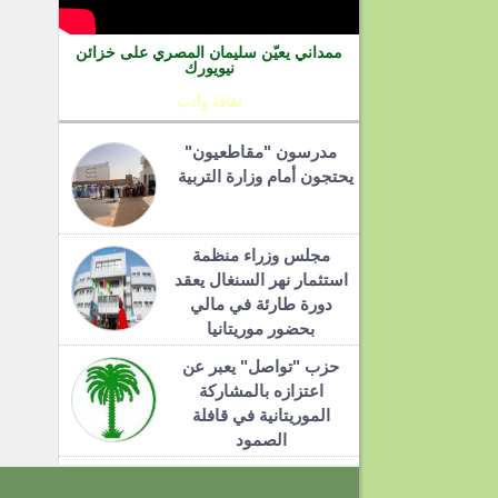
ممداني يعيّن سليمان المصري على خزائن
نيويورك
ثقافة وأدب
مدرسون "مقاطعيون"
يحتجون أمام وزارة التربية
مجلس وزراء منظمة
استثمار نهر السنغال يعقد
دورة طارئة في مالي
بحضور موريتانيا
حزب "تواصل" يعبر عن
اعتزازه بالمشاركة
الموريتانية في قافلة
الصمود