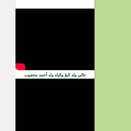
فيديو
عالي ولد البوُ والباه ولد أحمد محجوب