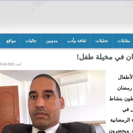
مقابلات
تحليلات
ثقافة وأدب
مدونين
جاليات
مواقع
ن في مخيلة طفل!
أحد, 2022-04-03 00:01
لأطفال
 رمضان
طون بنشاط
 في
 الرمضانية
ة. ويحضرون