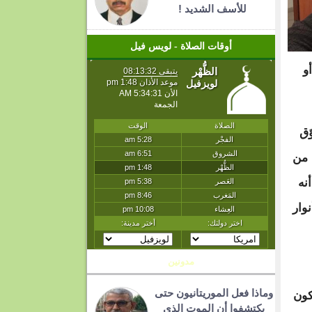
للأسف الشديد !
أوقات الصلاة - لويس فيل
و
ّق
 من
نه
وار
مدونين
وماذا فعل الموريتانيون حتى
كون
يكتشفوا أن الموت الذي