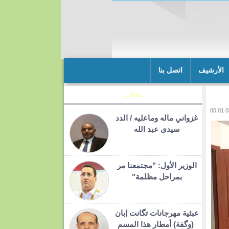
الأرشيف
اتصل بنا
مقالات
غزواني ماله وماعليه / الدد
سيدى عبد الله
الوزير الأول: "مجتمعنا مر
بمراحل مظلمة"
عبثية مهرجانات تگانت إبان
(وگفة) أمطار هذا المسم