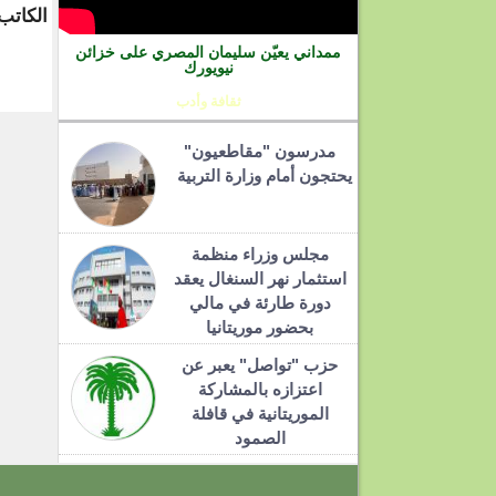
الكاتب
ممداني يعيّن سليمان المصري على خزائن
نيويورك
ثقافة وأدب
مدرسون "مقاطعيون"
يحتجون أمام وزارة التربية
مجلس وزراء منظمة
استثمار نهر السنغال يعقد
دورة طارئة في مالي
بحضور موريتانيا
حزب "تواصل" يعبر عن
اعتزازه بالمشاركة
الموريتانية في قافلة
الصمود