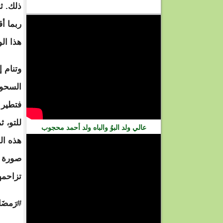
ذلك. ث
فيديو
ربما أ
هذا ال
وتنام 
السحور.
فتطير 
للتو، 
عالي ولد البوُ والباه ولد أحمد محجوب
هذه ال
صورة و
تزاحمه
#رَمضَان_