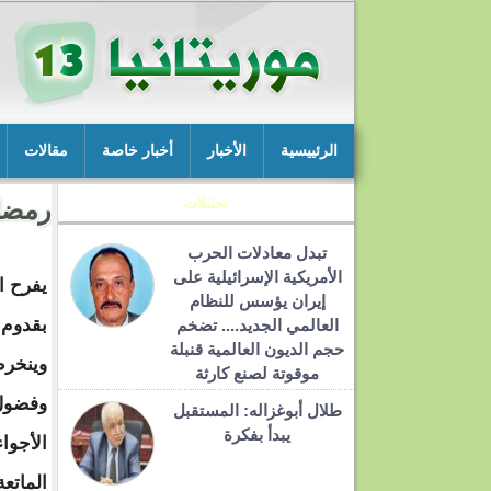
الرئييسية
الأخبار
أخبار خاصة
مقالات
تحليلات
رمضا
تبدل معادلات الحرب
الأمريكية الإسرائيلية على
يفرح ا
إيران يؤسس للنظام
بقدوم
العالمي الجديد.... تضخم
حجم الديون العالمية قنبلة
وينخر
موقوتة لصنع كارثة
وفضول
طلال أبوغزاله: المستقبل
يبدأ بفكرة
الأجواء
الماتع