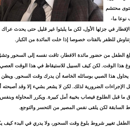
توى محتشم
نوعا ما-
الإفطار في جزئها الأول، لكن ما يلبثوا غير قليل حتى يحدث عراك أ
ناوش للظفر بالفتات خصوصا إذا خلت المائدة من الكبار.
بلغ الطفل من حضور مائدة الافطار، تاقت نفسه إلى السحور وتشو
وغ هذا الوقت. لكن كيف السبيل للاستيقاظ في هذا الوقت العصي
 يحاول هذا الصبي بوسائله الخاصة أن يدرك وقت السحور. ويظن أ
ل الإجراءات الضرورية لذلك. لكن لا يشعر بشيء إلا وقد أصبحته أن
 ما قبل الطلوع فيصاب بخيبة أمل كبيرة. ويكرر المحاولة وبنفس
 السابقة لكن يلقى نفس المصير من التحسر والتوجع.
الطفل تغيير شروط بلوغ وقت السحور، ولا يدري في البدء كيف ي