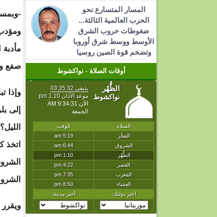
المسار المتسارع نحو
-وبمس
الحرب العالمية الثالثة...
ضغوطات حروب الشرق
ومؤدب 
الأوسط ووسط شرق أوروبا
مأدبة 
وتضخم قوة الصين روسيا
صفع وت
أوقات الصلاة - نواكشوط
وإذا ت
إلى بل
الليل؟
اتخذ ك
الشروق
الشروط
ويقرر 