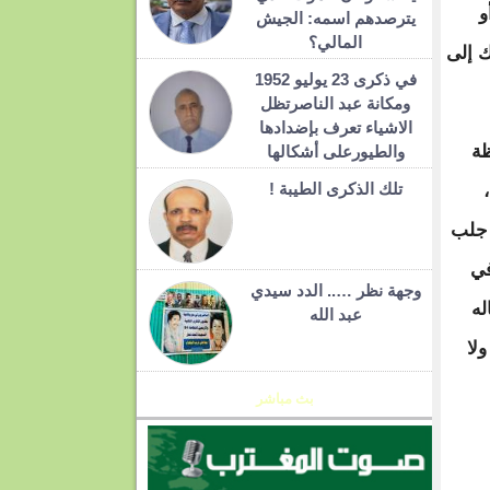
و
يترصدهم اسمه: الجيش
المالي؟
ك إلى
في ذكرى 23 يوليو 1952
ومكانة عبد الناصرتظل
الاشياء تعرف بإضدادها
ظة
والطيورعلى أشكالها
تلك الذكرى الطيبة !
 جلب
في
وجهة نظر ….. الدد سيدي
له
عبد الله
لا
بث مباشر