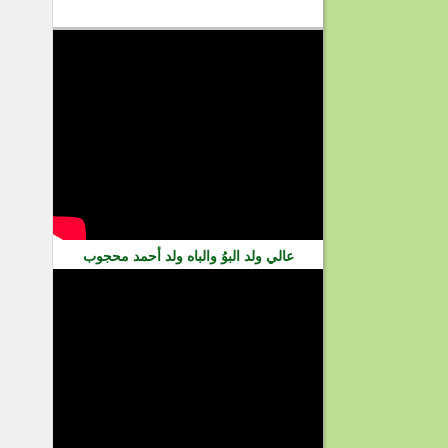
فيديو
عالي ولد البوُ والباه ولد أحمد محجوب