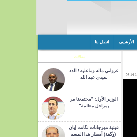
الأرشيف
اتصل بنا
مقالات
غزواني ماله وماعليه / الدد
سيدى عبد الله
الوزير الأول: "مجتمعنا مر
بمراحل مظلمة"
عبثية مهرجانات تگانت إبان
(وگفة) أمطار هذا المسم