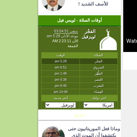
للأسف الشديد !
أوقات الصلاة - لويس فيل
T
مدونين
وماذا فعل الموريتانيون حتى
يكتشفوا أن الموت الذي