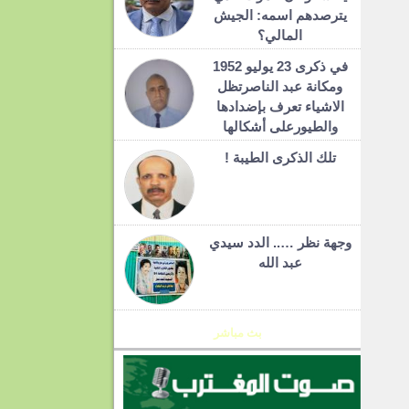
يترصدهم اسمه: الجيش
المالي؟
في ذكرى 23 يوليو 1952
ومكانة عبد الناصرتظل
الاشياء تعرف بإضدادها
والطيورعلى أشكالها
تلك الذكرى الطيبة !
وجهة نظر ….. الدد سيدي
عبد الله
بث مباشر