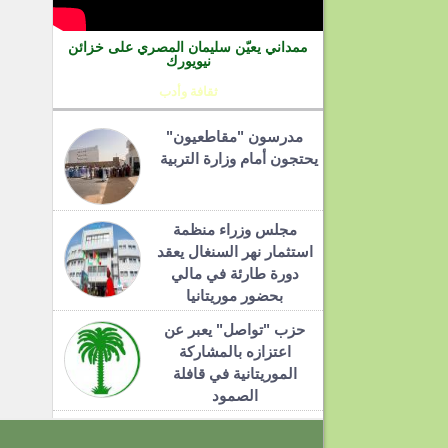
ممداني يعيّن سليمان المصري على خزائن
نيويورك
ثقافة وأدب
مدرسون "مقاطعيون"
يحتجون أمام وزارة التربية
مجلس وزراء منظمة
استثمار نهر السنغال يعقد
دورة طارئة في مالي
بحضور موريتانيا
حزب "تواصل" يعبر عن
اعتزازه بالمشاركة
الموريتانية في قافلة
الصمود