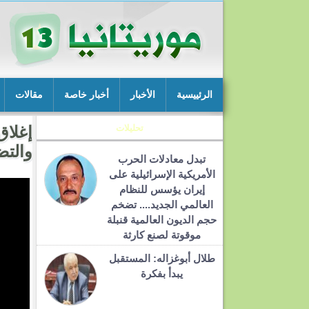
الرئييسية
الأخبار
أخبار خاصة
مقالات
تحليلات
إغلاق
والتض
تبدل معادلات الحرب
الأمريكية الإسرائيلية على
إيران يؤسس للنظام
العالمي الجديد.... تضخم
حجم الديون العالمية قنبلة
موقوتة لصنع كارثة
طلال أبوغزاله: المستقبل
يبدأ بفكرة