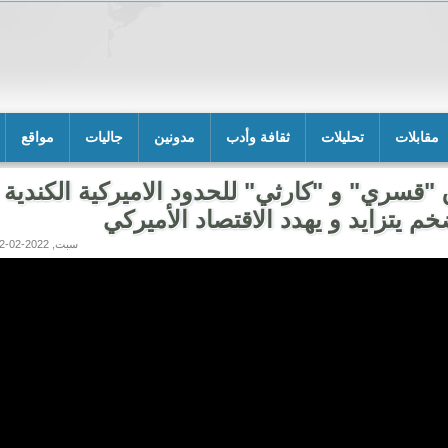
مقابلات
تحليلات
ثقافة وأدب
مدونين
جاليات
مواقع
 "قسري" و "كارثي" للحدود الاميركية الكندية
خم يتزايد و يهدد الاقتصاد الأميركي
سبت, 2022-02-12 08:14