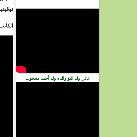
فيديو
توقيفيا
الكاتب
عالي ولد البوُ والباه ولد أحمد محجوب