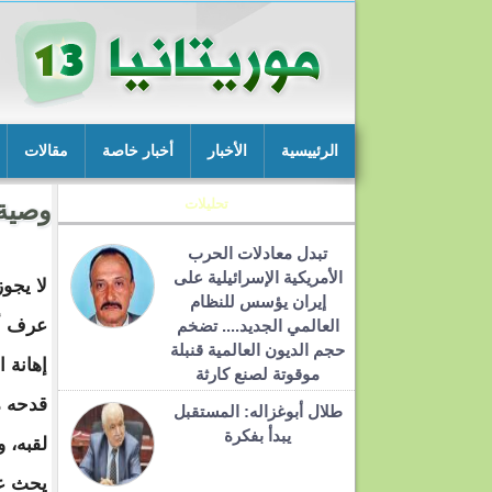
الرئييسية
الأخبار
أخبار خاصة
مقالات
تحليلات
وصية
تبدل معادلات الحرب
الأمريكية الإسرائيلية على
لا يجو
إيران يؤسس للنظام
عرف أ
العالمي الجديد.... تضخم
حجم الديون العالمية قنبلة
إهانة ا
موقوتة لصنع كارثة
قدحه م
طلال أبوغزاله: المستقبل
يبدأ بفكرة
لقبه، و
يحث عل