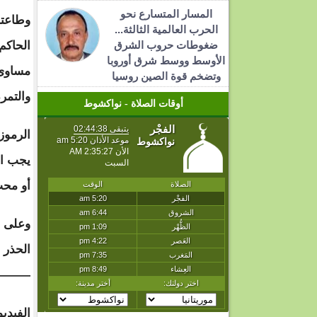
المسار المتسارع نحو
وطاعته
الحرب العالمية الثالثة...
ضغوطات حروب الشرق
الحاكم 
الأوسط ووسط شرق أوروبا
مساوئ 
وتضخم قوة الصين روسيا
والتمر
أوقات الصلاة - نواكشوط
الرموز
يجب اح
أو محب
وعلى ا
الحذر 
———-
الفيدي