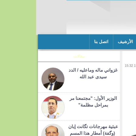
الأرشيف
اتصل بنا
مقالات
غزواني ماله وماعليه / الدد
سيدى عبد الله
الوزير الأول: "مجتمعنا مر
بمراحل مظلمة"
عبثية مهرجانات تگانت إبان
(وگفة) أمطار هذا المسم