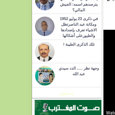
يترصدهم اسمه: الجيش
المالي؟
في ذكرى 23 يوليو 1952
ومكانة عبد الناصرتظل
الاشياء تعرف بإضدادها
والطيورعلى أشكالها
تلك الذكرى الطيبة !
وجهة نظر ….. الدد سيدي
عبد الله
بث مباشر