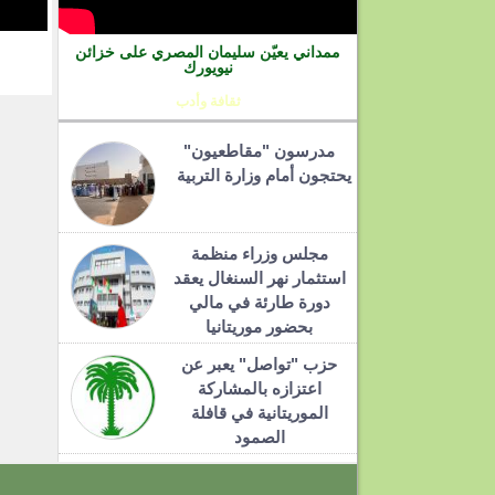
ممداني يعيّن سليمان المصري على خزائن
نيويورك
ثقافة وأدب
مدرسون "مقاطعيون"
يحتجون أمام وزارة التربية
مجلس وزراء منظمة
استثمار نهر السنغال يعقد
دورة طارئة في مالي
بحضور موريتانيا
حزب "تواصل" يعبر عن
اعتزازه بالمشاركة
الموريتانية في قافلة
الصمود