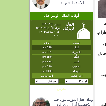
للأسف الشديد !
أوقات الصلاة - لويس فيل
ة
طرام.
ة
جادل
يجب
مدونين
وماذا فعل الموريتانيون حتى
وليس
يكتشفوا أن الموت الذي