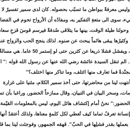
يس معرفةً ببواطن ما تسبّب بحصوله. كان لدى سمير تفسيرٌ لا ي
ء، سوى الى متعةِ التفكير به، ومفادُه أن الأرواح تحوم في الفضا
وحولنا طيلة الوقت، بينها ما يتلاقى صُدفةً فيرسم قوسَ قزحِ سعادة
، وكثيرُها يبقى هائماً يبحث عن صنوه. لذلك ينجح الحب والزواج عند
البعض، ويفشل فشلا ذريعا عن كثرين حتى لو إستمر 50 عاما
 الم تنقل السيدة عائشة رضي الله عنها عن رسول الله قوله :" ال
جنّدةٌ فما تعارف منها ائتلف، وما تناكر منها اختلف؟"
أنتهت لينا من محاضرتها، حتى أخذ سمير الكلام، مثنيا على غزارة
مات، وسحر البيان في التبيان، وقال ممازحاً الحضور، وراغبا بأن ت
الحضور:" نحنُ أمام إكتشاف هائل اليوم، ليس بالمعلومات القيّمة،
إنسانة تعرفُ تماما كيف تُعطي لكل كلمةٍ معناها، ولذلك أعتقدُ أنها
عملها بقدر فشلِها في الحبّ". قهقه الجمهور، وفوجئت لينا بما قا