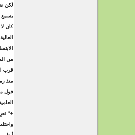
لكن ضح
يسمع غ
كان لا 
العالي
الابتس
من الم
قرب ال
منذ زم
قول ما
العلمي
+" تعر
واحتلت