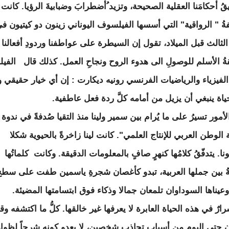
يقُ أحكامَنا العقلية الصحيحة، وتزيد ُأضطرابَ وضبابيةَ الرؤيا. كانت
ةُ " الرواقية" التي أسسها الفيلسوف اليوناني زينون دو كيتيون ف
الثالث قبل الميلاد، تقول إن السيطرة على عواطفنا وردودِ أفعالنا
ةُ الأسلم للوصولِ الى هدوء الروح ونجاحِ العمل. كذلك قال الف
الفيزياء والرياضيات الفرنسي رونيه ديكارت : إن أي خيار حقيقي و
ياة ينبغي أن يزيل من أمامه كلَّ ردة فعل عاطفية.
أمور تسيرُ على ما يُرام بين سمير ولينا منذ التقيا صُدفةً في ندوة
الوطن العربي للإنتاج العلمي". كانت لينا زاخرةً بالحيوية شكلا
. يتدفّقُ كلامُها كنهرٍ صافٍ بالمعلومات الدقيقة. وكانت كلماتُها
يةُ بين جملها العربية، تبدو كأغصان شجرةِ ياسمين طفت على سط
وعيناها السوداوان تلمعان جمالا وذكاء فوق ابتسامتها المضيئة.
ارٌ في هذه الحياة العابرة لا يعرفها غير خالقها. كلُّ ما اكتشفه وقا
ن حتى اليوم من أسباب تجاذب شخصين، لا يعدو كونه شرحاً لظواه