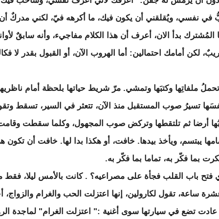
ون أن يرمش له جفن:" أعرفُك لأني أعرف نفسي، وسأحبُّ فيك
ُّ في نفسي، ويُقلقني أن يكون فيك، ما أكرهه فيّ، لكني مدركٌ أن
المُشترك بدأ الان، أعرف أن هذا الكلام مفاجيء، وأنه سابقٌ لأوان
يبٌ، لكن أمامك احتمالين: أما الهروب الآن، أو القبول بقدر لا فكا
ملُ ملفاتِها وكتبَها وتمشي. مرّ شريط حياتها بلحظة أمام ناظريها
سَها تسيرُ صوب المستقبل منذ الآن، تتعثر في السير، تسقط وتقو
تبُها أرضا ثم تلتقطها وتركض صوب المجهول، وكلما سقطت وقامت
مامها يبتسم، ويأخذ بيدها. خافت، أو هكذا بدا لها. خافت أن تكون ه
رت بما فكّر به، تماما بما فكّر به.
ي فتح باب القلب فجأة على مصراعيه؟ . كانت بالأمس ليلا، فقط م
ة ساعة، تقول لكارولين، إنها اعتزلت الحب والغرام والزواج، أخ
ا عادت تضع في سيارتها سوى أغنية :" اعتزلت الغرام" لماجدة الر