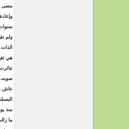
مضى وق
وإعادة
سنوات،
ولم تق
الذات ا
هي تقع 
تناثرت
صوبه، ت
عاش مع
البسمُ
منذ يو
ما زالت