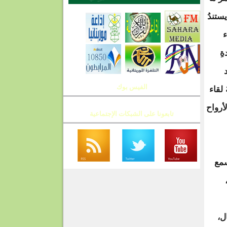
ستندُ
ء
ِ
الفيس بوك
. هي مسالةُ لقاء
أرواح
تابعونا على الشبكات الإجتماعية
سمع
ل،