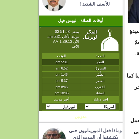
للأسف الشديد !
أوقات الصلاة - لويس فيل
يدةٍ
مٌ
بة.
نا كما
ر
مدونين
عمل
وماذا فعل الموريتانيون حتى
لى
يكتشفوا أن الموت الذي