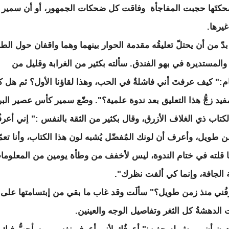
كتَها حجبت المفاجأة وفاقت كل ضحكات الجمهور، أو أن سمير 
يرها.
بدّ من أن يحتلّ تعليقُه مقدمة الحوار بينهما وهما واقفان حول الطا
ة والمستديرة في بهو الفندق. سألته بكثير من الغرابة وقليل من
ام:" كيف عرفتَ أني فاشلةٌ في الحب، وهذا لقاؤنا الأول؟ ثم هل ك
فيد زجُّ هذا التعليق بعد ندوة علمية؟". وضّع سمير كأس عصير البر
كتاب ذي الغلاف الأزرق، وقال بكثير من الثقة بالنفس :" إني أعرف
ن طويل، وأعرف أن لونك المُفضّل يُشبه لون هذا الكتاب، وأنا تعمّ
 قلته في ختام الندوة، ليس لأخفف من وطأة يومين من المعلوما
ة الجافة، وإنما كي ألفت نظرك".
ِفُني منذ زمن طويل؟" سألَت وقد غاب ما بقي من إبتسامتها على 
 الدهشةُ كل الثغر وتفاصيل الوجه والعينين.