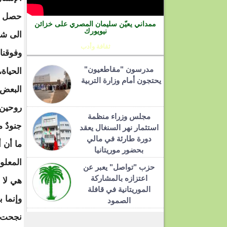
حصل ول
ممداني يعيّن سليمان المصري على خزائن
نيويورك
الى شي
ثقافة وأدب
وفوقنا 
مدرسون "مقاطعيون"
الحياة
يحتجون أمام وزارة التربية
روحين.
مجلس وزراء منظمة
جنودٌ م
استثمار نهر السنغال يعقد
دورة طارئة في مالي
ما أن 
بحضور موريتانيا
المعلو
حزب "تواصل" يعبر عن
اعتزازه بالمشاركة
هي لا 
الموريتانية في قافلة
وإنما ب
الصمود
نجحت ب