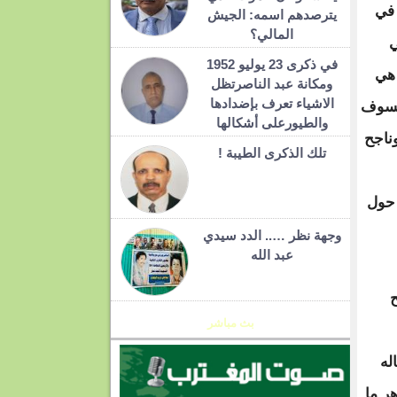
 في
يترصدهم اسمه: الجيش
المالي؟
ي
في ذكرى 23 يوليو 1952
 هي
ومكانة عبد الناصرتظل
الاشياء تعرف بإضدادها
يلسوف
والطيورعلى أشكالها
ناجح
تلك الذكرى الطيبة !
 حول
وجهة نظر ….. الدد سيدي
عبد الله
ح
بث مباشر
له
ر ما