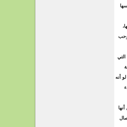
سها
ا،
وحب
التي
ة
و أنه
ء
أنها
صال