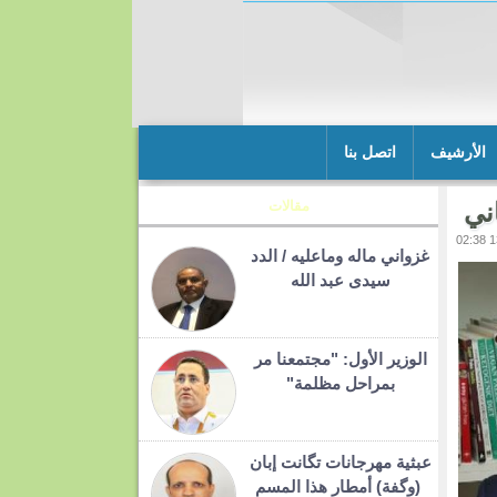
الأرشيف
اتصل بنا
ني
مقالات
غزواني ماله وماعليه / الدد
سيدى عبد الله
الوزير الأول: "مجتمعنا مر
بمراحل مظلمة"
عبثية مهرجانات تگانت إبان
(وگفة) أمطار هذا المسم