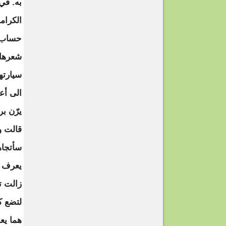
به. في 
الكرام
حساب ا
شعرها 
سيارته
الى أعل
يرّن ب
قالت و
سأتجاه
يعرف ت
زالت ت
لتضع ك
هما يع