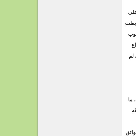
على
ربطت
صوب
اع
 لم
 ما
ه
وائق