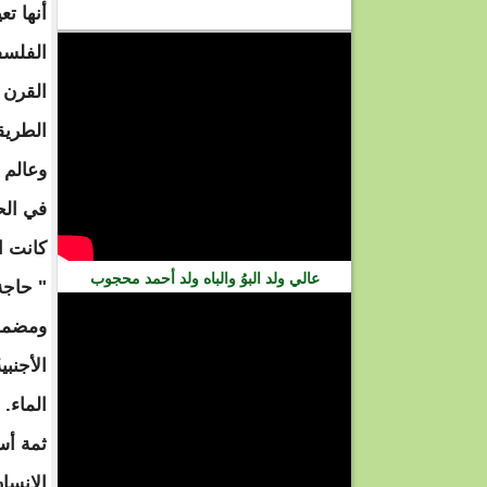
أنها تع
فيديو
الفلسف
القرن 
الطريق
وعالم 
في الح
كانت ال
عالي ولد البوُ والباه ولد أحمد محجوب
" حاجة 
ومضمونا
الأجنب
الماء. 
ثمة أسر
الإنسا